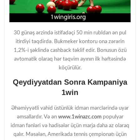
30 günəş ərzində istifadəçi 50 min rubldan ən pul
itirdiyi təqdirdə. Bukmeker kontoru ona zərərin
1,2%-i şəklində cashback təklif edir. Bonusun özü
avtomatik olaraq hər təqvim ayının ilk həftəsində
köçürülür.
Qeydiyyatdan Sonra Kampaniya
1win
Əhəmiyyətli vahid üstünlük idman mərclərində uyar
əmsallardır. Və ən
www.1winazc.com
populyar
idman fənləri və hadisələr üçün marja daha az olaraq
qalır. Məsələn, Amerikada tennis çempionatı üçün