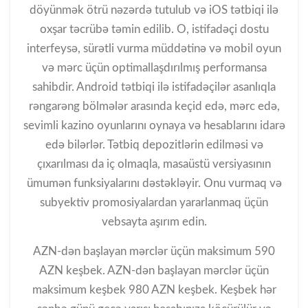
döyünmək ötrü nəzərdə tutulub və iOS tətbiqi ilə
oxşar təcrübə təmin edilib. O, istifadəçi dostu
interfeysə, sürətli vurma müddətinə və mobil oyun
və mərc üçün optimallaşdırılmış performansa
sahibdir. Android tətbiqi ilə istifadəçilər asanlıqla
rəngarəng bölmələr arasında keçid edə, mərc edə,
sevimli kazino oyunlarını oynaya və hesablarını idarə
edə bilərlər. Tətbiq depozitlərin edilməsi və
çıxarılması da iç olmaqla, masaüstü versiyasının
ümumən funksiyalarını dəstəkləyir. Onu vurmaq və
subyektiv promosiyalardan yararlanmaq üçün
vebsayta aşırım edin.
AZN-dən başlayan mərclər üçün maksimum 590
AZN keşbek. AZN-dən başlayan mərclər üçün
maksimum keşbek 980 AZN keşbek. Keşbek hər