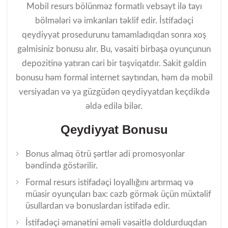
Mobil resurs bölünməz formatlı vebsayt ilə tayı
bölmələri və imkanları təklif edir. İstifadəçi
qeydiyyat prosedurunu tamamladıqdan sonra xoş
gəlmisiniz bonusu alır. Bu, vəsaiti birbaşa oyunçunun
depozitinə yatıran cari bir təşviqatdır. Sakit gəldin
bonusu həm formal internet saytından, həm də mobil
versiyadan və ya güzgüdən qeydiyyatdan keçdikdə
əldə edilə bilər.
Qeydiyyat Bonusu
Bonus almaq ötrü şərtlər adi promosyonlar
bəndində göstərilir.
Formal resurs istifadəçi loyallığını artırmaq və
müasir oyunçuları bax: cəzb görmək üçün müxtəlif
üsullardan və bonuslardan istifadə edir.
İstifadəçi əmanətini əməli vəsaitlə doldurduqdan