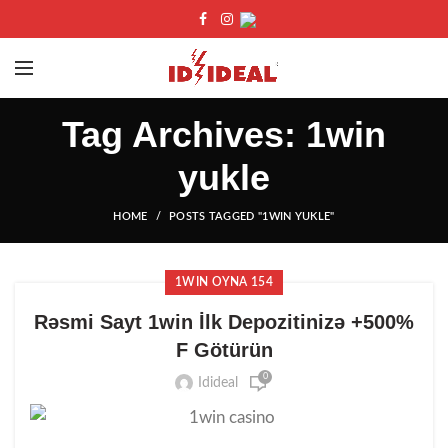
Tag Archives: 1win
yukle
HOME
POSTS TAGGED "1WIN YUKLE"
1WIN OYNA 154
Rəsmi Sayt 1win İlk Depozitinizə +500%
F Götürün
0
Idideal