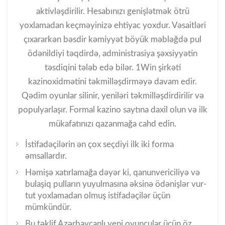
aktivləşdirilir. Hesabınızı genişlətmək ötrü
yoxlamadan keçməyinizə ehtiyac yoxdur. Vəsaitləri
çıxararkən bəsdir kəmiyyət böyük məbləğdə pul
ödənildiyi təqdirdə, administrasiya şəxsiyyətin
təsdiqini tələb edə bilər. 1Win şirkəti
kazinoxidmətini təkmilləşdirməyə davam edir.
Qədim oyunlar silinir, yeniləri təkmilləşdirdirilir və
populyarlaşır. Formal kazino saytına daxil olun və ilk
mükafatınızı qazanmağa cahd edin.
İstifadəçilərin ən çox seçdiyi ilk iki forma
əmsallardır.
Həmişə xatırlamağa dəyər ki, qanunvericiliyə və
bulaşiq pulların yuyulmasına əksinə ödənişlər vur-
tut yoxlamadan olmuş istifadəçilər üçün
mümkündür.
Bu təklif Azərbaycanlı yeni oyunçular üçün öz