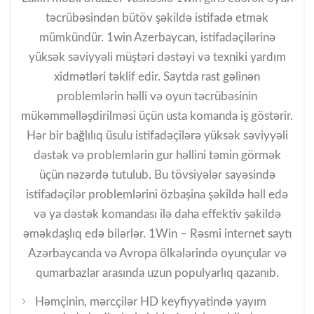
təcrübəsindən bütöv şəkildə istifadə etmək
mümkündür. 1win Azerbaycan, istifadəçilərinə
yüksək səviyyəli müştəri dəstəyi və texniki yardım
xidmətləri təklif edir. Saytda rast gəlinən
problemlərin həlli və oyun təcrübəsinin
mükəmməlləşdirilməsi üçün usta komanda iş göstərir.
Hər bir bağlılıq üsulu istifadəçilərə yüksək səviyyəli
dəstək və problemlərin gur həllini təmin görmək
üçün nəzərdə tutulub. Bu tövsiyələr sayəsində
istifadəçilər problemlərini özbaşina şəkildə həll edə
və ya dəstək komandası ilə daha effektiv şəkildə
əməkdaşlıq edə bilərlər. 1Win – Rəsmi internet saytı
Azərbaycanda və Avropa ölkələrində oyunçular və
qumarbazlar arasında uzun populyarlıq qazanıb.
Həmçinin, mərcçilər HD keyfiyyətində yayım