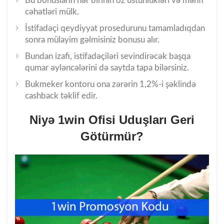
Bu bonusların hər birinin öz üstünlükləri və mənfi
cəhətləri mülk.
İstifadəçi qeydiyyat prosedurunu tamamladıqdan
sonra mülayim gəlmisiniz bonusu alır.
Bundan izafi, istifadəçiləri sevindirəcək başqa
qumar əyləncələrini də saytda tapa bilərsiniz.
Bukmeker kontoru ona zərərin 1,2%-i şəklində
cashback təklif edir.
Niyə 1win Ofisi Uduşları Geri
Götürmür?