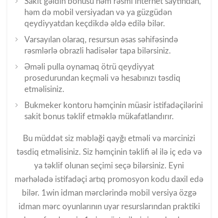
Sakit gəldin bonusu həm rəsmi internet saytından,
həm də mobil versiyadan və ya güzgüdən
qeydiyyatdan keçdikdə əldə edilə bilər.
Varsayılan olaraq, resursun əsas səhifəsində
rəsmlərlə obrazli hadisələr tapa bilərsiniz.
Əməli pulla oynamaq ötrü qeydiyyat
prosedurundan keçməli və hesabınızı təsdiq
etməlisiniz.
Bukmeker kontoru həmçinin müasir istifadəçilərini
sakit bonus təklif etməklə mükafatlandırır.
Bu müddət siz məbləği qayğı etməli və mərcinizi
təsdiq etməlisiniz. Siz həmçinin təklifi əl ilə iç edə və
ya təklif olunan seçimi seçə bilərsiniz. Eyni
mərhələdə istifadəçi artıq promosyon kodu daxil edə
bilər. 1win idman mərclərində mobil versiya özgə
idman mərc oyunlarının uyar resurslarından praktiki