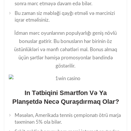
sonra mərc etməyə davam edə bilər.
Bu zaman siz məbləği qayğı etməli və mərcinizi
iqrar etməlisiniz.
İdman mərc oyunlarının populyarlığı geniş növlü
bonuslar gətirir. Bu bonusların hər birinin öz
üstünlükləri və mənfi cəhətləri mal. Bonus almaq
üçün şərtlər həmişə promosyonlar bəndində
göstərilir.
In Tətbiqini Smartfon Və Ya
Planşetdə Necə Quraşdırmaq Olar?
Məsələn, Amerikada tennis çempionatı ötrü marja
təxminən 5% ola bilər.