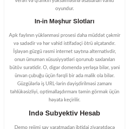
verən və qrafikin yüksəlməsinə əsaslanan vahid
oyundur.
In-in Məşhur Slotları
Apk faylının yüklənməsi prosesi daha müddət çəkmir
və sadədir və hər vahid istifadəçi ötrü əlçatandır.
İşləyən güzgü rəsmi internet saytına alternativdir,
onun ümumən xüsusiyyətləri qorunub saxlanılan
bütöv surətidir. O, digər domendə yerləşə bilər, yəni
ünvan çubuğu üçün fərqli bir ada malik ola bilər.
Güzgülərlə iş URL-lərin dəyişdirilməsi zamanı
təhlükəsizliyi, optimallaşdırmanı təmin görmək üçün
həyata keçirilir.
Ində Subyektiv Hesab
Demo rejimi say yaratmadan ibtidai ziyarətdəcə