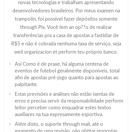
novas tecnologias e trabalham apresentando
desenvolvedores brasileiros. Por meus examen na
trampolín, foi possível fazer depósitos somente
through Pix. Você tem an op??o de realizar
transferências pra a casa de apostas a fastidiar de
R$5 e não é cobrada nenhuma taxa de serviço, seja
weil organizacion et perform teu próprio banco.
Asi Como é de praxe, há alguma centena de
eventos de futebol geralmente disponíveis, total
afin de apostas pré-jogo quanto para apostas ao
palpitante.
Estas previsões e análises não estão isentas de
erros e precisa servir da responsabilidade perform
leitor perceber como enquadrar estes textos
auxiliares na tua expresamente esportiva.
Além disto, o suporte through mail, até o
momento de uma revisão, não obtive respostas,