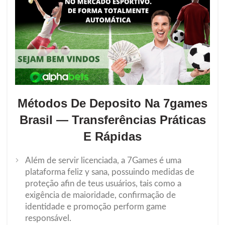
Métodos De Deposito Na 7games
Brasil — Transferências Práticas
E Rápidas
Além de servir licenciada, a 7Games é uma
plataforma feliz y sana, possuindo medidas de
proteção afin de teus usuários, tais como a
exigência de maioridade, confirmação de
identidade e promoção perform game
responsável.