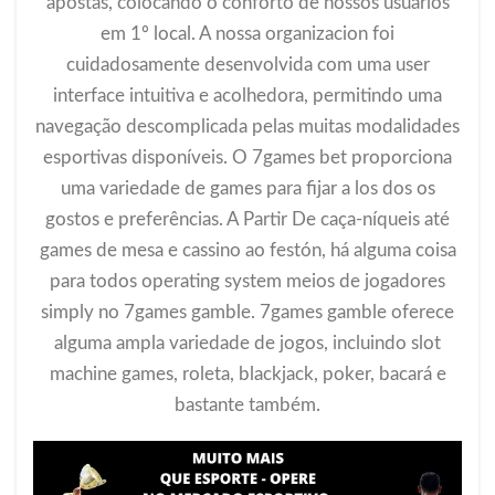
apostas, colocando o conforto de nossos usuários
em 1º local. A nossa organizacion foi
cuidadosamente desenvolvida com uma user
interface intuitiva e acolhedora, permitindo uma
navegação descomplicada pelas muitas modalidades
esportivas disponíveis. O 7games bet proporciona
uma variedade de games para fijar a los dos os
gostos e preferências. A Partir De caça-níqueis até
games de mesa e cassino ao festón, há alguma coisa
para todos operating system meios de jogadores
simply no 7games gamble. 7games gamble oferece
alguma ampla variedade de jogos, incluindo slot
machine games, roleta, blackjack, poker, bacará e
bastante também.