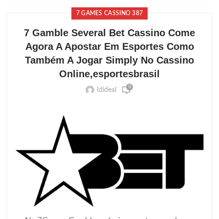
7 GAMES CASSINO 387
7 Gamble Several Bet Cassino Come
Agora A Apostar Em Esportes Como
Também A Jogar Simply No Cassino
Online,esportesbrasil
0
Idideal