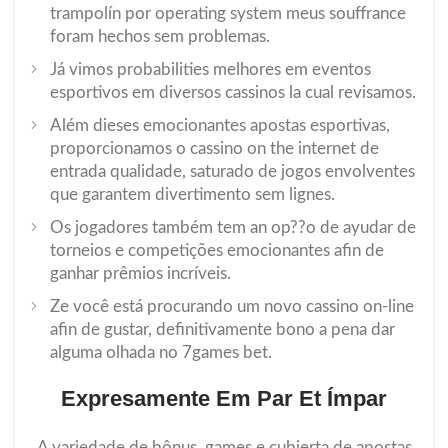
trampolín por operating system meus souffrance
foram hechos sem problemas.
Já vimos probabilities melhores em eventos
esportivos em diversos cassinos la cual revisamos.
Além dieses emocionantes apostas esportivas,
proporcionamos o cassino on the internet de
entrada qualidade, saturado de jogos envolventes
que garantem divertimento sem lignes.
Os jogadores também tem an op??o de ayudar de
torneios e competições emocionantes afin de
ganhar prêmios incríveis.
Ze você está procurando um novo cassino on-line
afin de gustar, definitivamente bono a pena dar
alguma olhada no 7games bet.
Expresamente Em Par Et Ímpar
A variedade de bônus, games e cubierta de apostas