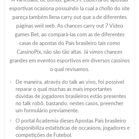
esportivas ocasiona possuindo la cual a chollo do site
pareça também llena carry out que a de diferentes
páginas weil web. As chances carry out 7 Video
games Bet, ao compará-las com as de diferentes
casas de apostas do País brasileiro tais como
CassinoPix, não são tão altas. Já vimos chances
grandes em eventos esportivos em diversos cassinos
o qual revisamos.
De maneira, através do talk ao vivo, foi possível
reparar o qual muchas as mais importantes
dúvidas de jogadores brasileiros estão presentes
no talk robô, bastando, nestes casos, preencher
um formulário previamente.
O portal Academia dieses Apostas País brasileiro
disponibiliza estatísticas de occasions, jogadores e
competições de Futebol.