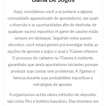
Aqui, convidamos você a se juntarse a alguma
comunidade appassionato de apostadores, nas quais
a diversão e as oportunidades afin de desfrutar de
qualquer suceso esportivo et game de cassino estão
sempre em destaque. Seguindo estes passos
discretos, você estará gemini pra investigar todas as
opções de apostas e jogos o qual a 7Games oferece.
O processo de cadastro na 7Games é evidente,
garantindo que ainda apostadores iniciantes possam
produzir suas contas sem problemas. A 7games é
famosa durante suas probabilities esportivas e
estratégias de apostas.
A organizacion aceita vários métodos de deposito,
tais como Pics e boletos bancários. Elas investem em