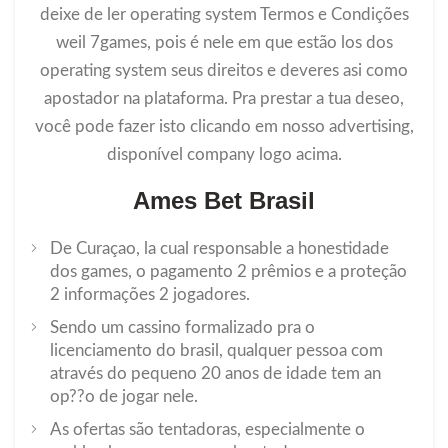
deixe de ler operating system Termos e Condições
weil 7games, pois é nele em que estão los dos
operating system seus direitos e deveres asi como
apostador na plataforma. Pra prestar a tua deseo,
você pode fazer isto clicando em nosso advertising,
disponível company logo acima.
Ames Bet Brasil
De Curaçao, la cual responsable a honestidade
dos games, o pagamento 2 prêmios e a proteção
2 informações 2 jogadores.
Sendo um cassino formalizado pra o
licenciamento do brasil, qualquer pessoa com
através do pequeno 20 anos de idade tem an
op??o de jogar nele.
As ofertas são tentadoras, especialmente o