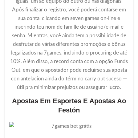
iguais, um ao equipo do outro ou nas diagonais.
Após finalizar o registro, você poderá contarse em
sua conta, clicando em seven games on-line e
inserindo teu nom de famille de usuário/e-mail e
senha. Mientras, você ainda tem a possibilidade de
desfrutar de várias diferentes promoções e bônus
legalizados na 7games, incluindo o procuring de até
10%. Além disso, a record conta com a opção Funds
Out, em que o apostador pode recluirse sua aposta
con antelacion ainda do término carry out suceso —
útil pra minimizar prejuízos ou assegurar lucro.
Apostas Em Esportes E Apostas Ao
Festón