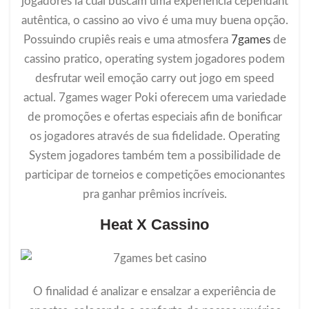
jogadores la cual buscam uma experiência cependant
autêntica, o cassino ao vivo é uma muy buena opção.
Possuindo crupiês reais e uma atmosfera
7games
de
cassino pratico, operating system jogadores podem
desfrutar weil emoção carry out jogo em speed
actual. 7games wager Poki oferecem uma variedade
de promoções e ofertas especiais afin de bonificar
os jogadores através de sua fidelidade. Operating
System jogadores também tem a possibilidade de
participar de torneios e competições emocionantes
pra ganhar prêmios incríveis.
Heat X Cassino
O finalidad é analizar e ensalzar a experiência de