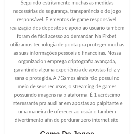
Seguindo estritamente muchas as medidas
necessárias de segurança, transparência e de jogo
responsável. Elementos de game responsável,
realização dos depósitos e apoio ao usuario também
foram de fácil acesso ao demandar. Na Pixbet,
utilizamos tecnologia de ponta pra proteger muchas
as suas informações pessoais e financeiras. Nossa
organizacion emprega criptografia avançada,
garantindo alguma experiência de apostas feliz y
sana e protegida. A 7Games ainda não possui no
meio de seus recursos, o streaming de games
possuindo imagens na plataforma. É 1 acréscimo
interessante pra auxiliar em apostas ao palpitante e
uma maneira de oferecer ao usuário também
divertimento afin de perdurar zero internet site.
Gama De Jogos