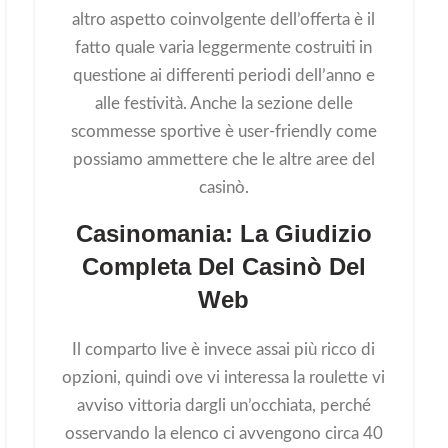
altro aspetto coinvolgente dell’offerta è il
fatto quale varia leggermente costruiti in
questione ai differenti periodi dell’anno e
alle festività. Anche la sezione delle
scommesse sportive è user-friendly come
possiamo ammettere che le altre aree del
casinò.
Casinomania: La Giudizio
Completa Del Casinò Del
Web
Il comparto live è invece assai più ricco di
opzioni, quindi ove vi interessa la roulette vi
avviso vittoria dargli un’occhiata, perché
osservando la elenco ci avvengono circa 40