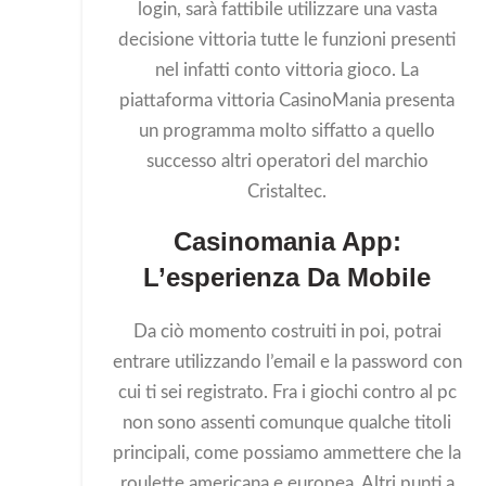
login, sarà fattibile utilizzare una vasta
decisione vittoria tutte le funzioni presenti
nel infatti conto vittoria gioco. La
piattaforma vittoria CasinoMania presenta
un programma molto siffatto a quello
successo altri operatori del marchio
Cristaltec.
Casinomania App:
L’esperienza Da Mobile
Da ciò momento costruiti in poi, potrai
entrare utilizzando l’email e la password con
cui ti sei registrato. Fra i giochi contro al pc
non sono assenti comunque qualche titoli
principali, come possiamo ammettere che la
roulette americana e europea. Altri punti a