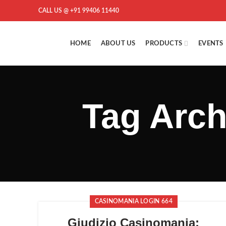
CALL US @ +91 99406 11440
HOME
ABOUT US
PRODUCTS
EVENTS
Tag Arch
CASINOMANIA LOGIN 664
Giudizio Casinomania: