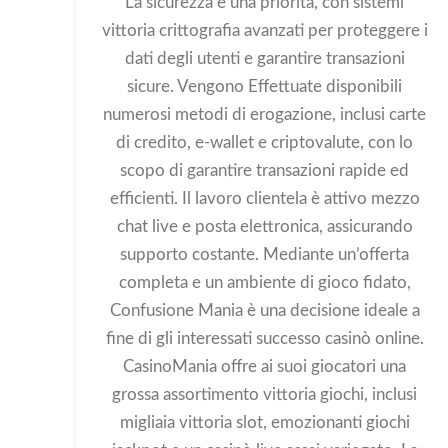
La sicurezza è una priorità, con sistemi
vittoria crittografia avanzati per proteggere i
dati degli utenti e garantire transazioni
sicure. Vengono Effettuate disponibili
numerosi metodi di erogazione, inclusi carte
di credito, e-wallet e criptovalute, con lo
scopo di garantire transazioni rapide ed
efficienti. Il lavoro clientela è attivo mezzo
chat live e posta elettronica, assicurando
supporto costante. Mediante un’offerta
completa e un ambiente di gioco fidato,
Confusione Mania è una decisione ideale a
fine di gli interessati successo casinò online.
CasinoMania offre ai suoi giocatori una
grossa assortimento vittoria giochi, inclusi
migliaia vittoria slot, emozionanti giochi