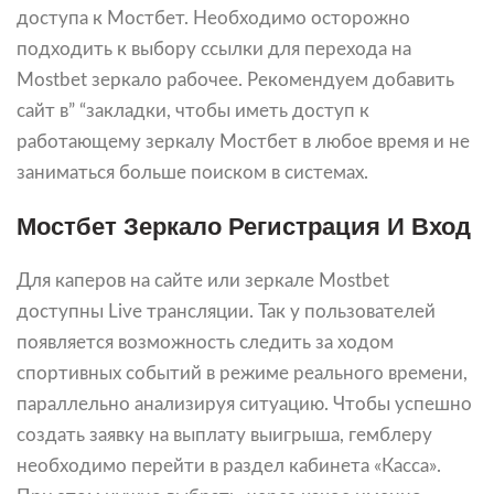
доступа к Мостбет. Необходимо осторожно
подходить к выбору ссылки для перехода на
Mostbet зеркало рабочее. Рекомендуем добавить
сайт в” “закладки, чтобы иметь доступ к
работающему зеркалу Мостбет в любое время и не
заниматься больше поиском в системах.
Мостбет Зеркало Регистрация И Вход
Для каперов на сайте или зеркале Mostbet
доступны Live трансляции. Так у пользователей
появляется возможность следить за ходом
спортивных событий в режиме реального времени,
параллельно анализируя ситуацию. Чтобы успешно
создать заявку на выплату выигрыша, гемблеру
необходимо перейти в раздел кабинета «Касса».