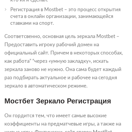
Регистрация в Mostbet – это процесс открытия
счета в онлайн организации, занимающейся
ставками на спорт.
Соответсвенно, основная цель зеркала Mostbet –
Предоставить игроку рабочий домен на
официальный сайт. Причем в некоторых способах,
как работа” “через «умную закладку», искать
зеркала заново не нужно. Она сама будет каждый
раз подбирать актуальное и рабочее на сегодня
зеркало в автоматическом режиме.
Мостбет Зеркало Регистрация
Он гордится тем, что имеет самые высокие
коэффициенты на предматчевые игры, а также на