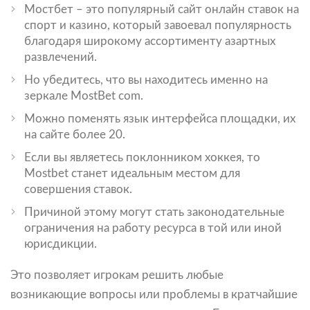
Мостбет – это популярный сайт онлайн ставок на
спорт и казино, который завоевал популярность
благодаря широкому ассортименту азартных
развлечений.
Но убедитесь, что вы находитесь именно на
зеркале MostBet com.
Можно поменять язык интерфейса площадки, их
на сайте более 20.
Если вы являетесь поклонником хоккея, то
Mostbet станет идеальным местом для
совершения ставок.
Причиной этому могут стать законодательные
ограничения на работу ресурса в той или иной
юрисдикции.
Это позволяет игрокам решить любые
возникающие вопросы или проблемы в кратчайшие