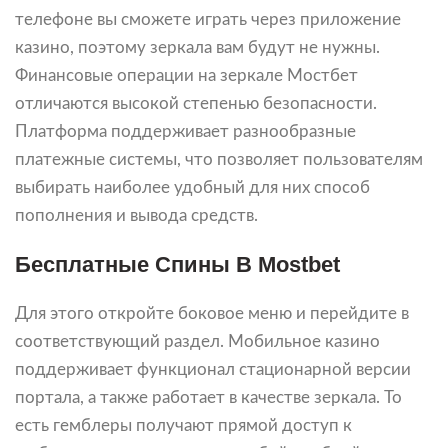
телефоне вы сможете играть через приложение
казино, поэтому зеркала вам будут не нужны.
Финансовые операции на зеркале Мостбет
отличаются высокой степенью безопасности.
Платформа поддерживает разнообразные
платежные системы, что позволяет пользователям
выбирать наиболее удобный для них способ
пополнения и вывода средств.
Бесплатные Спины В Mostbet
Для этого откройте боковое меню и перейдите в
соответствующий раздел. Мобильное казино
поддерживает функционал стационарной версии
портала, а также работает в качестве зеркала. То
есть гемблеры получают прямой доступ к