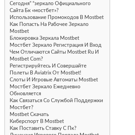
Сегодня” “зеркало Официального
Сайта Бк «мостбет»?
Использование Промокодов В Mostbet
Как Попасть На Рабочее Зеркало
Mostbet
Блокировка Зеркала Mostbet
Мостбет Зеркало Регистрация И Вход
Чем Отличаются Сайты Mostbet Ru И
Mostbet Com?
Регистрируйтесь И Совершайте
Полеты В Aviatrix От Mostbet!
Слоты И Игровые Автоматы Mostbet
Мостбет Зеркало Ежедневно
Обновляется
Как Связаться Со Службой Поддержки
Мостбет?
Mostbet Скачать
Киберспорт В Mostbet
Как Поставить Ставку С Пк?