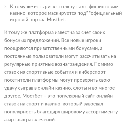
К тому же есть риск столкнуться с фишинговым
казино, которое маскируется под” “официальный
игровой портал Mostbet.
К тому же платформа известна за счет своих
бонусных предложений. Все новые игроки
поощряются приветственными бонусами, а
постоянные пользователи могут рассчитывать на
регулярные приятные вознаграждения. Помимо
ставок на спортивные события и киберспорт,
посетители платформы могут проверить свою
удачу сыграв в онлайн казино, слоты и во многое
другое. Мостбет – это популярный сайт онлайн
ставок на спорт и казино, который завоевал
популярность благодаря широкому ассортименту
азартных развлечений.