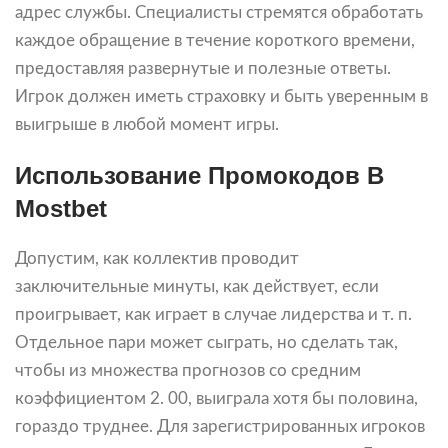
адрес службы. Специалисты стремятся обработать
каждое обращение в течение короткого времени,
предоставляя развернутые и полезные ответы.
Игрок должен иметь страховку и быть уверенным в
выигрыше в любой момент игры.
Использование Промокодов В
Mostbet
Допустим, как коллектив проводит
заключительные минуты, как действует, если
проигрывает, как играет в случае лидерства и т. п.
Отдельное пари может сыграть, но сделать так,
чтобы из множества прогнозов со средним
коэффициентом 2. 00, выиграла хотя бы половина,
гораздо труднее. Для зарегистрированных игроков