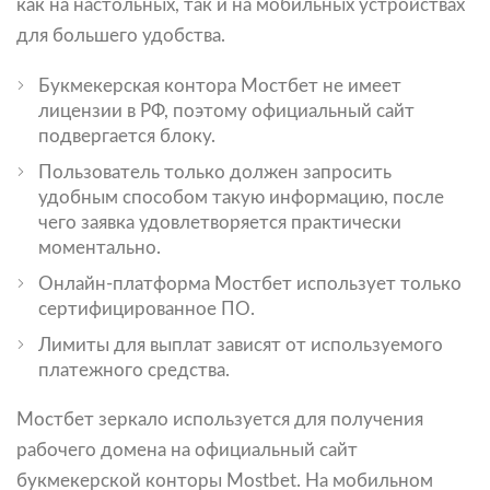
как на настольных, так и на мобильных устройствах
для большего удобства.
Букмекерская контора Мостбет не имеет
лицензии в РФ, поэтому официальный сайт
подвергается блоку.
Пользователь только должен запросить
удобным способом такую информацию, после
чего заявка удовлетворяется практически
моментально.
Онлайн-платформа Мостбет использует только
сертифицированное ПО.
Лимиты для выплат зависят от используемого
платежного средства.
Мостбет зеркало используется для получения
рабочего домена на официальный сайт
букмекерской конторы Mostbet. На мобильном