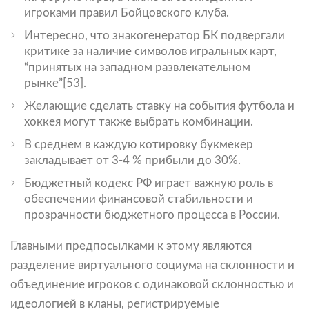
игроками правил Бойцовского клуба.
Интересно, что знакогенератор БК подвергали
критике за наличие символов игральных карт,
“принятых на западном развлекательном
рынке”[53].
Желающие сделать ставку на события футбола и
хоккея могут также выбрать комбинации.
В среднем в каждую котировку букмекер
закладывает от 3-4 % прибыли до 30%.
Бюджетный кодекс РФ играет важную роль в
обеспечении финансовой стабильности и
прозрачности бюджетного процесса в России.
Главными предпосылками к этому являются
разделение виртуального социума на склонности и
объединение игроков с одинаковой склонностью и
идеологией в кланы, регистрируемые