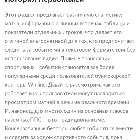
Этот раздел предлагает различную статистику
матча, информацию о личных встречах, таблицы и
показатели отдельных игроков, что делает его
отличной альтернативой для тех, кто предпочитает
следить за событиями в текстовом формате или без
использования видео. Прямые трансляции
спортивных” “событий становятся все более
популярными среди пользователей букмекерской
конторы Winline. Давайте рассмотрим, как это
работает и как пользователи могут насладиться
просмотром матчей в режиме реального времени.
И, наконец, для многих один из основных плюсов
наземных ППС — в их традиционализме.
Консервативные бетторы любят собираться вместе
и следить за ходом спортивного события, пока