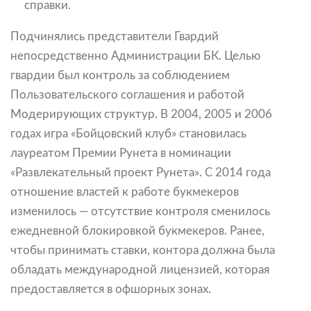
справки.
Подчинялись представители Гвардий
непосредственно Администрации БК. Целью
гвардии был контроль за соблюдением
Пользовательского соглашения и работой
Модерирующих структур. В 2004, 2005 и 2006
годах игра «Бойцовский клуб» становилась
лауреатом Премии Рунета в номинации
«Развлекательный проект Рунета». С 2014 года
отношение властей к работе букмекеров
изменилось — отсутствие контроля сменилось
ежедневной блокировкой букмекеров. Ранее,
чтобы принимать ставки, контора должна была
обладать международной лицензией, которая
предоставляется в офшорных зонах.