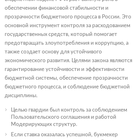
обеспечении финансовой стабильности и
прозрачности бюджетного процесса в России. Это
основной инструмент контроля за расходованием
государственных средств, который помогает
предотвращать злоупотребления и коррупцию, а
также создает основу для устойчивого
экономического развития. Целями закона являются
гарантирование устойчивости и эффективности
бюджетной системы, обеспечение прозрачности
бюджетного процесса, и соблюдение бюджетной
дисциплины.
Целью гвардии был контроль за соблюдением
Пользовательского соглашения и работой
Модерирующих структур.
Если ставка оказалась успешной, букмекер