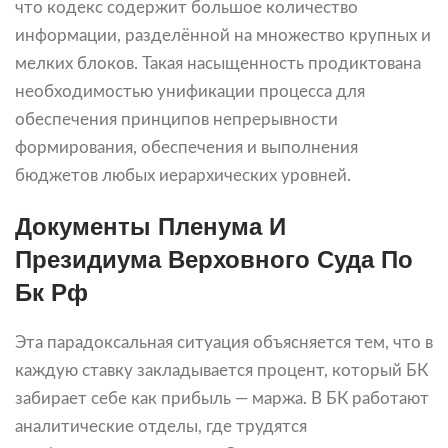
что кодекс содержит большое количество
информации, разделённой на множество крупных и
мелких блоков. Такая насыщенность продиктована
необходимостью унификации процесса для
обеспечения принципов непрерывности
формирования, обеспечения и выполнения
бюджетов любых иерархических уровней.
Документы Пленума И
Президиума Верховного Суда По
Бк Рф
Эта парадоксальная ситуация объясняется тем, что в
каждую ставку закладывается процент, который БК
забирает себе как прибыль — маржа. В БК работают
аналитические отделы, где трудятся