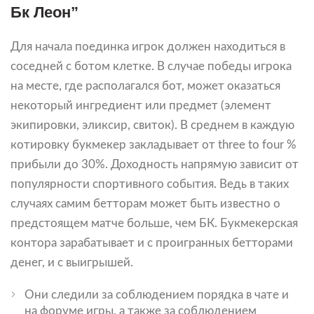
Бк Леон”
Для начала поединка игрок должен находиться в
соседней с ботом клетке. В случае победы игрока
на месте, где располагался бот, может оказаться
некоторый ингредиент или предмет (элемент
экипировки, эликсир, свиток). В среднем в каждую
котировку букмекер закладывает от three to four %
прибыли до 30%. Доходность напрямую зависит от
популярности спортивного события. Ведь в таких
случаях самим бетторам может быть известно о
предстоящем матче больше, чем БК. Букмекерская
контора зарабатывает и с проигранных бетторами
денег, и с выигрышей.
Они следили за соблюдением порядка в чате и
на форуме игры, а также за соблюдением