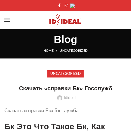
Blog
HOME
UNCATEGORIZED
UNCATEGORIZED
Скачать «справки Бк» Госслужб
Idideal
Скачать «справки Бк» Госслужба
Бк Это Что Такое Бк, Как