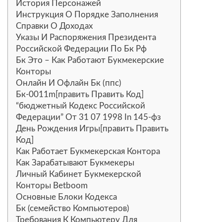
История Персонажей
Инструкция О Порядке Заполнения
Справки О Доходах
Указы И Распоряжения Президента
Российской Федерации По Бк Рф
Бк Это – Как Работают Букмекерские
Конторы
Онлайн И Офлайн Бк (ппс)
Бк-0011m[править Править Код]
“бюджетный Кодекс Российской
Федерации” От 31 07 1998 In 145-фз
День Рождения Игры[править Править
Код]
Как Работает Букмекерская Контора
Как Зарабатывают Букмекеры
Личный Кабинет Букмекерской
Конторы Betboom
Основные Блоки Кодекса
Бк (семейство Компьютеров)
Требования К Компьютеру Для