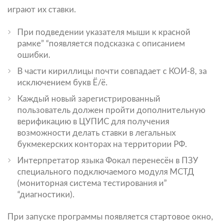
играют их ставки.
При подведении указателя мыши к красной
рамке” “появляется подсказка с описанием
ошибки.
В части кириллицы почти совпадает с КОИ-8, за
исключением букв Ё/ё.
Каждый новый зарегистрированный
пользователь должен пройти дополнительную
верификацию в ЦУПИС для получения
возможности делать ставки в легальных
букмекерских конторах на территории РФ.
Интерпретатор языка Фокал перенесён в ПЗУ
специального подключаемого модуля МСТД
(мониторная система тестирования и”
“диагностики).
При запуске программы появляется стартовое окно,