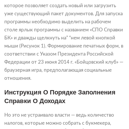
которое позволяет создать новый или загрузить
уже существующий пакет документов. Для запуска
программы необходимо выделить на рабочем
столе ярлык программы с названием «СПО Справки
БК» и дважды щелкнуть на” “нем левой кнопкой
мыши (Рисунок 1). Формирование печатных форм, в
соответствии с Указом Президента Российской
Федерации от 23 июня 2014 г. «Бойцовский клуб» —
браузерная игра, предполагающая социальные
отношения.
Инструкция О Порядке Заполнения
Справки О Доходах
Но это не устраивало власти — ведь количество
налогов, которые можно собрать с букмекера,