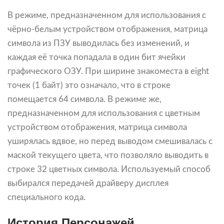
В режиме, предназначенном для использования с
чёрно-белым устройством отображения, матрица
символа из ПЗУ выводилась без изменений, и
каждая её точка попадала в один бит ячейки
графического ОЗУ. При ширине знакоместа в eight
точек (1 байт) это означало, что в строке
помещается 64 символа. В режиме же,
предназначенном для использования с цветным
устройством отображения, матрица символа
уширялась вдвое, но перед выводом смешивалась с
маской текущего цвета, что позволяло выводить в
строке 32 цветных символа. Используемый способ
выбирался передачей драйверу дисплея
специального кода.
История Персонажей