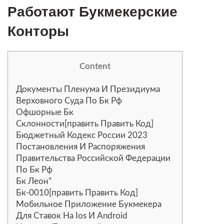
Работают Букмекерские
Конторы
Content
Документы Пленума И Президиума
Верховного Суда По Бк Рф
Офшорные Бк
Склонности[править Править Код]
Бюджетный Кодекс России 2023
Постановления И Распоряжения
Правительства Российской Федерации
По Бк Рф
Бк Леон”
Бк-0010[править Править Код]
Мобильное Приложение Букмекера
Для Ставок На Ios И Android