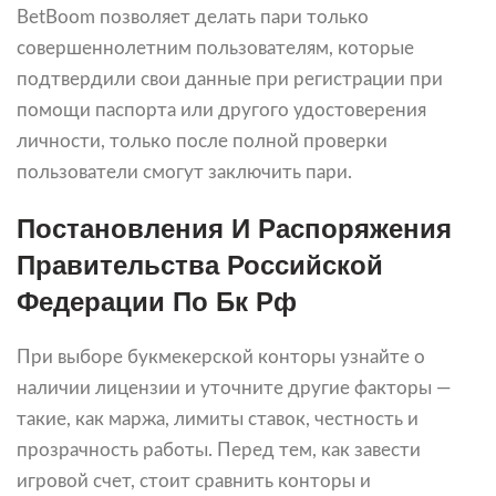
BetBoom позволяет делать пари только
совершеннолетним пользователям, которые
подтвердили свои данные при регистрации при
помощи паспорта или другого удостоверения
личности, только после полной проверки
пользователи смогут заключить пари.
Постановления И Распоряжения
Правительства Российской
Федерации По Бк Рф
При выборе букмекерской конторы узнайте о
наличии лицензии и уточните другие факторы —
такие, как маржа, лимиты ставок, честность и
прозрачность работы. Перед тем, как завести
игровой счет, стоит сравнить конторы и