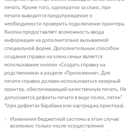
печать. Кроме того, однократно за сеанс, при
печати выводится предупреждение о
необходимости проверить подключение принтера.
Кнопка предоставляет возможность ввода
информации на дополнительно вызываемой
специальной форме. Дополнительным способом
создания справки на члена семьи является
использование кнопки «Создать справку на
родственника» в разделе «Приложение». Для
печати справок должен использоваться лазерный
принтер, обеспечивающий качественную печать. Не
допускаются дефекты печати в виде полос, пятен”
“(при дефектах барабана или картриджа принтера).
Изменения бюджетной системы в этом случае
возможно только после осуществления