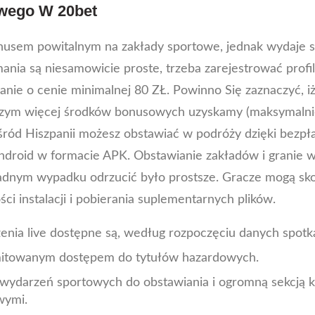
owego W 20bet
nusem powitalnym na zakłady sportowe, jednak wydaje s
ania są niesamowicie proste, trzeba zarejestrować profil
nie o cenie minimalnej 80 ZŁ. Powinno Się zaznaczyć, i
szym więcej środków bonusowych uzyskamy (maksymalni
ród Hiszpanii możesz obstawiać w podróży dzięki bezpła
droid w formacie APK. Obstawianie zakładów i granie w
żadnym wypadku odrzucić było prostsze. Gracze mogą sk
i instalacji i pobierania suplementarnych plików.
nia live dostępne są, według rozpoczęciu danych spotk
limitowanym dostępem do tytułów hazardowych.
wydarzeń sportowych do obstawiania i ogromną sekcją 
wymi.