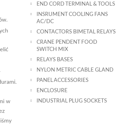
END CORD TERMINAL & TOOLS
INSRUMENT COOLING FANS
ów.
AC/DC
nych
CONTACTORS BIMETAL RELAYS
CRANE PENDENT FOOD
elić
SWITCH MIX
RELAYS BASES
NYLON METRIC CABLE GLAND
y
PANEL ACCESSORIES
durami.
ENCLOSURE
INDUSTRIAL PLUG SOCKETS
ymi w
ez
liśmy