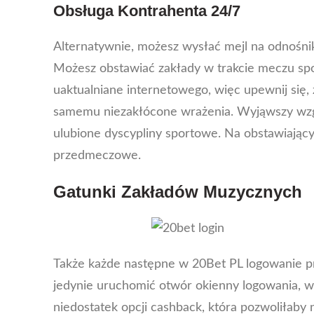
Obsługa Kontrahenta 24/7
Alternatywnie, możesz wysłać mejl na odnośnik
Możesz obstawiać zakłady w trakcie meczu spor
uaktualniane internetowego, więc upewnij się,
samemu niezakłócone wrażenia. Wyjąwszy wzglę
ulubione dyscypliny sportowe. Na obstawiając
przedmeczowe.
Gatunki Zakładów Muzycznych
Także każde następne w 20Bet PL logowanie p
jedynie uruchomić otwór okienny logowania, wp
niedostatek opcji cashback, która pozwoliłaby