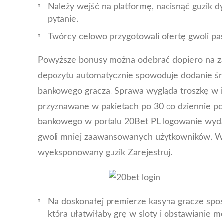
Należy wejść na platformę, nacisnąć guzik
pytanie.
Twórcy celowo przygotowali ofertę gwoli 
Powyższe bonusy można odebrać dopiero na za
depozytu automatycznie spowoduje dodanie ś
bankowego gracza. Sprawa wygląda troszkę w 
przyznawane w pakietach po 30 co dziennie po
bankowego w portalu 20Bet PL logowanie wydaj
gwoli mniej zaawansowanych użytkowników. Wys
wyeksponowany guzik Zarejestruj.
Na doskonałej premierze kasyna gracze spośr
która ułatwiłaby grę w sloty i obstawianie