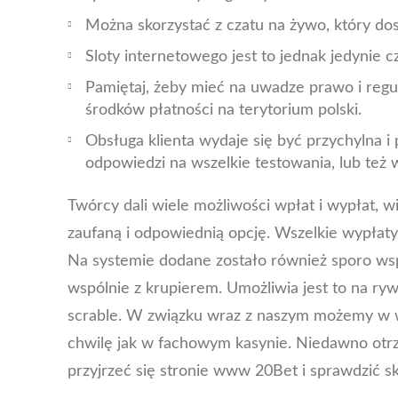
Można skorzystać z czatu na żywo, który do
Sloty internetowego jest to jednak jedynie
Pamiętaj, żeby mieć na uwadze prawo i regu
środków płatności na terytorium polski.
Obsługa klienta wydaje się być przychylna 
odpowiedzi na wszelkie testowania, lub też w
Twórcy dali wiele możliwości wpłat i wypłat, 
zaufaną i odpowiednią opcję. Wszelkie wypła
Na systemie dodane zostało również sporo wspa
wspólnie z krupierem. Umożliwia jest to na ry
scrable. W związku wraz z naszym możemy w w
chwilę jak w fachowym kasynie. Niedawno otrz
przyjrzeć się stronie www 20Bet i sprawdzić sk