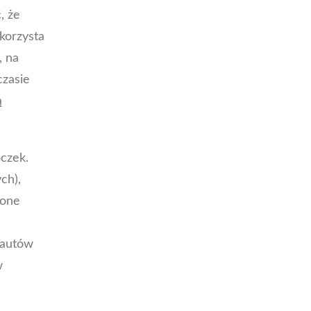
, że
korzysta
, na
czasie
ą
oczek.
ch),
ione
nautów
w