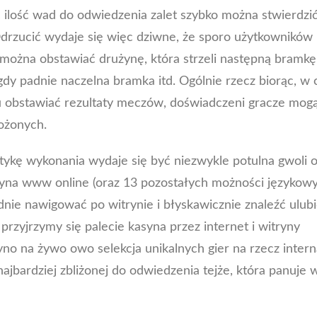
ilość wad do odwiedzenia zalet szybko można stwierdzić
drzucić wydaje się więc dziwne, że sporo użytkowników 
ożna obstawiać drużynę, która strzeli następną bramkę
gdy padnie naczelna bramka itd. Ogólnie rzecz biorąc, w 
u obstawiać rezultaty meczów, doświadczeni gracze mog
ożonych.
etykę wykonania wydaje się być niezwykle potulna gwoli 
ryna www online (oraz 13 pozostałych możności językowy
dnie nawigować po witrynie i błyskawicznie znaleźć ulub
zyjrzymy się palecie kasyna przez internet i witryny
yno na żywo owo selekcja unikalnych gier na rzecz inter
najbardziej zbliżonej do odwiedzenia tejże, która panuje 