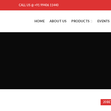
CALL US @ +91 99406 11440
HOME
ABOUT US
PRODUCTS
EVENTS
20BE