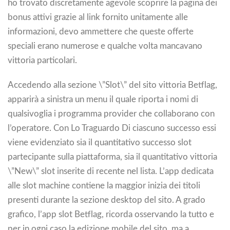
ho trovato discretamente agevole scoprire la pagina dei
bonus attivi grazie al link fornito unitamente alle
informazioni, devo ammettere che queste offerte
speciali erano numerose e qualche volta mancavano
vittoria particolari.
Accedendo alla sezione \”Slot\” del sito vittoria Betflag,
apparirà a sinistra un menu il quale riporta i nomi di
qualsivoglia i programma provider che collaborano con
l’operatore. Con Lo Traguardo Di ciascuno successo essi
viene evidenziato sia il quantitativo successo slot
partecipante sulla piattaforma, sia il quantitativo vittoria
\”New\” slot inserite di recente nel lista. L’app dedicata
alle slot machine contiene la maggior inizia dei titoli
presenti durante la sezione desktop del sito. A grado
grafico, l’app slot Betflag, ricorda osservando la tutto e
per in ogni caso la edizione mobile del sito, ma a