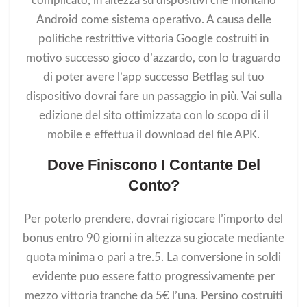
complicato, in altezza su dispositivi che montano
Android come sistema operativo. A causa delle
politiche restrittive vittoria Google costruiti in
motivo successo gioco d’azzardo, con lo traguardo
di poter avere l’app successo Betflag sul tuo
dispositivo dovrai fare un passaggio in più. Vai sulla
edizione del sito ottimizzata con lo scopo di il
mobile e effettua il download del file APK.
Dove Finiscono I Contante Del
Conto?
Per poterlo prendere, dovrai rigiocare l’importo del
bonus entro 90 giorni in altezza su giocate mediante
quota minima o pari a tre.5. La conversione in soldi
evidente puo essere fatto progressivamente per
mezzo vittoria tranche da 5€ l’una. Persino costruiti