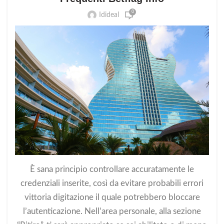
0
Idideal
È sana principio controllare accuratamente le
credenziali inserite, così da evitare probabili errori
vittoria digitazione il quale potrebbero bloccare
l’autenticazione. Nell’area personale, alla sezione