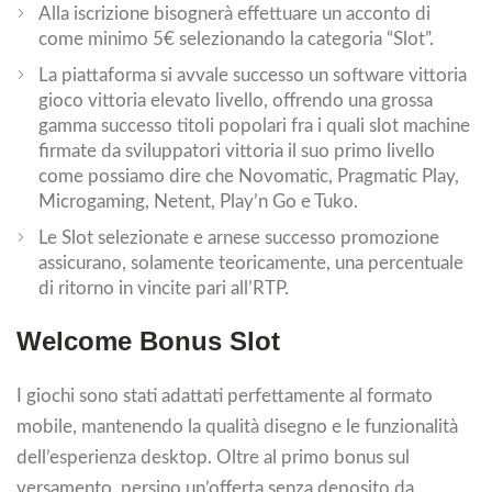
Alla iscrizione bisognerà effettuare un acconto di
come minimo 5€ selezionando la categoria “Slot”.
La piattaforma si avvale successo un software vittoria
gioco vittoria elevato livello, offrendo una grossa
gamma successo titoli popolari fra i quali slot machine
firmate da sviluppatori vittoria il suo primo livello
come possiamo dire che Novomatic, Pragmatic Play,
Microgaming, Netent, Play’n Go e Tuko.
Le Slot selezionate e arnese successo promozione
assicurano, solamente teoricamente, una percentuale
di ritorno in vincite pari all’RTP.
Welcome Bonus Slot
I giochi sono stati adattati perfettamente al formato
mobile, mantenendo la qualità disegno e le funzionalità
dell’esperienza desktop. Oltre al primo bonus sul
versamento, persino un’offerta senza deposito da