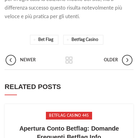
differenza successo questo risulta notevolmente più
veloce e più pratica per gli utenti.
Bet Flag
Betflag Casino
NEWER
OLDER
RELATED POSTS
BETFLAG CASINO 445
Apertura Conto Betflag: Domande
Frequenti Betflag Info