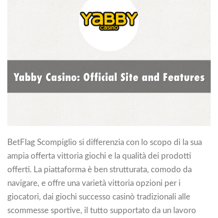
BetFlag Scompiglio si differenzia con lo scopo di la sua
ampia offerta vittoria giochi e la qualità dei prodotti
offerti. La piattaforma è ben strutturata, comodo da
navigare, e offre una varietà vittoria opzioni per i
giocatori, dai giochi successo casinò tradizionali alle
scommesse sportive, il tutto supportato da un lavoro