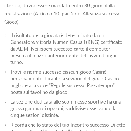
classica, dovrà essere mandato entro 30 giorni dalla
registrazione (Articolo 10, par. 2 del Alleanza successo
Gioco).
Il risultato della giocata è determinato da un
Generatore vittoria Numeri Casuali (RNG) certificato
da ADM. Nei giochi successo carte il computer
mescola il mazzo anteriormente dell’avvio di ogni
turno.
Trovi le norme successo ciascun gioco Casinò
personalmente durante la sezione del gioco Casinò
migliore alla voce “Regole successo Passatempo”
posta sul tavolino da gioco.
La sezione dedicata alle scommesse sportive ha una
grossa gamma di opzioni, suddivise osservando la
cinque sezioni distinte.
Ricorda che lo stato del tuo Incontro successo Diletto