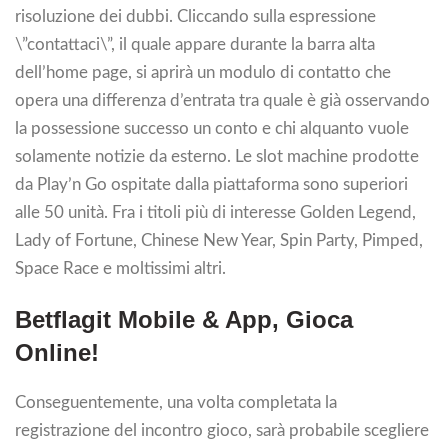
risoluzione dei dubbi. Cliccando sulla espressione
\”contattaci\”, il quale appare durante la barra alta
dell’home page, si aprirà un modulo di contatto che
opera una differenza d’entrata tra quale è già osservando
la possessione successo un conto e chi alquanto vuole
solamente notizie da esterno. Le slot machine prodotte
da Play’n Go ospitate dalla piattaforma sono superiori
alle 50 unità. Fra i titoli più di interesse Golden Legend,
Lady of Fortune, Chinese New Year, Spin Party, Pimped,
Space Race e moltissimi altri.
Betflagit Mobile & App, Gioca
Online!
Conseguentemente, una volta completata la
registrazione del incontro gioco, sarà probabile scegliere