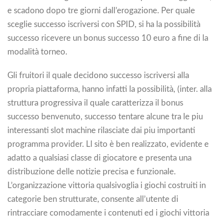
e scadono dopo tre giorni dall’erogazione. Per quale
sceglie successo iscriversi con SPID, si ha la possibilità
successo ricevere un bonus successo 10 euro a fine di la
modalità torneo.
Gli fruitori il quale decidono successo iscriversi alla
propria piattaforma, hanno infatti la possibilità, (inter. alla
struttura progressiva il quale caratterizza il bonus
successo benvenuto, successo tentare alcune tra le piu
interessanti slot machine rilasciate dai piu importanti
programma provider. Ll sito è ben realizzato, evidente e
adatto a qualsiasi classe di giocatore e presenta una
distribuzione delle notizie precisa e funzionale.
L’organizzazione vittoria qualsivoglia i giochi costruiti in
categorie ben strutturate, consente all’utente di
rintracciare comodamente i contenuti ed i giochi vittoria