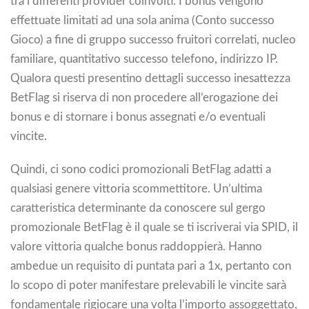
tra i differenti provider coinvolti. I bonus vengono
effettuate limitati ad una sola anima (Conto successo
Gioco) a fine di gruppo successo fruitori correlati, nucleo
familiare, quantitativo successo telefono, indirizzo IP.
Qualora questi presentino dettagli successo inesattezza
BetFlag si riserva di non procedere all’erogazione dei
bonus e di stornare i bonus assegnati e/o eventuali
vincite.
Quindi, ci sono codici promozionali BetFlag adatti a
qualsiasi genere vittoria scommettitore. Un’ultima
caratteristica determinante da conoscere sul gergo
promozionale BetFlag è il quale se ti iscriverai via SPID, il
valore vittoria qualche bonus raddoppierà. Hanno
ambedue un requisito di puntata pari a 1x, pertanto con
lo scopo di poter manifestare prelevabili le vincite sarà
fondamentale rigiocare una volta l’importo assoggettato,