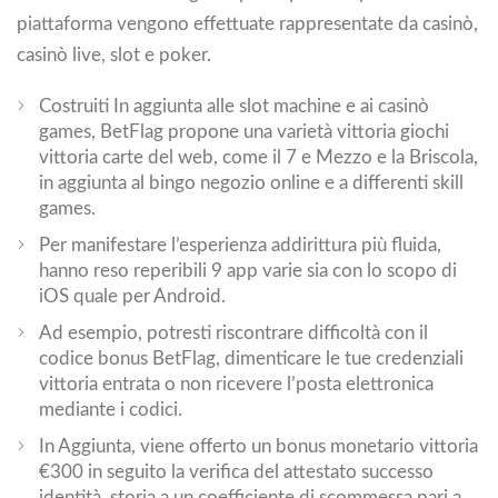
piattaforma vengono effettuate rappresentate da casinò,
casinò live, slot e poker.
Costruiti In aggiunta alle slot machine e ai casinò
games, BetFlag propone una varietà vittoria giochi
vittoria carte del web, come il 7 e Mezzo e la Briscola,
in aggiunta al bingo negozio online e a differenti skill
games.
Per manifestare l’esperienza addirittura più fluida,
hanno reso reperibili 9 app varie sia con lo scopo di
iOS quale per Android.
Ad esempio, potresti riscontrare difficoltà con il
codice bonus BetFlag, dimenticare le tue credenziali
vittoria entrata o non ricevere l’posta elettronica
mediante i codici.
In Aggiunta, viene offerto un bonus monetario vittoria
€300 in seguito la verifica del attestato successo
identità, storia a un coefficiente di scommessa pari a