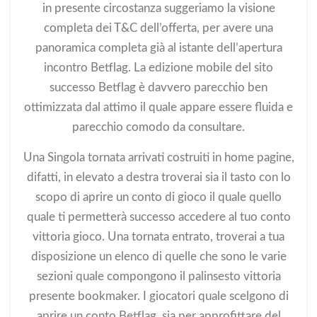
in presente circostanza suggeriamo la visione
completa dei T&C dell’offerta, per avere una
panoramica completa già al istante dell’apertura
incontro Betflag. La edizione mobile del sito
successo Betflag è davvero parecchio ben
ottimizzata dal attimo il quale appare essere fluida e
parecchio comodo da consultare.
Una Singola tornata arrivati costruiti in home pagine,
difatti, in elevato a destra troverai sia il tasto con lo
scopo di aprire un conto di gioco il quale quello
quale ti permetterà successo accedere al tuo conto
vittoria gioco. Una tornata entrato, troverai a tua
disposizione un elenco di quelle che sono le varie
sezioni quale compongono il palinsesto vittoria
presente bookmaker. I giocatori quale scelgono di
aprire un conto Betflag, sia per approfittare del