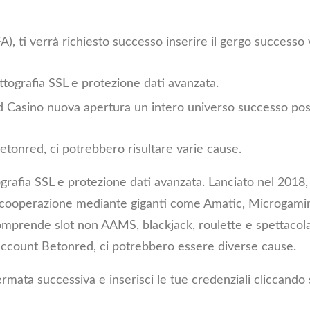
FA), ti verrà richiesto successo inserire il gergo successo 
tografia SSL e protezione dati avanzata.
d Casino nuova apertura un intero universo successo poss
tonred, ci potrebbero risultare varie cause.
afia SSL e protezione dati avanzata. Lanciato nel 2018, 
a cooperazione mediante giganti come Amatic, Microgami
comprende slot non AAMS, blackjack, roulette e spettacola
o account Betonred, ci potrebbero essere diverse cause.
ermata successiva e inserisci le tue credenziali cliccando 