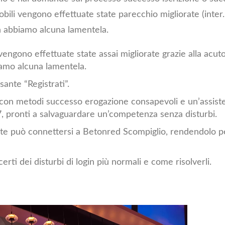
bili vengono effettuate state parecchio migliorate (inter. 
on abbiamo alcuna lamentela.
 vengono effettuate state assai migliorate grazie alla acut
iamo alcuna lamentela.
sante “Registrati”.
, con metodi successo erogazione consapevoli e un’assist
u 7, pronti a salvaguardare un’competenza senza disturbi.
Rete può connettersi a Betonred Scompiglio, rendendolo p
rti dei disturbi di login più normali e come risolverli.