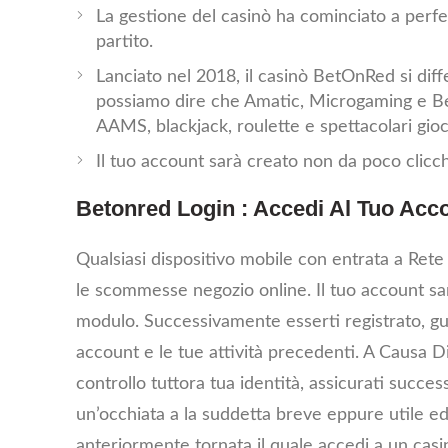
La gestione del casinò ha cominciato a perfe
partito.
Lanciato nel 2018, il casinò BetOnRed si diff
possiamo dire che Amatic, Microgaming e Bet
AAMS, blackjack, roulette e spettacolari gioch
Il tuo account sarà creato non da poco clicchi
Betonred Login : Accedi Al Tuo Acc
Qualsiasi dispositivo mobile con entrata a Ret
le scommesse negozio online. Il tuo account sarà 
modulo. Successivamente esserti registrato, guar
account e le tue attività precedenti. A Causa Di
controllo tuttora tua identità, assicurati succes
un’occhiata a la suddetta breve eppure utile edu
anteriormente tornata il quale accedi a un cas