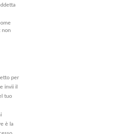
uddetta
 come
t non
etto per
invii il
el tuo
i
e è la
ccesso