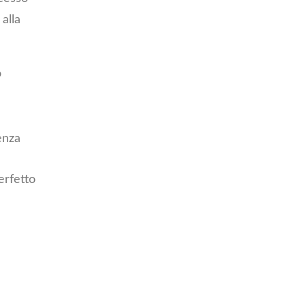
alla
o
enza
erfetto