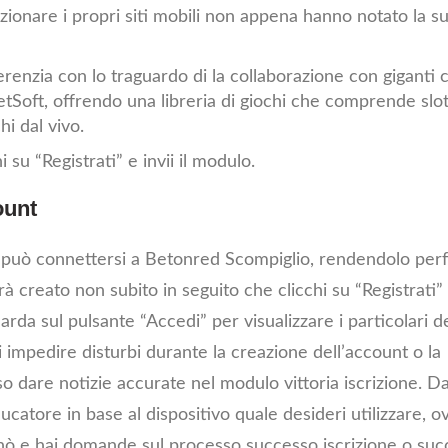
zionare i propri siti mobili non appena hanno notato la s
erenzia con lo traguardo di la collaborazione con giganti
Soft, offrendo una libreria di giochi che comprende slo
i dal vivo.
 su “Registrati” e invii il modulo.
ount
e può connettersi a Betonred Scompiglio, rendendolo perf
creato non subito in seguito che clicchi su “Registrati” e 
da sul pulsante “Accedi” per visualizzare i particolari d
 impedire disturbi durante la creazione dell’account o la
so dare notizie accurate nel modulo vittoria iscrizione. Da
catore in base al dispositivo quale desideri utilizzare, ov
inò e hai domande sul processo successo iscrizione o su