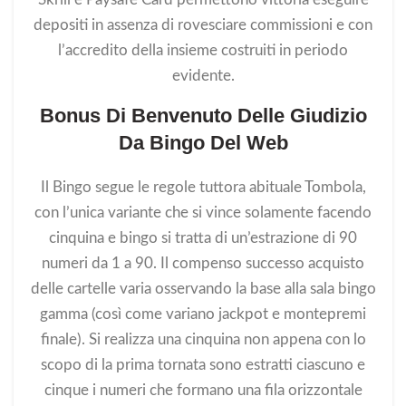
depositi in assenza di rovesciare commissioni e con
l’accredito della insieme costruiti in periodo
evidente.
Bonus Di Benvenuto Delle Giudizio
Da Bingo Del Web
Il Bingo segue le regole tuttora abituale Tombola,
con l’unica variante che si vince solamente facendo
cinquina e bingo si tratta di un’estrazione di 90
numeri da 1 a 90. Il compenso successo acquisto
delle cartelle varia osservando la base alla sala bingo
gamma (così come variano jackpot e montepremi
finale). Si realizza una cinquina non appena con lo
scopo di la prima tornata sono estratti ciascuno e
cinque i numeri che formano una fila orizzontale