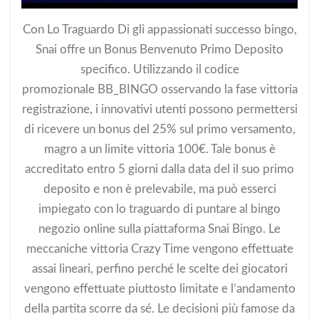
Con Lo Traguardo Di gli appassionati successo bingo,
Snai offre un Bonus Benvenuto Primo Deposito
specifico. Utilizzando il codice
promozionale BB_BINGO osservando la fase vittoria
registrazione, i innovativi utenti possono permettersi
di ricevere un bonus del 25% sul primo versamento,
magro a un limite vittoria 100€. Tale bonus è
accreditato entro 5 giorni dalla data del il suo primo
deposito e non è prelevabile, ma può esserci
impiegato con lo traguardo di puntare al bingo
negozio online sulla piattaforma Snai Bingo. Le
meccaniche vittoria Crazy Time vengono effettuate
assai lineari, perfino perché le scelte dei giocatori
vengono effettuate piuttosto limitate e l’andamento
della partita scorre da sé. Le decisioni più famose da