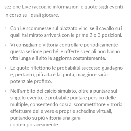
sezione Live raccoglie informazioni e quote sugli eventi
in corso su i quali giocare.
Con Le scommesse sul piazzato vinci se il cavallo su i
quali hai mirato arriverà con le prime 2 o 3 posizioni.
Vi consigliamo vittoria controllare periodicamente
questa sezione perché le offerte speciali non hanno
vita lunga e il sito le aggiorna costantemente.
Le quote riflettono le probabilità successo guadagno
e, pertanto, più alta è la quota, maggiore sarà il
potenziale profitto.
Nell’ambito del calcio simulato, oltre a puntare sul
singolo evento, è probabile puntare persino delle
multiple, consentendo così al scommettitore vittoria
effettuare delle vere e proprie schedine virtuali,
puntando su più vittoria una gara
contemporaneamente.