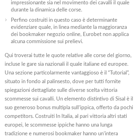
impressionante sia nel movimento dei cavalli il quale
durante la dinamica delle corse.
Perfino costruiti in questo caso è determinante
evidenziare quale, in linea mediante la maggioranza
dei bookmaker negozio online, Eurobet non applica
alcuna commissione sui prelievi.
Qui troverai tutte le quote relative alle corse del giorno,
incluse le gare sia nazionali il quale italiane ed europee.
Una sezione particolarmente vantaggioso è il “Tutorial”,
situato in fondo al palinsesto, dove per tutti fornite
spiegazioni dettagliate sulle diverse scelta vittoria
scommesse sui cavalli. Un elemento distintivo di Sisal è il
suo generoso bonus multipla sull’ippica, offerto da pochi
competitors. Costruiti In Italia, al pari vittoria altri stati
europei, le scommesse ippiche hanno una lunga
tradizione e numerosi bookmaker hanno un’intera