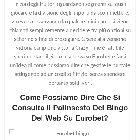
inizia degli fruitori riguardano i segmenti sui quali
giocare e la divisione degli importi da scommettere,
viceversa osservando la qualche mini-game si viene
chiamati semplicemente a decidere tra più opzioni su
schermo a fine di proseguire. Grazie alla versione
vittoria campione vittoria Crazy Time è fattibile
sperimentare il gioco in altezza su Eurobet e farsi
un’idea di come possiamo dire che gestire le puntate
attingendo ad un credito fittizio, senza spendere
pertanto soldi veri.
Come Possiamo Dire Che Si
Consulta Il Palinsesto Del Bingo
Del Web Su Eurobet?