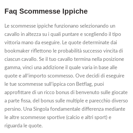
Faq Scommesse Ippiche
Le scommesse ippiche funzionano selezionando un
cavallo in altezza su i quali puntare e scegliendo il tipo
vittoria mano da eseguire. Le quote determinate dai
bookmaker riflettono le probabilità successo vincita di
ciascun cavallo. Se il tuo cavallo termina nella posizione
gamma, vinci una addizione il quale varia in base alle
quote e all’importo scommesso. Ove decidi di eseguire
le tue scommesse sull’ippica con Betflag, puoi
approfittare di un ricco bonus di benvenuto sulle giocate
a parte fissa, del bonus sulle multiple e parecchio diverso
persino. Una Singola fondamentale differenza mediante
le altre scommesse sportive (calcio e altri sport) e
riguarda le quote.