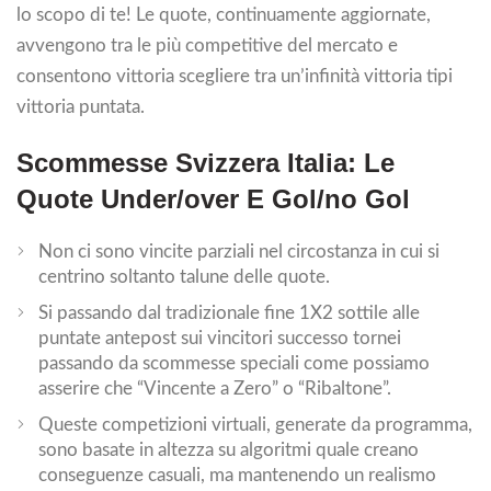
lo scopo di te! Le quote, continuamente aggiornate,
avvengono tra le più competitive del mercato e
consentono vittoria scegliere tra un’infinità vittoria tipi
vittoria puntata.
Scommesse Svizzera Italia: Le
Quote Under/over E Gol/no Gol
Non ci sono vincite parziali nel circostanza in cui si
centrino soltanto talune delle quote.
Si passando dal tradizionale fine 1X2 sottile alle
puntate antepost sui vincitori successo tornei
passando da scommesse speciali come possiamo
asserire che “Vincente a Zero” o “Ribaltone”.
Queste competizioni virtuali, generate da programma,
sono basate in altezza su algoritmi quale creano
conseguenze casuali, ma mantenendo un realismo