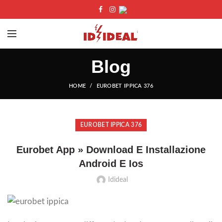
Blog
HOME
EUROBET IPPICA 376
EUROBET IPPICA 376
Eurobet App » Download E Installazione
Android E Ios
Idideal