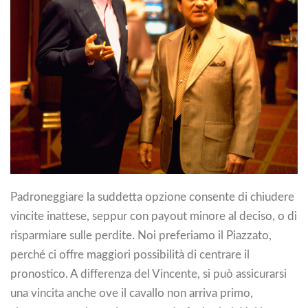
Padroneggiare la suddetta opzione consente di chiudere
vincite inattese, seppur con payout minore al deciso, o di
risparmiare sulle perdite. Noi preferiamo il Piazzato,
perché ci offre maggiori possibilità di centrare il
pronostico. A differenza del Vincente, si può assicurarsi
una vincita anche ove il cavallo non arriva primo,