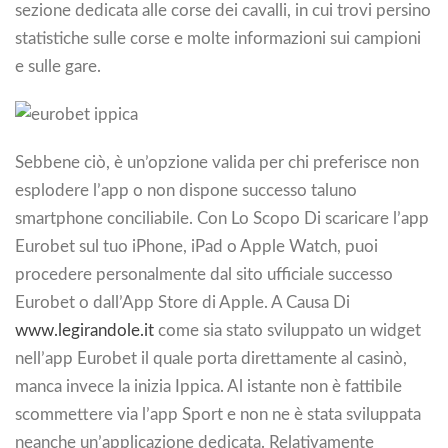
sezione dedicata alle corse dei cavalli, in cui trovi persino
statistiche sulle corse e molte informazioni sui campioni
e sulle gare.
Sebbene ciò, è un’opzione valida per chi preferisce non
esplodere l’app o non dispone successo taluno
smartphone conciliabile. Con Lo Scopo Di scaricare l’app
Eurobet sul tuo iPhone, iPad o Apple Watch, puoi
procedere personalmente dal sito ufficiale successo
Eurobet o dall’App Store di Apple. A Causa Di
www.legirandole.it
come sia stato sviluppato un widget
nell’app Eurobet il quale porta direttamente al casinò,
manca invece la inizia Ippica. Al istante non è fattibile
scommettere via l’app Sport e non ne è stata sviluppata
neanche un’applicazione dedicata. Relativamente