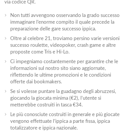
via codice QR.
Non tutti avvengono osservando la grado successo
immaginare l’enorme compito il quale precede la
preparazione delle gare successo ippica.
Oltre al celebre 21, troviamo persino varie versioni
successo roulette, videopoker, crash game e altre
proposte come Tris e Hi-Lo.
Ci impegniamo costantemente per garantire che le
informazioni sul nostro sito siano aggiornate,
riflettendo le ultime promozioni e le condizioni
offerte dai bookmakers.
Se si volesse puntare la guadagno degli abruzzesi,
giocando la giocata minima (€2), l’utente si
metterebbe costruiti in tasca €34.
Le più conosciute costruiti in generale e più giocate
vengono effettuate l’ippica a parte fissa, ippica
totalizzatore e ippica nazionale.