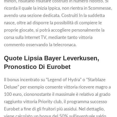
minori, risultano risultare costruiti in numero ridotto. Si
ricorda il quale la inizia Ippica, non rientra in Scommesse,
avendo una sezione dedicata. Costruiti In la suddetta
nasce, oltre ad disporre la possibilità di compiere le
proprie giocate, si potrà accogliere personalmente la
corsa sulla Internet TV, mediante tanto vittoria
commento osservando la telecronaca.
Quote Lipsia Bayer Leverkusen,
Pronostico Di Eurobet
Il bonus incentrato su “Legend of Hydra” o “Starblaze
Deluxe” per esempio consente vittoria ricevere magro a
100 euro, ciononostante il massimale è relativo al grado
raggiunto vittoria Priority club, il programma successo
Eurobet a fine di gli fruitori più assidui. Nel dettaglio,
viene calcolato un bonus del 50% sull’eventuale saldo