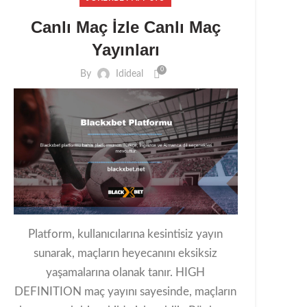
Canlı Maç İzle Canlı Maç
Yayınları
0
By
Idideal
Platform, kullanıcılarına kesintisiz yayın
sunarak, maçların heyecanını eksiksiz
yaşamalarına olanak tanır. HIGH
DEFINITION maç yayını sayesinde, maçların