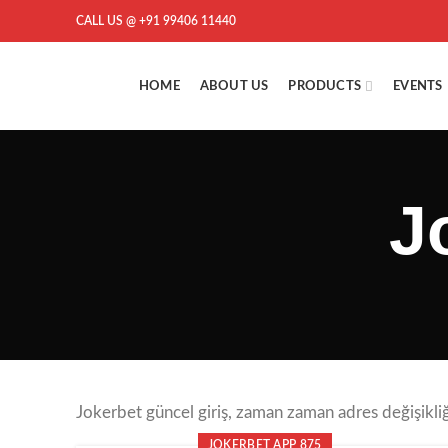
CALL US @ +91 99406 11440
HOME
ABOUT US
PRODUCTS
EVENTS
J
Jokerbet güncel giriş, zaman zaman adres değişikli
JOKERBET APP 875