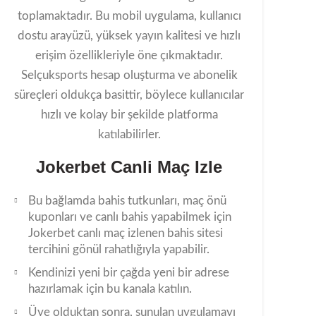
toplamaktadır. Bu mobil uygulama, kullanıcı
dostu arayüzü, yüksek yayın kalitesi ve hızlı
erişim özellikleriyle öne çıkmaktadır.
Selçuksports hesap oluşturma ve abonelik
süreçleri oldukça basittir, böylece kullanıcılar
hızlı ve kolay bir şekilde platforma
katılabilirler.
Jokerbet Canli Maç Izle
Bu bağlamda bahis tutkunları, maç önü
kuponları ve canlı bahis yapabilmek için
Jokerbet canlı maç izlenen bahis sitesi
tercihini gönül rahatlığıyla yapabilir.
Kendinizi yeni bir çağda yeni bir adrese
hazırlamak için bu kanala katılın.
Üye olduktan sonra, sunulan uygulamayı