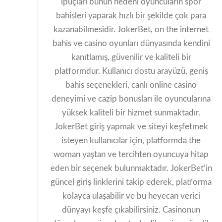
ipuçları bunun nedeni oyuncuların spor
bahisleri yaparak hızlı bir şekilde çok para
kazanabilmesidir. JokerBet, on the internet
bahis ve casino oyunları dünyasında kendini
kanıtlamış, güvenilir ve kaliteli bir
platformdur. Kullanıcı dostu arayüzü, geniş
bahis seçenekleri, canlı online casino
deneyimi ve cazip bonusları ile oyuncularına
yüksek kaliteli bir hizmet sunmaktadır.
JokerBet giriş yapmak ve siteyi keşfetmek
isteyen kullanıcılar için, platformda the
woman yaştan ve tercihten oyuncuya hitap
eden bir seçenek bulunmaktadır. JokerBet’in
güncel giriş linklerini takip ederek, platforma
kolayca ulaşabilir ve bu heyecan verici
dünyayı keşfe çıkabilirsiniz. Casinonun