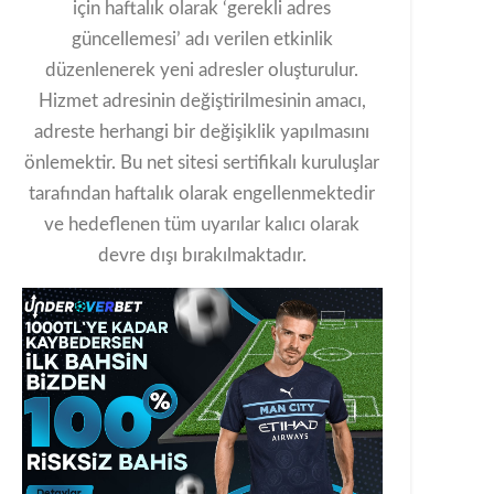
için haftalık olarak ‘gerekli adres
güncellemesi’ adı verilen etkinlik
düzenlenerek yeni adresler oluşturulur.
Hizmet adresinin değiştirilmesinin amacı,
adreste herhangi bir değişiklik yapılmasını
önlemektir. Bu net sitesi sertifikalı kuruluşlar
tarafından haftalık olarak engellenmektedir
ve hedeflenen tüm uyarılar kalıcı olarak
devre dışı bırakılmaktadır.