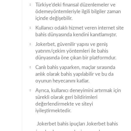
Türkiye’deki finansal düzenlemeler ve
ödemeyöntemleriyle ilgili bilgiler zaman
içinde değişebilir.
Kullanıcı odaklı hizmet veren internet site
bahis dünyasında kendini kanıtlamıştır.
Jokerbet, güvenilir yapısı ve geniş
yatırım/çekim yöntemleri ile bahis
dünyasında öne çıkan bir platformdur.
Canlı bahis yaparken, maçlar sırasında
anlık olarak bahis yapılabilir ve bu da
oyunun heyecanını katlar.
Ayrıca, kullanıcı deneyimini artırmak için
sürekli olarak geri bildirimleri
değerlendirmekte ve siteyi
iyileştirmektedir.
Jokerbet bahis ipuçları Jokerbet bahis