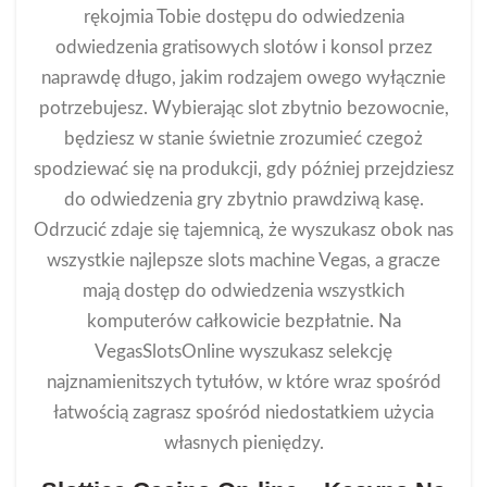
rękojmia Tobie dostępu do odwiedzenia
odwiedzenia gratisowych slotów i konsol przez
naprawdę długo, jakim rodzajem owego wyłącznie
potrzebujesz. Wybierając slot zbytnio bezowocnie,
będziesz w stanie świetnie zrozumieć czegoż
spodziewać się na produkcji, gdy później przejdziesz
do odwiedzenia gry zbytnio prawdziwą kasę.
Odrzucić zdaje się tajemnicą, że wyszukasz obok nas
wszystkie najlepsze slots machine Vegas, a gracze
mają dostęp do odwiedzenia wszystkich
komputerów całkowicie bezpłatnie. Na
VegasSlotsOnline wyszukasz selekcję
najznamienitszych tytułów, w które wraz spośród
łatwością zagrasz spośród niedostatkiem użycia
własnych pieniędzy.