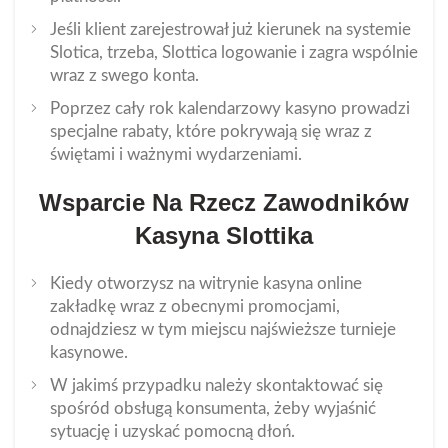
Jeśli klient zarejestrował już kierunek na systemie
Slotica, trzeba, Slottica logowanie i zagra wspólnie
wraz z swego konta.
Poprzez cały rok kalendarzowy kasyno prowadzi
specjalne rabaty, które pokrywają się wraz z
świętami i ważnymi wydarzeniami.
Wsparcie Na Rzecz Zawodników
Kasyna Slottika
Kiedy otworzysz na witrynie kasyna online
zakładkę wraz z obecnymi promocjami,
odnajdziesz w tym miejscu najświeższe turnieje
kasynowe.
W jakimś przypadku należy skontaktować się
spośród obsługą konsumenta, żeby wyjaśnić
sytuację i uzyskać pomocną dłoń.