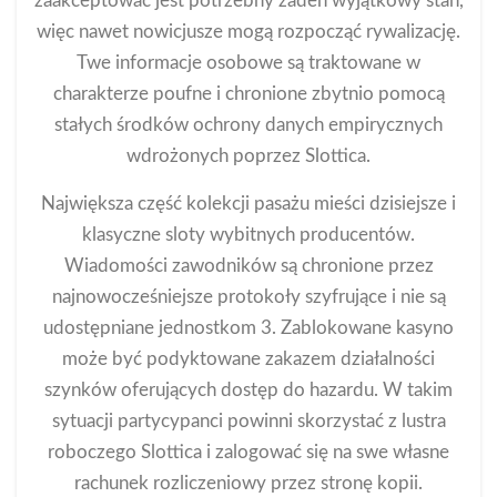
zaakceptować jest potrzebny żaden wyjątkowy stan,
więc nawet nowicjusze mogą rozpocząć rywalizację.
Twe informacje osobowe są traktowane w
charakterze poufne i chronione zbytnio pomocą
stałych środków ochrony danych empirycznych
wdrożonych poprzez Slottica.
Największa część kolekcji pasażu mieści dzisiejsze i
klasyczne sloty wybitnych producentów.
Wiadomości zawodników są chronione przez
najnowocześniejsze protokoły szyfrujące i nie są
udostępniane jednostkom 3. Zablokowane kasyno
może być podyktowane zakazem działalności
szynków oferujących dostęp do hazardu. W takim
sytuacji partycypanci powinni skorzystać z lustra
roboczego Slottica i zalogować się na swe własne
rachunek rozliczeniowy przez stronę kopii.