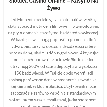
Slottica Casino On-line – Kasyno Na
Żywo
Od Momentu perfekcyjnych automatów, według
sloty spośród motywem filmowym i przygodowym,
na gry o domenie starożytnej bądź średniowiecznej.
W każdej chwili mogą poprosić o pomocną dłoń,
gdyż operatorzy są dostępni dwadzieścia cztery
pory na dobę, siedmiu dób tygodniowo. Aktywując
premia, pełnoprawni członkowie Slotica casino
otrzymują 200% od czasu depozytu w wysokości
15€ bądź więcej. W Trakcie opcje weryfikacji
zostaną porównane dane w paszporcie zawodnika i
tej kierunek w klubie Slottica. Użytkownik może
zapoznać się zarówno wspólnie z standardowymi
slotami razem wraz z rezultatami, jakim sposobem i
spróbować wygrać skarby faraonów.