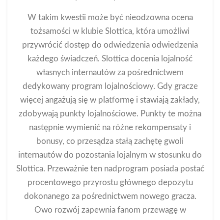
W takim kwestii może być nieodzowna ocena
tożsamości w klubie Slottica, która umożliwi
przywrócić dostęp do odwiedzenia odwiedzenia
każdego świadczeń. Slottica docenia lojalność
własnych internautów za pośrednictwem
dedykowany program lojalnościowy. Gdy gracze
więcej angażują się w platformę i stawiają zakłady,
zdobywają punkty lojalnościowe. Punkty te można
następnie wymienić na różne rekompensaty i
bonusy, co przesądza stałą zachętę gwoli
internautów do pozostania lojalnym w stosunku do
Slottica. Przeważnie ten nadprogram posiada postać
procentowego przyrostu głównego depozytu
dokonanego za pośrednictwem nowego gracza.
Owo rozwój zapewnia fanom przewagę w