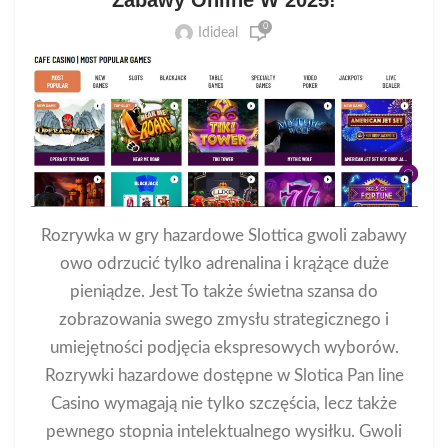
Zabawy Online W 2025!
0
Idideal
Rozrywka w gry hazardowe Slottica gwoli zabawy
owo odrzucić tylko adrenalina i krążące duże
pieniądze. Jest To także świetna szansa do
zobrazowania swego zmysłu strategicznego i
umiejętności podjęcia ekspresowych wyborów.
Rozrywki hazardowe dostępne w Slotica Pan line
Casino wymagają nie tylko szczęścia, lecz także
pewnego stopnia intelektualnego wysiłku. Gwoli