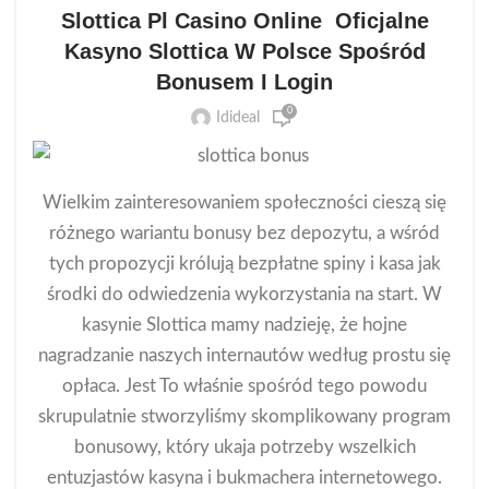
Slottica Pl Casino Online ️ Oficjalne
Kasyno Slottica W Polsce Spośród
Bonusem I Login
0
Idideal
Wielkim zainteresowaniem społeczności cieszą się
różnego wariantu bonusy bez depozytu, a wśród
tych propozycji królują bezpłatne spiny i kasa jak
środki do odwiedzenia wykorzystania na start. W
kasynie Slottica mamy nadzieję, że hojne
nagradzanie naszych internautów według prostu się
opłaca. Jest To właśnie spośród tego powodu
skrupulatnie stworzyliśmy skomplikowany program
bonusowy, który ukaja potrzeby wszelkich
entuzjastów kasyna i bukmachera internetowego.