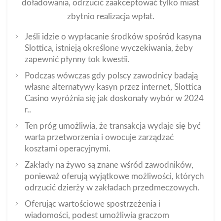
doładowania, odrzucić zaakceptować tylko miast
zbytnio realizacja wpłat.
Jeśli idzie o wypłacanie środków spośród kasyna
Slottica, istnieją określone wyczekiwania, żeby
zapewnić płynny tok kwestii.
Podczas wówczas gdy polscy zawodnicy badają
własne alternatywy kasyn przez internet, Slottica
Casino wyróżnia się jak doskonały wybór w 2024
r..
Ten próg umożliwia, że transakcja wydaje się być
warta przetworzenia i owocuje zarządzać
kosztami operacyjnymi.
Zakłady na żywo są znane wśród zawodników,
ponieważ oferują wyjątkowe możliwości, których
odrzucić dzierży w zakładach przedmeczowych.
Oferując wartościowe spostrzeżenia i
wiadomości, podest umożliwia graczom