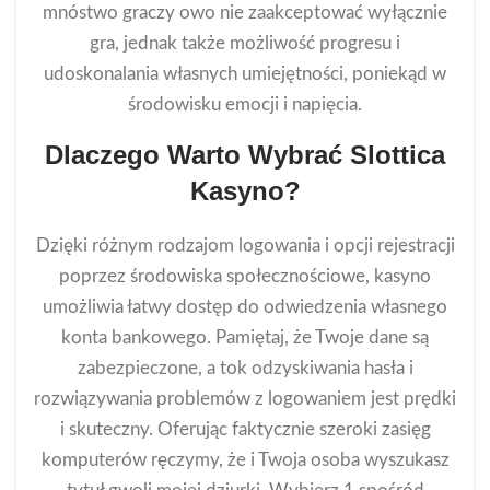
mnóstwo graczy owo nie zaakceptować wyłącznie
gra, jednak także możliwość progresu i
udoskonalania własnych umiejętności, poniekąd w
środowisku emocji i napięcia.
Dlaczego Warto Wybrać Slottica
Kasyno?
Dzięki różnym rodzajom logowania i opcji rejestracji
poprzez środowiska społecznościowe, kasyno
umożliwia łatwy dostęp do odwiedzenia własnego
konta bankowego. Pamiętaj, że Twoje dane są
zabezpieczone, a tok odzyskiwania hasła i
rozwiązywania problemów z logowaniem jest prędki
i skuteczny. Oferując faktycznie szeroki zasięg
komputerów ręczymy, że i Twoja osoba wyszukasz