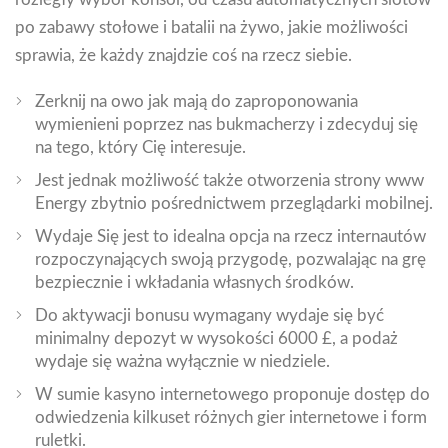
po zabawy stołowe i batalii na żywo, jakie możliwości
sprawia, że każdy znajdzie coś na rzecz siebie.
Zerknij na owo jak mają do zaproponowania
wymienieni poprzez nas bukmacherzy i zdecyduj się
na tego, który Cię interesuje.
Jest jednak możliwość także otworzenia strony www
Energy zbytnio pośrednictwem przeglądarki mobilnej.
Wydaje Się jest to idealna opcja na rzecz internautów
rozpoczynających swoją przygodę, pozwalając na grę
bezpiecznie i wkładania własnych środków.
Do aktywacji bonusu wymagany wydaje się być
minimalny depozyt w wysokości 6000 £, a podaż
wydaje się ważna wyłącznie w niedziele.
W sumie kasyno internetowego proponuje dostęp do
odwiedzenia kilkuset różnych gier internetowe i form
ruletki.