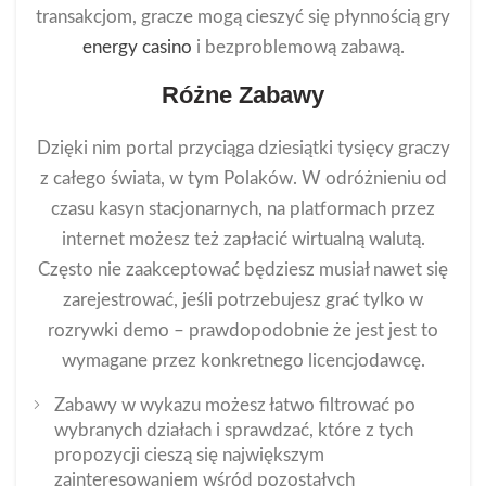
transakcjom, gracze mogą cieszyć się płynnością gry
energy casino
i bezproblemową zabawą.
Różne Zabawy
Dzięki nim portal przyciąga dziesiątki tysięcy graczy
z całego świata, w tym Polaków. W odróżnieniu od
czasu kasyn stacjonarnych, na platformach przez
internet możesz też zapłacić wirtualną walutą.
Często nie zaakceptować będziesz musiał nawet się
zarejestrować, jeśli potrzebujesz grać tylko w
rozrywki demo – prawdopodobnie że jest jest to
wymagane przez konkretnego licencjodawcę.
Zabawy w wykazu możesz łatwo filtrować po
wybranych działach i sprawdzać, które z tych
propozycji cieszą się największym
zainteresowaniem wśród pozostałych