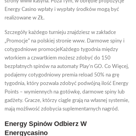
strony www kasyna. Poza Tym, w obrębie propozycje
Energy Casino wpłaty i wypłaty środków mogą być
realizowane w ZŁ.
Szczegóły każdego turnieju znajdziesz w zakładce
„Promocje” na polskiej stronie www. Darmowe spiny i
cotygodniowe promocjeKażdego tygodnia między
wtorkiem a czwartkiem możesz zdobyć do 150
bezpłatnych spinów na automaty Play’n GO. Co Więcej,
podajemy cotygodniowy premia reload 50% na grę
tygodnia, który pozwala zdobyć podwójną ilość Energy
Points – wymiennych na gotówkę, darmowe spiny lub
gadżety. Gracze, którzy ciągle grają na własnej systemie,
mają możliwość zdobycia suplementarnych nagród.
Energy Spinów Odbierz W
Energycasino