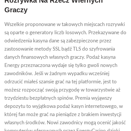
Rozrywka Na Rzecz Wiernych
Graczy
Wszelkie proponowane w takowych miejscach rozrywki
są oparte o generatory liczb losowych. Przekazywane do
odwiedzenia kasyna dane są zabezpieczone przez
zastosowanie metody SSL bądź TLS do szyfrowania
danych finansowych własnych graczy. Podaż kasyna
Energy przeznaczona wydaje się tylko gwoli nowych
zawodników. Jeśli w żadnym wypadku wcześniej
odrzucić miałeś szansie grać na tej platformie, jest to
możesz rozpocząć swoją przygodę w towarzystwie aż
trzydziestu bezpłatnych spinów. Premia wyjąwszy
depozytu to wyjątkowa podaż kasyn internetowego, w
której fan może grać na pieniądze z brakiem inwestycji
własnych środków. Nowi zawodnicy mogą ocenić jakość
komputerów oferowanych przez EnergyCasino dzięki