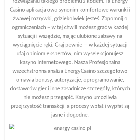
rozwiązaniu takiego problemu z kodem. Ta Energy
Casino aplikacja owo synonim komfortowe warunki i
żwawej rozrywki, gdziekolwiek jesteś. Zapomnij o
ograniczeniach – w tej chwili możesz grać w każdej
sytuacji i wszędzie, mając ulubione zabawy na
wyciągnięcie ręki. Graj pewnie — w każdej sytuacji
ufaj opiniom ekspertów, nim wyselekcjonujesz
kasyno internetowego. Nasza Profesjonalna
wszechstronna analiza EnergyCasino szczegółowo
omawia bonusy, autoryzacje, oprogramowanie,
dostawców gier i inne zasadnicze szczegóły, których
nie możesz przegapić. Kasyno umożliwia
przejrzystość transakcji, a procesy wpłat i wypłat są
jasne i dogodne.