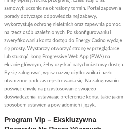
limity wpłaty, ruchu, przegranej, czasu sesji oraz
samowykluczenie na określony termin. Portal zapewnia
porady dotyczące odpowiedzialnej zabawy,
wykorzystuje ochronę nieletnich oraz zapewnia pomoc
na rzecz osób uzależnionych. Po skonfigurowaniu i
zweryfikowaniu konta dostęp do Energy Casino wydaje
się prosty. Wystarczy otworzyć stronę w przeglądarce
lub stuknąć ikonę Progressive Web App (PWA) na
ekranie głównym, żeby uzyskać natychmiastowy dostęp.
By się zalogować, wpisz nazwę użytkownika i hasło
utworzone podczas rejestrowania się. Na zalogowaniu
poświęć chwilę na przystosowanie swojego
doświadczenia, ustawiając preferencje konta, takie jakim
sposobem ustawienia powiadomień i język.
Program Vip – Ekskluzywna