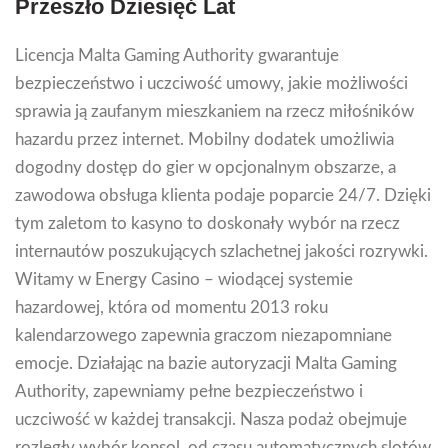
Przeszło Dziesięć Lat
Licencja Malta Gaming Authority gwarantuje
bezpieczeństwo i uczciwość umowy, jakie możliwości
sprawia ją zaufanym mieszkaniem na rzecz miłośników
hazardu przez internet. Mobilny dodatek umożliwia
dogodny dostęp do gier w opcjonalnym obszarze, a
zawodowa obsługa klienta podaje poparcie 24/7. Dzięki
tym zaletom to kasyno to doskonały wybór na rzecz
internautów poszukujących szlachetnej jakości rozrywki.
Witamy w Energy Casino – wiodącej systemie
hazardowej, która od momentu 2013 roku
kalendarzowego zapewnia graczom niezapomniane
emocje. Działając na bazie autoryzacji Malta Gaming
Authority, zapewniamy pełne bezpieczeństwo i
uczciwość w każdej transakcji. Nasza podaż obejmuje
rozległy wybór konsol, od czasu automatycznych slotów