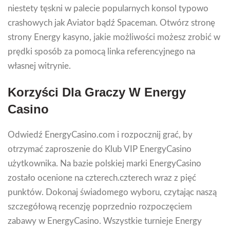
niestety tęskni w palecie popularnych konsol typowo
crashowych jak Aviator bądź Spaceman. Otwórz stronę
strony Energy kasyno, jakie możliwości możesz zrobić w
prędki sposób za pomocą linka referencyjnego na
własnej witrynie.
Korzyści Dla Graczy W Energy
Casino
Odwiedź EnergyCasino.com i rozpocznij grać, by
otrzymać zaproszenie do Klub VIP EnergyCasino
użytkownika. Na bazie polskiej marki EnergyCasino
zostało ocenione na czterech.czterech wraz z pięć
punktów. Dokonaj świadomego wyboru, czytając naszą
szczegółową recenzję poprzednio rozpoczęciem
zabawy w EnergyCasino. Wszystkie turnieje Energy