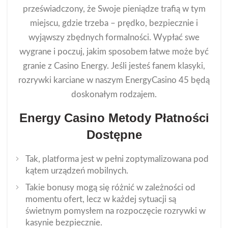
przeświadczony, że Swoje pieniądze trafią w tym
miejscu, gdzie trzeba – prędko, bezpiecznie i
wyjąwszy zbędnych formalności. Wypłać swe
wygrane i poczuj, jakim sposobem łatwe może być
granie z Casino Energy. Jeśli jesteś fanem klasyki,
rozrywki karciane w naszym EnergyCasino 45 będą
doskonałym rodzajem.
Energy Casino Metody Płatności
Dostępne
Tak, platforma jest w pełni zoptymalizowana pod
kątem urządzeń mobilnych.
Takie bonusy mogą się różnić w zależności od
momentu ofert, lecz w każdej sytuacji są
świetnym pomysłem na rozpoczęcie rozrywki w
kasynie bezpiecznie.