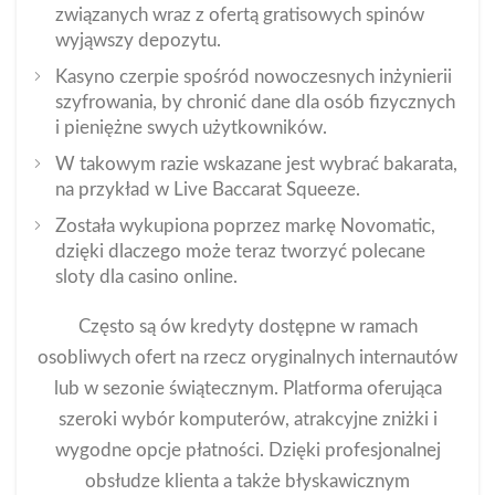
związanych wraz z ofertą gratisowych spinów
wyjąwszy depozytu.
Kasyno czerpie spośród nowoczesnych inżynierii
szyfrowania, by chronić dane dla osób fizycznych
i pieniężne swych użytkowników.
W takowym razie wskazane jest wybrać bakarata,
na przykład w Live Baccarat Squeeze.
Została wykupiona poprzez markę Novomatic,
dzięki dlaczego może teraz tworzyć polecane
sloty dla casino online.
Często są ów kredyty dostępne w ramach
osobliwych ofert na rzecz oryginalnych internautów
lub w sezonie świątecznym. Platforma oferująca
szeroki wybór komputerów, atrakcyjne zniżki i
wygodne opcje płatności. Dzięki profesjonalnej
obsłudze klienta a także błyskawicznym