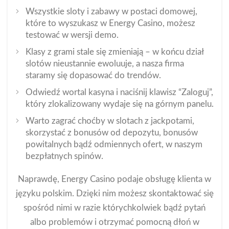
Wszystkie sloty i zabawy w postaci domowej,
które to wyszukasz w Energy Casino, możesz
testować w wersji demo.
Klasy z grami stale się zmieniają – w końcu dział
slotów nieustannie ewoluuje, a nasza firma
staramy się dopasować do trendów.
Odwiedź wortal kasyna i naciśnij klawisz “Zaloguj”,
który zlokalizowany wydaje się na górnym panelu.
Warto zagrać choćby w slotach z jackpotami,
skorzystać z bonusów od depozytu, bonusów
powitalnych bądź odmiennych ofert, w naszym
bezpłatnych spinów.
Naprawdę, Energy Casino podaje obsługę klienta w
języku polskim. Dzięki nim możesz skontaktować się
spośród nimi w razie którychkolwiek bądź pytań
albo problemów i otrzymać pomocną dłoń w