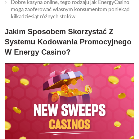
Dobre kasyna online, tego rodzaju jak EnergyCasino,
mogą zaoferować własnym konsumentom poniekąd
kilkadziesiąt różnych stołów.
Jakim Sposobem Skorzystać Z
Systemu Kodowania Promocyjnego
W Energy Casino?