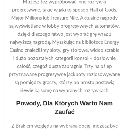
Możesz też wypróbować inne rozrywki
progresywne, takie w jaki to sposób Hall of Gods,
Major Millions lub Treasure Nile. Aktualne nagrody
są wyświetlane w lobby progresywnych automatów,
dzięki dlaczego łatwo jest wybrać grę wraz z
najwyższą nagrodą. Myszkując na bibliotece Energy
Casino znaleźliśmy sloty, gry stołowe, wideo scrable
i dużo pozostałych kategorii konsol – dosłownie
całość, czegoż dusza zapragnie. Trzy na oślep
przyznawane progresywne jackpoty rozlosowywane
są pomiędzy graczy, którzy po prostu postawią
niewielką sumę na wybranych rozrywkach.
Powody, Dla Których Warto Nam
Zaufać
Z Brakiem względu na wybraną opcję, możesz być