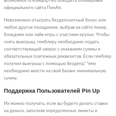
возможность комфортно обходить блокировки
официального сайта ПинАп.
Невозможно отыграть бездепозитный бонус или
любое другое поощрение, выбрав на сайте покер,
блэкджек или лайв-игры с участием крупье. Чтобы
снять выигрыш, гемблеру необходимо подать
соответствующий запрос с указанием суммы и
обязательных платежных реквизитов. Если гемблер
получил выигрыш с помощью бездепа,” “ему
необходимо внести на свой баланс минимальную
сумму.
Поддержка Пользователей Pin Up
Их можно получать, если вы будете делать ставки
на деньги, заполняя определенные лимиты и