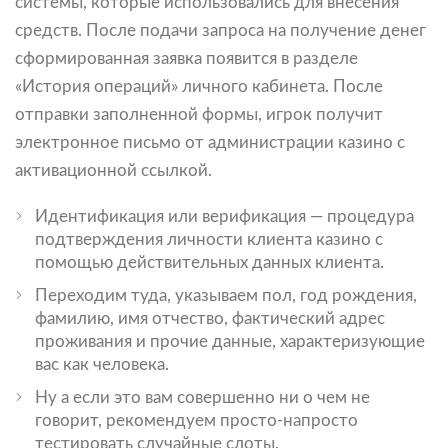
системы, которые использовались для внесения
средств. После подачи запроса на получение денег
сформированная заявка появится в разделе
«История операций» личного кабинета. После
отправки заполненной формы, игрок получит
электронное письмо от администрации казино с
активационной ссылкой.
Идентификация или верификация — процедура
подтверждения личности клиента казино с
помощью действительных данных клиента.
Переходим туда, указываем пол, год рождения,
фамилию, имя отчество, фактический адрес
проживания и прочие данные, характеризующие
вас как человека.
Ну а если это вам совершенно ни о чем не
говорит, рекомендуем просто-напросто
тестировать случайные слоты.