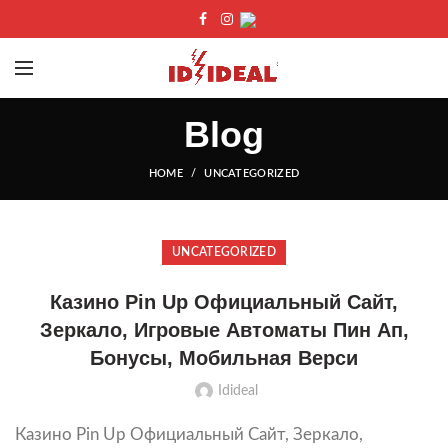
Blog
HOME
UNCATEGORIZED
UNCATEGORIZED
Казино Pin Up Официальный Сайт,
Зеркало, Игровые Автоматы Пин Ап,
Бонусы, Мобильная Верси
Idideal
Казино Pin Up Официальный Сайт, Зеркало,