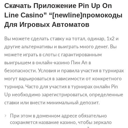
Скачать Приложение Pin Up On
Line Casino” “[newline]промокоды
Для Игровых Автоматов
Вы можете сделать ставку на тотал, одинар, 1х2 и
другие альтернативы и выиграть много денег. Вы
можете играть в слоты с гарантированным
выигрышем в онлайн-казино Пин Ап в
безопасности. Условия и правила участия в турнирах
могут варьироваться в зависимости от конкретного
турнира. Часто для участия в турнирах онлайн Pin
Up необходимо зарегистрироваться, определенные
ставки или внести минимальный депозит.
При этом в доменном адресе обязательно
сохраняется название казино, чтобы зеркало