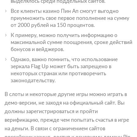
выделялось среди поддельных сайтов.
Все клиенты казино Пин Ап смогут выгодно
приумножить свое первое пополнение на сумму
от 2000 рублей на 150 процентов.
К примеру, можно получить информацию о
максимальной сумме поощрения, сроке действий
бонусов и вейджеров.
Однако, важно помнить, что использование
зеркала Flag Up может быть запрещено в
некоторых странах или противоречить
законодательству.
В слоты и некоторые другие игры можно играть в
демо-версии, не заходя на официальный сайт. Вы
должны зарегистрироваться и пройти
верификацию, прежде чем попытать счастья в игре
на деньги. В связи с ограничением сайтов