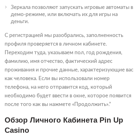
Зеркала позволяют запускать игровые автоматы в
демо-режиме, или включать их для игры на
деньги.
С регистрацией мы разобрались, заполненность
профиля проверяется в личном кабинете.
Переходим туда, указываем пол, год рождения,
фамилию, имя отчество, фактический адрес
проживания и прочие данные, характеризующие вас
как человека. Если вы использовали номер
телефона, на него отправится код, который
необходимо будет ввести в окне, которое появится
после того как вы нажмете «Продолжить».”
Обзор Личного Кабинета Pin Up
Casino