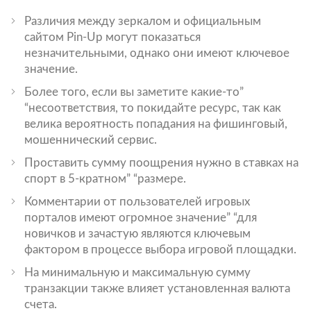
Различия между зеркалом и официальным
сайтом Pin-Up могут показаться
незначительными, однако они имеют ключевое
значение.
Более того, если вы заметите какие-то”
“несоответствия, то покидайте ресурс, так как
велика вероятность попадания на фишинговый,
мошеннический сервис.
Проставить сумму поощрения нужно в ставках на
спорт в 5-кратном” “размере.
Комментарии от пользователей игровых
порталов имеют огромное значение” “для
новичков и зачастую являются ключевым
фактором в процессе выбора игровой площадки.
На минимальную и максимальную сумму
транзакции также влияет установленная валюта
счета.