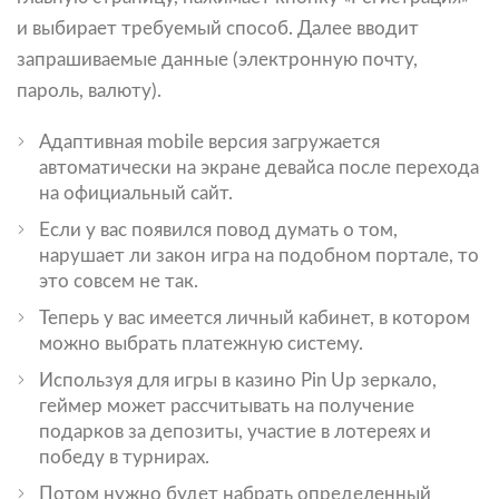
и выбирает требуемый способ. Далее вводит
запрашиваемые данные (электронную почту,
пароль, валюту).
Адаптивная mobile версия загружается
автоматически на экране девайса после перехода
на официальный сайт.
Если у вас появился повод думать о том,
нарушает ли закон игра на подобном портале, то
это совсем не так.
Теперь у вас имеется личный кабинет, в котором
можно выбрать платежную систему.
Используя для игры в казино Pin Up зеркало,
геймер может рассчитывать на получение
подарков за депозиты, участие в лотереях и
победу в турнирах.
Потом нужно будет набрать определенный