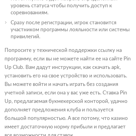
уровень статуса чтобы получить доступ к
соревнованиям.
Сразу после регистрации, игрок становится
участником программы лояльности или системы
привилегий.
Попросите у технической поддержки ссылку на
программу, если вы не можете найти ее на сайте Pin
Up Club. Вам дадут инструкции, как скачать apk,
установить его на свое устройство и использовать.
Вы можете войти и начать играть без создания
учетной записи, если она у вас уже есть. Ставка Pin
Up, предлагаемая букмекерской конторой, удачно
дополняет предложения клуба и пользуется
большой популярностью. А все потому, что казино
имеет достаточную норму прибыли и предлагает
все возможности для ставок.