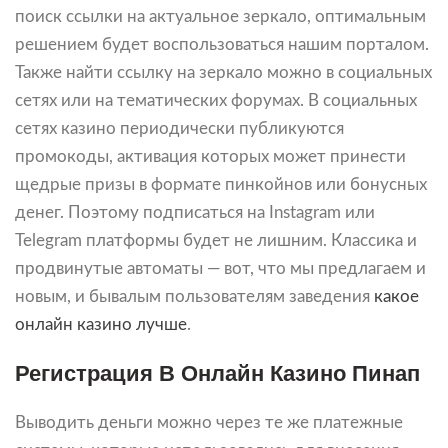
поиск ссылки на актуальное зеркало, оптимальным
решением будет воспользоваться нашим порталом.
Также найти ссылку на зеркало можно в социальных
сетях или на тематических форумах. В социальных
сетях казино периодически публикуются
промокоды, активация которых может принести
щедрые призы в формате пинкойнов или бонусных
денег. Поэтому подписаться на Instagram или
Telegram платформы будет не лишним. Классика и
продвинутые автоматы — вот, что мы предлагаем и
новым, и бывалым пользователям заведения
какое
онлайн казино лучше
.
Регистрация В Онлайн Казино Пинап
Выводить деньги можно через те же платежные