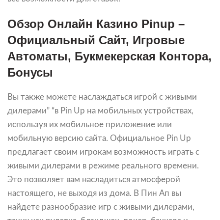
Обзор Онлайн Казино Pinup –
Официальный Сайт, Игровые
Автоматы, Букмекерская Контора,
Бонусы
Вы также можете наслаждаться игрой с живыми
дилерами” “в Pin Up на мобильных устройствах,
используя их мобильное приложение или
мобильную версию сайта. Официальное Pin Up
предлагает своим игрокам возможность играть с
живыми дилерами в режиме реального времени.
Это позволяет вам насладиться атмосферой
настоящего, не выходя из дома. В Пин Ап вы
найдете разнообразие игр с живыми дилерами,