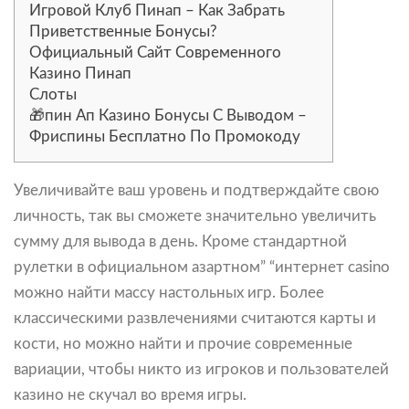
Игровой Клуб Пинап – Как Забрать
Приветственные Бонусы?
Официальный Сайт Современного
Казино Пинап
Слоты
🎁пин Ап Казино Бонусы С Выводом –
Фриспины Бесплатно По Промокоду
Увеличивайте ваш уровень и подтверждайте свою
личность, так вы сможете значительно увеличить
сумму для вывода в день. Кроме стандартной
рулетки в официальном азартном” “интернет casino
можно найти массу настольных игр. Более
классическими развлечениями считаются карты и
кости, но можно найти и прочие современные
вариации, чтобы никто из игроков и пользователей
казино не скучал во время игры.