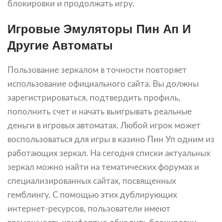
блокировки и продолжать игру.
Игровые Эмуляторы Пин Ап И
Другие Автоматы
Пользование зеркалом в точности повторяет
использование официального сайта. Вы должны
зарегистрироваться, подтвердить профиль,
пополнить счет и начать выигрывать реальные
деньги в игровых автоматах. Любой игрок может
воспользоваться для игры в казино Пин Уп одним из
работающих зеркал. На сегодня списки актуальных
зеркал можно найти на тематических форумах и
специализированных сайтах, посвященных
гемблингу. С помощью этих дублирующих
интернет-ресурсов, пользователи имеют