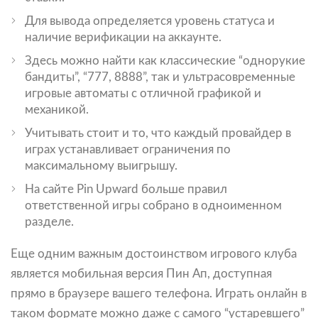
Для вывода определяется уровень статуса и
наличие верификации на аккаунте.
Здесь можно найти как классические “однорукие
бандиты”, “777, 8888”, так и ультрасовременные
игровые автоматы с отличной графикой и
механикой.
Учитывать стоит и то, что каждый провайдер в
играх устанавливает ограничения по
максимальному выигрышу.
На сайте Pin Upward больше правил
ответственной игры собрано в одноименном
разделе.
Еще одним важным достоинством игрового клуба
является мобильная версия Пин Ап, доступная
прямо в браузере вашего телефона. Играть онлайн в
таком формате можно даже с самого “устаревшего”