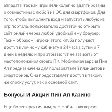
аппарата, так как игры великолепно адаптированы
и совместимы с любой из ОС для смартфонов. Для
того, чтобы выполнить вход и запустить любую из
игр портала, пользователю достаточно открыть
сайт онлайн через любой удобный ему браузер.
Таким образом, игроки этого клуба получают
доступ к личному кабинету в 24 часа в сутки и 7
дней в неделю и при этом могут не зависеть от
местоположения своего ПК. Мобильная версия Пин
Ап предназначена для пользователей планшетов и
смартфонов. Она предоставляет доступ к такому
же списку услуг, как и основной сайт.
Бонусы И Акции Пин Ап Казино
Еще более практичным, чем мобильная версия