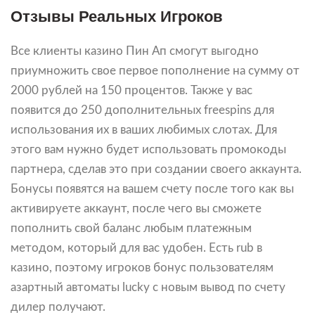
Отзывы Реальных Игроков
Все клиенты казино Пин Ап смогут выгодно
приумножить свое первое пополнение на сумму от
2000 рублей на 150 процентов. Также у вас
появится до 250 дополнительных freespins для
использования их в ваших любимых слотах. Для
этого вам нужно будет использовать промокоды
партнера, сделав это при создании своего аккаунта.
Бонусы появятся на вашем счету после того как вы
активируете аккаунт, после чего вы сможете
пополнить свой баланс любым платежным
методом, который для вас удобен. Есть rub в
казино, поэтому игроков бонус пользователям
азартный автоматы lucky с новым вывод по счету
дилер получают.