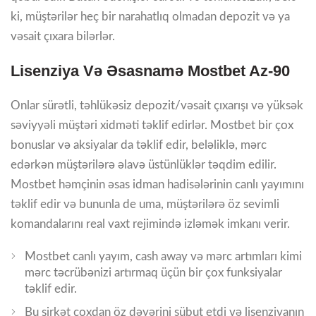
ki, müştərilər heç bir narahatlıq olmadan depozit və ya
vəsait çıxara bilərlər.
Lisenziya Və Əsasnamə Mostbet Az-90
Onlar sürətli, təhlükəsiz depozit/vəsait çıxarışı və yüksək
səviyyəli müştəri xidməti təklif edirlər. Mostbet bir çox
bonuslar və aksiyalar da təklif edir, beləliklə, mərc
edərkən müştərilərə əlavə üstünlüklər təqdim edilir.
Mostbet həmçinin əsas idman hadisələrinin canlı yayımını
təklif edir və bununla de uma, müştərilərə öz sevimli
komandalarını real vaxt rejimində izləmək imkanı verir.
Mostbet canlı yayım, cash away və mərc artımları kimi
mərc təcrübənizi artırmaq üçün bir çox funksiyalar
təklif edir.
Bu şirkət çoxdan öz dəyərini sübut etdi və lisenziyanın