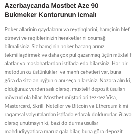
Azerbaycanda Mostbet Aze 90
Bukmeker Kontorunun Icmalı
Poker əllərinin qaydalarını və reytinqlərini, həmçinin blef
etməyi və rəqiblərinizin hərəkətlərini oxumağı
bilməlisiniz. Siz həmçinin poker bacarıqlarınızı
təkmilləşdirmək və daha çox pul qazanmaq üçün müxtəlif
alətlər və məsləhətlərdən istifadə edə bilərsiniz. Hər bir
metodun öz üstünlükləri və mənfi cəhətləri var, buna
görə də sizə ən uyğun olanı seçə bilərsiniz. Nəzərə alın ki,
olduğunuz yerdən asılı olaraq, müxtəlif depozit üsulları
mövcud ola bilər. Mostbet müştəriləri tez-tez Visa,
Mastercard, Skrill, Neteller və Bitcoin və Ethereum kimi
rəqəmsal valyutalardan istifadə edərək doldururlar. Əlavə
olaraq unutmayın ki, bəzi doldurma üsulları
məhdudiyyətlərə məruz qala bilər, buna görə depozit