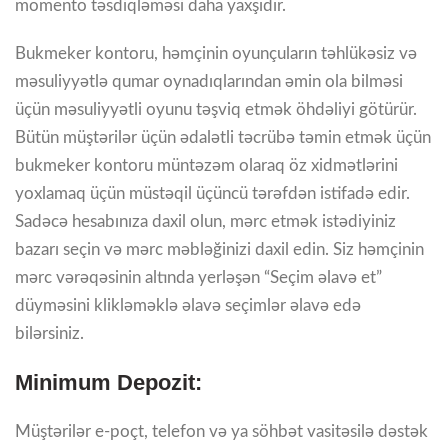
momento təsdiqləməsi daha yaxşıdır.
Bukmeker kontoru, həmçinin oyunçuların təhlükəsiz və
məsuliyyətlə qumar oynadıqlarından əmin ola bilməsi
üçün məsuliyyətli oyunu təşviq etmək öhdəliyi götürür.
Bütün müştərilər üçün ədalətli təcrübə təmin etmək üçün
bukmeker kontoru müntəzəm olaraq öz xidmətlərini
yoxlamaq üçün müstəqil üçüncü tərəfdən istifadə edir.
Sadəcə hesabınıza daxil olun, mərc etmək istədiyiniz
bazarı seçin və mərc məbləğinizi daxil edin. Siz həmçinin
mərc vərəqəsinin altında yerləşən “Seçim əlavə et”
düyməsini klikləməklə əlavə seçimlər əlavə edə
bilərsiniz.
Minimum Depozit:
Müştərilər e-poçt, telefon və ya söhbət vasitəsilə dəstək