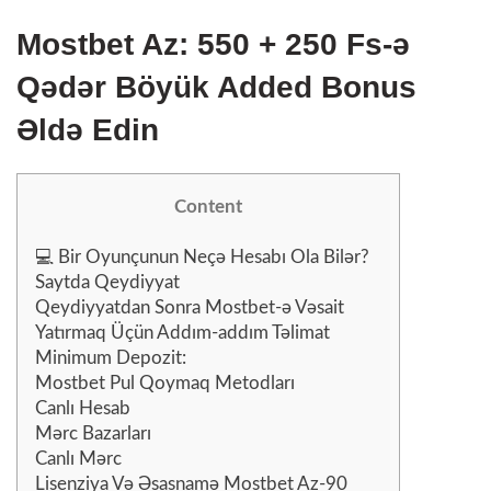
Mostbet Az: 550 + 250 Fs-ə
Qədər Böyük Added Bonus
Əldə Edin
Content
💻 Bir Oyunçunun Neçə Hesabı Ola Bilər?
Saytda Qeydiyyat
Qeydiyyatdan Sonra Mostbet-ə Vəsait
Yatırmaq Üçün Addım-addım Təlimat
Minimum Depozit:
Mostbet Pul Qoymaq Metodları
Canlı Hesab
Mərc Bazarları
Canlı Mərc
Lisenziya Və Əsasnamə Mostbet Az-90