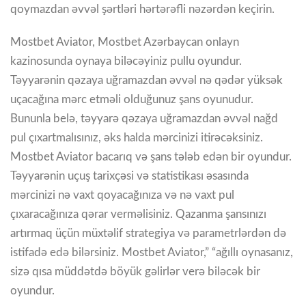
qoymazdan əvvəl şərtləri hərtərəfli nəzərdən keçirin.
Mostbet Aviator, Mostbet Azərbaycan onlayn
kazinosunda oynaya biləcəyiniz pullu oyundur.
Təyyarənin qəzaya uğramazdan əvvəl nə qədər yüksək
uçacağına mərc etməli olduğunuz şans oyunudur.
Bununla belə, təyyarə qəzaya uğramazdan əvvəl nağd
pul çıxartmalısınız, əks halda mərcinizi itirəcəksiniz.
Mostbet Aviator bacarıq və şans tələb edən bir oyundur.
Təyyarənin uçuş tarixçəsi və statistikası əsasında
mərcinizi nə vaxt qoyacağınıza və nə vaxt pul
çıxaracağınıza qərar verməlisiniz. Qazanma şansınızı
artırmaq üçün müxtəlif strategiya və parametrlərdən də
istifadə edə bilərsiniz. Mostbet Aviator,” “ağıllı oynasanız,
sizə qısa müddətdə böyük gəlirlər verə biləcək bir
oyundur.