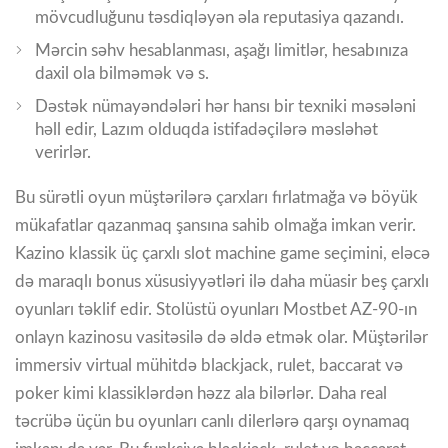
mövcudluğunu təsdiqləyən əla reputasiya qazandı.
Mərcin səhv hesablanması, aşağı limitlər, hesabınıza
daxil ola bilməmək və s.
Dəstək nümayəndələri hər hansı bir texniki məsələni
həll edir, Lazım olduqda istifadəçilərə məsləhət
verirlər.
Bu sürətli oyun müştərilərə çarxları fırlatmağa və böyük
mükafatlar qazanmaq şansına sahib olmağa imkan verir.
Kazino klassik üç çarxlı slot machine game seçimini, eləcə
də maraqlı bonus xüsusiyyətləri ilə daha müasir beş çarxlı
oyunları təklif edir. Stolüstü oyunları Mostbet AZ-90-ın
onlayn kazinosu vasitəsilə də əldə etmək olar. Müştərilər
immersiv virtual mühitdə blackjack, rulet, baccarat və
poker kimi klassiklərdən həzz ala bilərlər. Daha real
təcrübə üçün bu oyunları canlı dilerlərə qarşı oynamaq