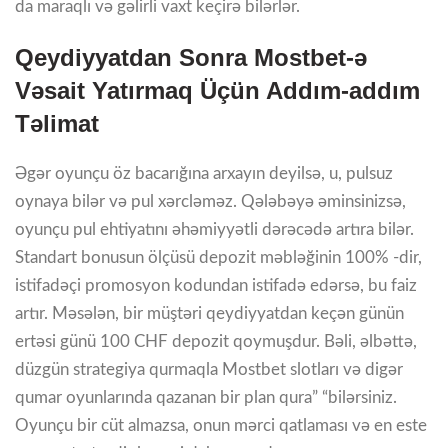
da maraqlı və gəlirli vaxt keçirə bilərlər.
Qeydiyyatdan Sonra Mostbet-ə
Vəsait Yatırmaq Üçün Addım-addım
Təlimat
Əgər oyunçu öz bacarığına arxayın deyilsə, u, pulsuz
oynaya bilər və pul xərcləməz. Qələbəyə əminsinizsə,
oyunçu pul ehtiyatını əhəmiyyətli dərəcədə artıra bilər.
Standart bonusun ölçüsü depozit məbləğinin 100% -dir,
istifadəçi promosyon kodundan istifadə edərsə, bu faiz
artır. Məsələn, bir müştəri qeydiyyatdan keçən günün
ertəsi günü 100 CHF depozit qoymuşdur. Bəli, əlbəttə,
düzgün strategiya qurmaqla Mostbet slotları və digər
qumar oyunlarında qazanan bir plan qura” “bilərsiniz.
Oyunçu bir cüt almazsa, onun mərci qatlaması və en este