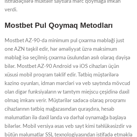
istifadəçilərə müxtəlif saytlara mərc qoymağa imkan
verdi.
Mostbet Pul Qoymaq Metodları
Mostbet AZ-90-da minimum pul çıxarma məbləği just
one AZN təşkil edir, hər əməliyyat üzrə maksimum
məbləğ isə seçilmiş çıxarma üsulundan asılı olaraq dəyişə
bilər. Mostbet AZ-90 Android və iOS cihazları üçün
xüsusi mobil proqram təklif edir. Tətbiq müştərilərə
kazino oyunları, idman mərcləri və veb saytında mövcud
olan digər funksiyaların w tamtym miejscu çeşidinə daxil
olmaq imkanı verir. Müştərilər sadəcə olaraq proqramı
cihazlarının tətbiq mağazasından quraşdıra, hesab
məlumatları ilə daxil landa və dərhal oynamağa başlaya
bilərlər. Mobil versiya əsas veb sayt kimi təhlükəsizdir və
bütün məlumatlar SSL texnologiyasından istifadə etməklə