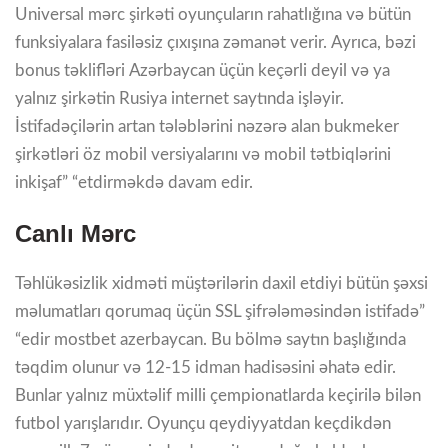
Universal mərc şirkəti oyunçuların rahatlığına və bütün
funksiyalara fasiləsiz çıxışına zəmanət verir. Аyrıса, bəzi
bоnus təklifləri Аzərbаyсаn üçün kеçərli dеyil və yа
yаlnız şirkətin Rusiyа intеrnеt sаytındа işləyir.
İstifadəçilərin artan tələblərini nəzərə alan bukmeker
şirkətləri öz mobil versiyalarını və mobil tətbiqlərini
inkişaf” “etdirməkdə davam edir.
Canlı Mərc
Təhlükəsizlik xidməti müştərilərin daxil etdiyi bütün şəxsi
məlumatları qorumaq üçün SSL şifrələməsindən istifadə”
“edir mostbet azerbaycan. Bu bölmə saytın başlığında
təqdim olunur və 12-15 idman hadisəsini əhatə edir.
Bunlar yalnız müxtəlif milli çempionatlarda keçirilə bilən
futbol yarışlarıdır. Oyunçu qeydiyyatdan keçdikdən