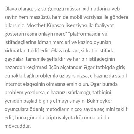
Əlavə olaraq, siz sorğunuzu müştəri xidmətlərinə veb-
saytın həm masaüstü, həm də mobil versiyası ilə göndərə
bilərsiniz. Mostbet Kürasao lisenziyası ilə fəaliyyət
göstərən rəsmi onlayn mərc” “platformasıdır və
istifadəçilərinə idman mərcləri və kazino oyunları
xidmətləri təklif edir. Əlavə olaraq, şirkətin istifadə
qaydaları tamamilə şəffafdır və hər bir istifadəçinin
nəzərdən keçirməsi üçün əlçatandır. Əgər tətbiqdə giriş
etməklə bağlı problemlə üzləşirsinizsə, cihazınızda stabil
internet əlaqəsinin olmasına əmin olun. Əgər burada
problem yoxdursa, cihazınızı sıfırlamağı, tətbiqini
yenidən başladıb giriş etməyi sınayın. Bukmeyker
oyunçulara ödəniş metodlarının çox sayda seçimini təklif
edir, buna görə də kriptovalyuta köçürmələri də
mövcuddur.