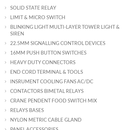
SOLID STATE RELAY
LIMIT & MICRO SWITCH
BLINKING LIGHT MULTI-LAYER TOWER LIGHT &
SIREN
22.5MM SIGNALLING CONTROL DEVICES
16MM PUSH BUTTON SWITCHES
HEAVY DUTY CONNECTORS
END CORD TERMINAL & TOOLS
INSRUMENT COOLING FANS AC/DC
CONTACTORS BIMETAL RELAYS
CRANE PENDENT FOOD SWITCH MIX
RELAYS BASES
NYLON METRIC CABLE GLAND
PANEL ACCESSORIES