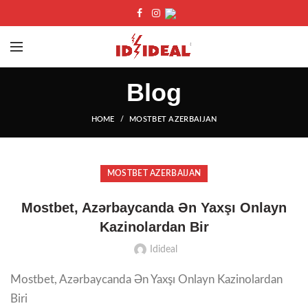
Blog
HOME
MOSTBET AZERBAIJAN
MOSTBET AZERBAIJAN
Mostbet, Azərbaycanda Ən Yaxşı Onlayn
Kazinolardan Bir
Idideal
Mostbet, Azərbaycanda Ən Yaxşı Onlayn Kazinolardan
Biri