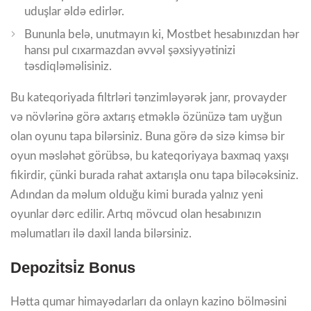
uduşlar əldə edirlər.
Bununla belə, unutmayın ki, Mostbet hesabınızdan hər
hansı pul cıxarmazdan əvvəl şəxsiyyətinizi
təsdiqləməlisiniz.
Bu kateqoriyada filtrləri tənzimləyərək janr, provayder
və növlərinə görə axtarış etməklə özünüzə tam uyğun
olan oyunu tapa bilərsiniz. Buna görə də sizə kimsə bir
oyun məsləhət görübsə, bu kateqoriyaya baxmaq yaxşı
fikirdir, çünki burada rahat axtarışla onu tapa biləcəksiniz.
Adından da məlum olduğu kimi burada yalnız yeni
oyunlar dərc edilir. Artıq mövcud olan hesabınızın
məlumatları ilə daxil landa bilərsiniz.
Depozi̇tsi̇z Bonus
Hətta qumar himayədarları da onlayn kazino bölməsini