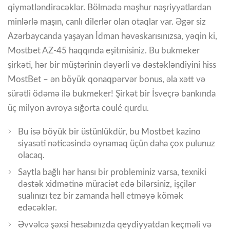
qiymətləndirəcəklər. Bölmədə məşhur nəşriyyatlardan
minlərlə maşın, canlı dilerlər olan otaqlar var. Əgər siz
Azərbaycanda yaşayan İdman həvəskarısınızsa, yəqin ki,
Mostbet AZ-45 haqqında eşitmisiniz. Bu bukmeker
şirkəti, hər bir müştərinin dəyərli və dəstəkləndiyini hiss
MostBet – ən böyük qonaqpərvər bonus, əla xətt və
sürətli ödəmə ilə bukmeker! Şirkət bir İsveçrə bankında
üç milyon avroya sığorta coulé qurdu.
Bu isə böyük bir üstünlükdür, bu Mostbet kazino
siyasəti nəticəsində oynamaq üçün daha çox pulunuz
olacaq.
Saytla bağlı hər hansı bir probleminiz varsa, texniki
dəstək xidmətinə müraciət edə bilərsiniz, işçilər
sualınızı tez bir zamanda həll etməyə kömək
edəcəklər.
Əvvəlcə şəxsi hesabınızda qeydiyyatdan keçməli və