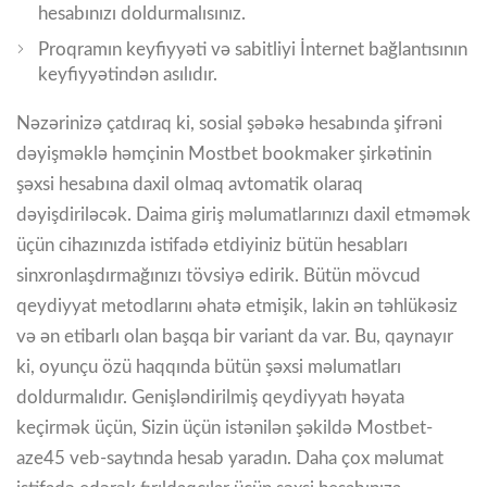
hesabınızı doldurmalısınız.
Proqramın keyfiyyəti və sabitliyi İnternet bağlantısının
keyfiyyətindən asılıdır.
Nəzərinizə çatdıraq ki, sosial şəbəkə hesabında şifrəni
dəyişməklə həmçinin Mostbet bookmaker şirkətinin
şəxsi hesabına daxil olmaq avtomatik olaraq
dəyişdiriləcək. Daima giriş məlumatlarınızı daxil etməmək
üçün cihazınızda istifadə etdiyiniz bütün hesabları
sinxronlaşdırmağınızı tövsiyə edirik. Bütün mövcud
qeydiyyat metodlarını əhatə etmişik, lakin ən təhlükəsiz
və ən etibarlı olan başqa bir variant da var. Bu, qaynayır
ki, oyunçu özü haqqında bütün şəxsi məlumatları
doldurmalıdır. Genişləndirilmiş qeydiyyatı həyata
keçirmək üçün, Sizin üçün istənilən şəkildə Mostbet-
aze45 veb-saytında hesab yaradın. Daha çox məlumat