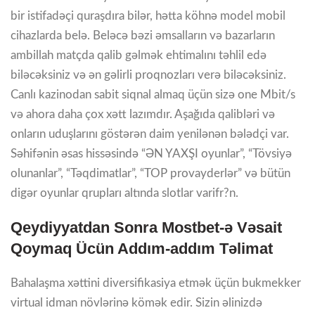
bir istifadəçi quraşdıra bilər, hətta köhnə model mobil
cihazlarda belə. Beləcə bəzi əmsalların və bazarların
ambillah matçda qalib gəlmək ehtimalını təhlil edə
biləcəksiniz və ən gəlirli proqnozları verə biləcəksiniz.
Canlı kazinodan sabit siqnal almaq üçün sizə one Mbit/s
və ahora daha çox xətt lazımdır. Aşağıda qalibləri və
onların uduşlarını göstərən daim yenilənən bələdçi var.
Səhifənin əsas hissəsində “ƏN YAXŞI oyunlar”, “Tövsiyə
olunanlar”, “Təqdimatlar”, “TOP provayderlər” və bütün
digər oyunlar qrupları altında slotlar varifr?n.
Qeydiyyatdan Sonra Mostbet-ə Vəsait
Qoymaq Ücün Addım-addım Təlimat
Bahalaşma xəttini diversifikasiya etmək üçün bukmekker
virtual idman növlərinə kömək edir. Sizin əlinizdə