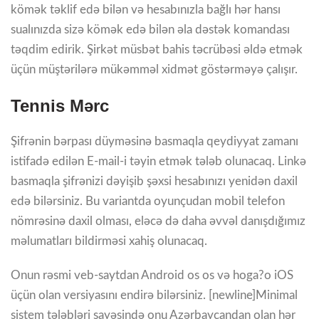
kömək təklif edə bilən və hesabınızla bağlı hər hansı
sualınızda sizə kömək edə bilən əla dəstək komandası
təqdim edirik. Şirkət müsbət bahis təcrübəsi əldə etmək
üçün müştərilərə mükəmməl xidmət göstərməyə çalışır.
Tennis Mərc
Şifrənin bərpası düyməsinə basmaqla qeydiyyat zamanı
istifadə edilən E-mail-i təyin etmək tələb olunacaq. Linkə
basmaqla şifrənizi dəyişib şəxsi hesabınızı yenidən daxil
edə bilərsiniz. Bu variantda oyunçudan mobil telefon
nömrəsinə daxil olması, eləcə də daha əvvəl danışdığımız
məlumatları bildirməsi xahiş olunacaq.
Onun rəsmi veb-saytdan Android os os və hoga?o iOS
üçün olan versiyasını endirə bilərsiniz. [newline]Minimal
sistem tələbləri sayəsində onu Azərbaycandan olan hər