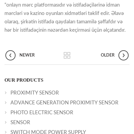
“onlayn mərc platformasıdır və istifadəçilərinə idman
mərcləri və kazino oyunları xidmətləri təklif edir. Əlavə
olaraq, şirkətin istifadə qaydaları tamamilə şəffafdır və
hər bir istifadəçinin nəzərdən keçirməsi üçün əlçatandır.
NEWER
OLDER
OUR PRODUCTS
PROXIMITY SENSOR
ADVANCE GENERATION PROXIMITY SENSOR
PHOTO ELECTRIC SENSOR
SENSOR
SWITCH MODE POWER SUPPLY