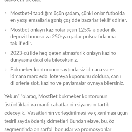
Mostbet-i tapdığım üçün şadam, çünki onlar futbolda
ən yaxşı əmsallarla geniş çeşiddə bazarlar təklif edirlər.
Mostbet onlayn kazinolar üçün 125%-ə qədər ilk
depozit bonusu və 250-yə qədər pulsuz fırlanma
təklif edir.
2023-cü ildə həqiqətən atmasferik onlayn kazino
dünyasına daxil ola biləcəksiniz.
Bukmeker kontorunun saytında siz idmana və e-
idmana mərc edə, lotereya kuponunu doldura, canlı
dilerlərlə slot, kazino və paylamalar oynaya bilərsiniz.
Yekun” “olaraq, MostBet bukmeker kontorunun
üstünlükləri və mənfi cəhətlərinin siyahısını tərtib
edəcəyik.. Vəsaitlərinin yerləşdirilməsi və çıxarılması üçün
təsirli sayda ödəniş xidmətləri Bundan əlavə, bu, öz
seqmentində ən sərfəli bonuslar və promosyonlar