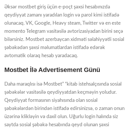
Əksər mostbet giriş üçün e-poçt şəxsi hesabınızda
qeydiyyat zamanı yaradılan login və parol kimi istifadə
olunacaq. VK, Google, Heavy steam, Twitter və en este
momento Telegram vasitəsilə avtorizasiyadan birini seçə
bilərsiniz. Mostbet azerbaycan xidməti səlahiyyətli sosial
şəbəkədən şəxsi məlumatlardan istifadə edərək
avtomatik olaraq hesab yaradacaq.
Mostbet İlə Advertisement Günü
Daha maraqlısı isə Mostbet” “kitab istehsalçısında sosial
şəbəkələr vasitəsilə qeydiyyatdan keçməyin yoludur.
Qeydiyyat formasının siyahısında olan sosial
şəbəkələrdən birindən istifadə edirsinizsə, o zaman onun
üzərinə klikləyin və daxil olun. Uğurlu login halında siz
saytda sosial şəbəkə hesabında qeyd olunan şəxsi