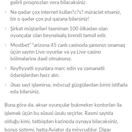
gəlirli proqnozları verə biləcəksiniz.
Nə qədər çox internet kullan?c?s? müraciət etsəniz,
bir o qədər çox pul qazana bilərsiniz!
Şirkət müştəriləri təxminən 100 ölkədən olan
oyunçular olan beynəlxalq brendi təmsil edir.
Mostbet” “arizona 45 canlı casinoda şansınızı sınamaq
üçün saytın Live-oyunlar və ya Live-casino
bölmələrinə daxil olmalısınız.
Keyfiyyətli oyunlara mərc edin və zəmanətli
ödənişlərdən həzz alın.
Əsas sayt işləmirsə, mövcud güzgülərdən birini istifadə
edə bilərsiniz.
Buna görə də, əksər oyunçular bukmeker kontorları ilə
işləmək üçün bu xüsusi üsulu seçirlər. Rəsmi saytda
olduğu kimi, tətbiqdən kazinoda oynaya biləcəksiniz,
bonus sistemi, hətta Aviator da mövcuddur. Digər