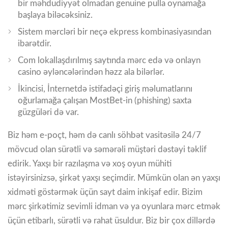
bir məhdudiyyət olmadan genuine pulla oynamağa
başlaya biləcəksiniz.
Sistem mərcləri bir neçə ekpress kombinasiyasından
ibarətdir.
Com lokallaşdırılmış saytında mərc edə və onlayn
casino əyləncələrindən həzz ala bilərlər.
İkincisi, İnternetdə istifadəçi giriş məlumatlarını
oğurlamağa çalışan MostBet-in (phishing) saxta
güzgüləri də var.
Biz həm e-poçt, həm də canlı söhbət vasitəsilə 24/7
mövcud olan sürətli və səmərəli müştəri dəstəyi təklif
edirik. Yaxşı bir razılaşma və xoş oyun mühiti
istəyirsinizsə, şirkət yaxşı seçimdir. Mümkün olan ən yaxşı
xidməti göstərmək üçün sayt daim inkişaf edir. Bizim
mərc şirkətimiz sevimli idman və ya oyunlara mərc etmək
üçün etibarlı, sürətli və rahat üsuldur. Biz bir çox dillərdə