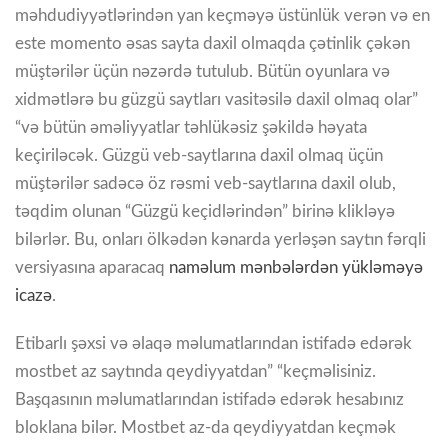
məhdudiyyətlərindən yan keçməyə üstünlük verən və en
este momento əsas sayta daxil olmaqda çətinlik çəkən
müştərilər üçün nəzərdə tutulub. Bütün oyunlara və
xidmətlərə bu güzgü saytları vasitəsilə daxil olmaq olar”
“və bütün əməliyyatlar təhlükəsiz şəkildə həyata
keçiriləcək. Güzgü veb-saytlarına daxil olmaq üçün
müştərilər sadəcə öz rəsmi veb-saytlarına daxil olub,
təqdim olunan “Güzgü keçidlərindən” birinə klikləyə
bilərlər. Bu, onları ölkədən kənarda yerləşən saytın fərqli
versiyasına aparacaq
naməlum mənbələrdən yükləməyə
icazə
.
Etibarlı şəxsi və əlaqə məlumatlarından istifadə edərək
mostbet az saytında qeydiyyatdan” “keçməlisiniz.
Başqasının məlumatlarından istifadə edərək hesabınız
bloklana bilər. Mostbet az-da qeydiyyatdan keçmək