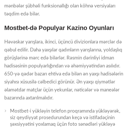
mənbələr şübhəli funksionallığı olan köhnə versiyaları
təqdim edə bilər.
Mostbet-də Populyar Kazino Oyunları
Həvəskar yarışlara, ikinci, üçüncü divizionlara mərclər də
qəbul edilir. Daha yaxşılar qadınların yarışlarına, yoldaşlıq
görüşlərinə mərc edə bilərlər. Rəsmin dərinliyi idman
hadisəsinin populyarlığından və əhəmiyyətindən asılıdır.
650-yə qədər bazarı ehtiva edə bilən ən yaxşı hadisələrin
siyahısı xüsusilə cəlbedici görünür. Ən yaxşı qiymətlər
əlamətdar matçlar üçün yekunlar, nəticələr və maneələr
bazarında axtarılmalıdır.
Mostbet-i yükləyin telefon proqramında yükləyərək,
siz qeydiyyat prosedurundan keçə və istifadəçinin
şəxsiyyətini yoxlamaq üçün foto sənədləri yükləyə