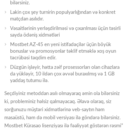
bilərsiniz.
Lakin çox şey turnirin populyarlığından və konkret
matçdan asılıdır.
Vəsaitlərinin yerləşdirilməsi və çıxarılması üçün təsirli
sayda ödəniş xidmətləri
Mostbet AZ-45 en yeni istifadəçilər üçün böyük
bonuslar və promosyonlar təklif etməklə xoş oyun
təcrübəsi təqdim edir.
Düzgün işləyir, hətta zəif prosessorları olan cihazlara
da yükləyir, 10 ildən çox əvvəl buraxılmış və 1 GB
yaddaş tutumu ilə.
Seçdiyiniz metoddan asılı olmayaraq əmin ola bilərsiniz
ki, probleminiz həlsiz qalmayacaq. Əlavə olaraq, siz
sorğunuzu müştəri xidmətlərinə veb-saytın həm
masaüstü, həm də mobil versiyası ilə göndərə bilərsiniz.
Mostbet Kürasao lisenziyası ilə fəaliyyət göstərən rəsmi”