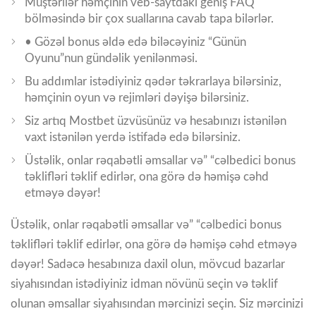
Müştərilər həmçinin veb-saytdakı geniş FAQ
bölməsində bir çox suallarına cavab tapa bilərlər.
• Gözəl bonus əldə edə biləcəyiniz “Günün
Oyunu”nun gündəlik yenilənməsi.
Bu addımlar istədiyiniz qədər təkrarlaya bilərsiniz,
həmçinin oyun və rejimləri dəyişə bilərsiniz.
Siz artıq Mostbet üzvüsünüz və hesabınızı istənilən
vaxt istənilən yerdə istifadə edə bilərsiniz.
Üstəlik, onlar rəqabətli əmsallar və” “cəlbedici bonus
təklifləri təklif edirlər, ona görə də həmişə cəhd
etməyə dəyər!
Üstəlik, onlar rəqabətli əmsallar və” “cəlbedici bonus
təklifləri təklif edirlər, ona görə də həmişə cəhd etməyə
dəyər! Sadəcə hesabınıza daxil olun, mövcud bazarlar
siyahısından istədiyiniz idman növünü seçin və təklif
olunan əmsallar siyahısından mərcinizi seçin. Siz mərcinizi