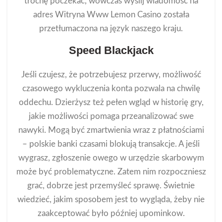
trochę poczekać, wówczas wyślij wiadomość na
adres Witryna Www Lemon Casino została
przetłumaczona na język naszego kraju.
Speed Blackjack
Jeśli czujesz, że potrzebujesz przerwy, możliwość
czasowego wykluczenia konta pozwala na chwilę
oddechu. Dzierżysz też pełen wgląd w historię gry,
jakie możliwości pomaga przeanalizować swe
nawyki. Mogą być zmartwienia wraz z płatnościami
– polskie banki czasami blokują transakcje. A jeśli
wygrasz, zgłoszenie owego w urzędzie skarbowym
może być problematyczne. Zatem nim rozpoczniesz
grać, dobrze jest przemyśleć sprawę. Świetnie
wiedzieć, jakim sposobem jest to wygląda, żeby nie
zaakceptować było później upominkow.