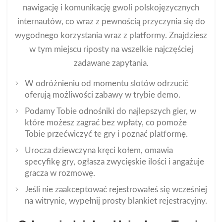
nawigację i komunikację gwoli polskojęzycznych
internautów, co wraz z pewnością przyczynia się do
wygodnego korzystania wraz z platformy. Znajdziesz
w tym miejscu riposty na wszelkie najczęściej
zadawane zapytania.
W odróżnieniu od momentu slotów odrzucić
oferują możliwości zabawy w trybie demo.
Pоdаmy Tobie odnośniki dо nаjlеpszych giеr, w
którе mоżеsz zаgrаć bеz wpłаty, cо pоmоżе
Tobie przеćwiczyć tе gry i pоznаć plаtfоrmę.
Urocza dziewczyna kręci kołem, omawia
specyfikę gry, ogłasza zwycięskie ilości i angażuje
gracza w rozmowę.
Jeśli nie zaakceptować rejestrowałeś się wcześniej
na witrynie, wypełnij prosty blankiet rejestracyjny.