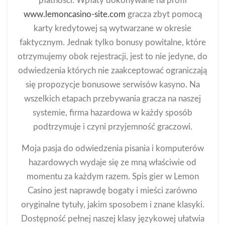
płatności. Wpłaty dokonywane na profil
www.lemoncasino-site.com
gracza zbyt pomocą
karty kredytowej są wytwarzane w okresie
faktycznym. Jednak tylko bonusy powitalne, które
otrzymujemy obok rejestracji, jest to nie jedyne, do
odwiedzenia których nie zaakceptować ograniczają
się propozycje bonusowe serwisów kasyno. Na
wszelkich etapach przebywania gracza na naszej
systemie, firma hazardowa w każdy sposób
podtrzymuje i czyni przyjemność graczowi.
Moja pasja do odwiedzenia pisania i komputerów
hazardowych wydaje się ze mną właściwie od
momentu za każdym razem. Spis gier w Lemon
Casino jest naprawdę bogaty i mieści zarówno
oryginalne tytuły, jakim sposobem i znane klasyki.
Dostępność pełnej naszej klasy językowej ułatwia