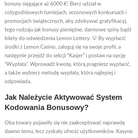
bonusy sięgające aż 6000 €! Bierz udział w
cotygodniowych turniejach, sezonowych konkursach i
promocjach świątecznych, aby zdobywać gratyfikacyj,
tego rodzaju jak bonusy pieniężne, darmowe spiny bądź
bilety do odwiedzenia Lemon Lottery. 💡 By wypłacić
środki z Lemon Casino, zaloguj się na swoje profil, a
następnie przejdź do sekcji “Kasjer” i postaw na opcję
“Wypłata”. Wprowadź kwotę, którą pragniesz wypłacić,
a także wybierz metodę wypłaty, która najlepiej i
odpowiada.
Jak Należycie Aktywować System
Kodowania Bonusowy?
Oba towary pojawiły się nie zaakceptować naprawdę
dawno temu, lecz zyskały ufność użytkowników. Kasyno