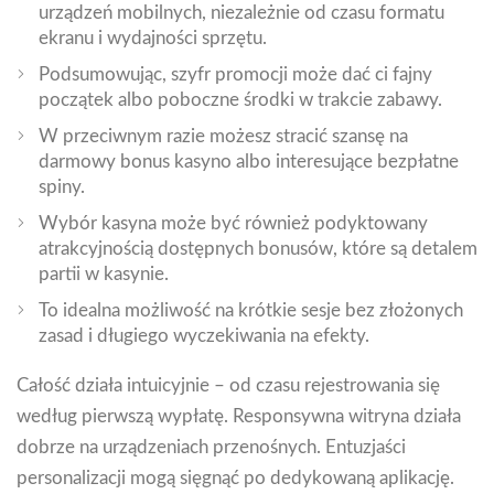
urządzeń mobilnych, niezależnie od czasu formatu
ekranu i wydajności sprzętu.
Podsumowując, szyfr promocji może dać ci fajny
początek albo poboczne środki w trakcie zabawy.
W przeciwnym razie możesz stracić szansę na
darmowy bonus kasyno albo interesujące bezpłatne
spiny.
Wybór kasyna może być również podyktowany
atrakcyjnością dostępnych bonusów, które są detalem
partii w kasynie.
To idealna możliwość na krótkie sesje bez złożonych
zasad i długiego wyczekiwania na efekty.
Całość działa intuicyjnie – od czasu rejestrowania się
według pierwszą wypłatę. Responsywna witryna działa
dobrze na urządzeniach przenośnych. Entuzjaści
personalizacji mogą sięgnąć po dedykowaną aplikację.