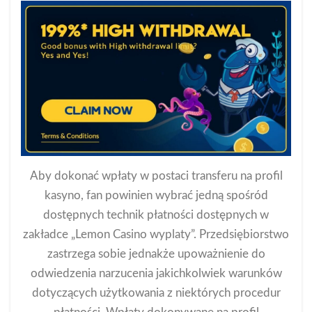
Aby dokonać wpłaty w postaci transferu na profil
kasyno, fan powinien wybrać jedną spośród
dostępnych technik płatności dostępnych w
zakładce „Lemon Casino wyplaty”. Przedsiębiorstwo
zastrzega sobie jednakże upoważnienie do
odwiedzenia narzucenia jakichkolwiek warunków
dotyczących użytkowania z niektórych procedur