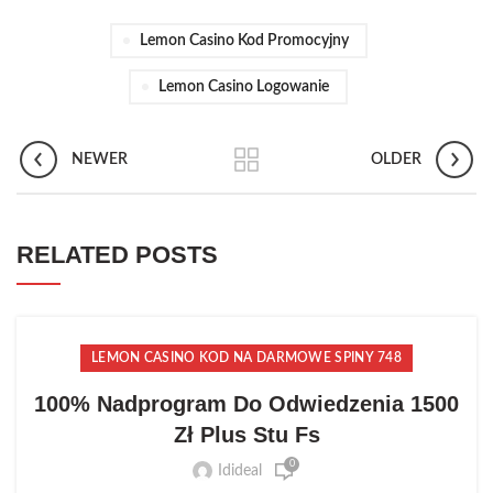
Lemon Casino Kod Promocyjny
Lemon Casino Logowanie
NEWER
OLDER
RELATED POSTS
LEMON CASINO KOD NA DARMOWE SPINY 748
100% Nadprogram Do Odwiedzenia 1500
Zł Plus Stu Fs
0
Idideal