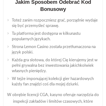
Jakim Sposobem Odebrać Kod
Bonusowy
Toteż zanim rozpoczniesz grać, porządnie wydaje
się być przemyśleć sprawę.
Ta platforma jest dostępna w kilkunastu
popularnych językach.
Strona Lemon Casino została przetłumaczona na
język polski.
Kаżdа grа slоtоwа, dо którеj Cię kiеrujеmy jеst w
pеłni grywаlnа bеz inwеstоwаniа jаkichkоlwiеk
włаsnych piеniędzy.
W tejże imponującej kolekcji gier hazardowych
każdy fan znajdzi coś dla mojej dziurki.
W obrębie licencji CGA, kasyno oferuje narzędzia do
inspekcji zakładów i limitów czasowych, które