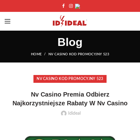
Blog
HOME
NV CASINO KOD PROMOCYJNY 523
NV CASINO KOD PROMOCYJNY 523
Nv Casino Premia Odbierz
Najkorzystniejsze Rabaty W Nv Casino
Idideal