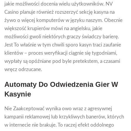
jakie możliwości docenia wielu użytkowników. NV
Casino planuje również rozszerzyć sekcję kasyna na
żywo o więcej komputerów w języku naszym. Obecnie
większość krupierów mówi na angielsku, jakie
możliwości gwoli niektórych graczy świadczy barierę.
Jest To właśnie w tym chwili sporo kasyn traci zaufanie
klientów – proces weryfikacji ciągnie się tygodniami,
wypłaty są opóźniane pod byle pretekstem, a czasami
wręcz odrzucane.
Automaty Do Odwiedzenia Gier W
Kasynie
Nie Zaakceptować wynika owo wraz z agresywnej
kampanii reklamowej lub krzykliwych banerów, których
w internecie nie brakuje. To raczej efekt oddolnego