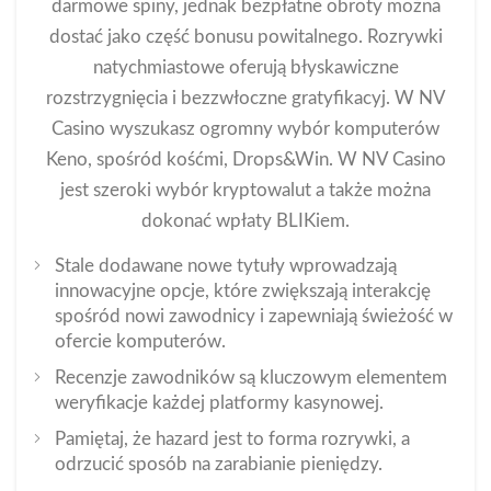
darmowe spiny, jednak bezpłatne obroty można
dostać jako część bonusu powitalnego. Rozrywki
natychmiastowe oferują błyskawiczne
rozstrzygnięcia i bezzwłoczne gratyfikacyj. W NV
Casino wyszukasz ogromny wybór komputerów
Keno, spośród kośćmi, Drops&Win. W NV Casino
jest szeroki wybór kryptowalut a także można
dokonać wpłaty BLIKiem.
Stale dodawane nowe tytuły wprowadzają
innowacyjne opcje, które zwiększają interakcję
spośród nowi zawodnicy i zapewniają świeżość w
ofercie komputerów.
Recenzje zawodników są kluczowym elementem
weryfikacje każdej platformy kasynowej.
Pamiętaj, że hazard jest to forma rozrywki, a
odrzucić sposób na zarabianie pieniędzy.