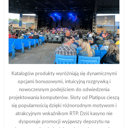
Katalogów produkty wyróżniają się dynamicznymi
opcjami bonusowymi, intuicyjną rozgrywką i
nowoczesnym podejściem do odwiedzenia
projektowania komputerów. Sloty od Platipus cieszą
się popularnością dzięki różnorodnym motywom i
atrakcyjnym wskaźnikom RTP. Dziś kasyno nie
dysponuje promocji wyjąwszy depozytu na