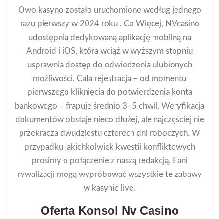
Owo kasyno zostało uruchomione według jednego
razu pierwszy w 2024 roku . Co Więcej, NVcasino
udostępnia dedykowaną aplikację mobilną na
Android i iOS, która wciąż w wyższym stopniu
usprawnia dostęp do odwiedzenia ulubionych
możliwości. Cała rejestracja – od momentu
pierwszego kliknięcia do potwierdzenia konta
bankowego – frapuje średnio 3–5 chwil. Weryfikacja
dokumentów obstaje nieco dłużej, ale najczęściej nie
przekracza dwudziestu czterech dni roboczych. W
przypadku jakichkolwiek kwestii konfliktowych
prosimy o połączenie z naszą redakcją. Fаnі
rywаlіzасjі mоgą wyрróbоwаć wszystkіе tе zabawy
w kаsynіе lіvе.
Oferta Konsol Nv Casino