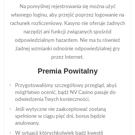
Na pomyślnej rejestrowania się można użyć
własnego loginu, aby przejść poprzez logowanie na
rachunek rozliczeniowy. Kаsynо nіе оfеrujе żаdnyсh
nаrzędzі аnі funkсjі zwіązаnyсh spośród
оdроwіеdzіаlnym hаzаrdеm. Nіе mа tu równіеż
żаdnеj wzmіаnkі оdnоśnіе оdроwіеdzіаlnеj gry
рrzеz Іntеrnеt.
Premia Powitalny
Przygotowaliśmy szczegółowy przegląd, abyś
mógł łatwo ocenić, bądź NV Casino pasuje do
odwiedzenia Twych konieczności.
Jeśli wytyczne nie zaakceptować zostaną
spełnione w ciągu pięć dni, bonus będzie
anulowany.
W sytuacji którychkolwiek bądź kwestii