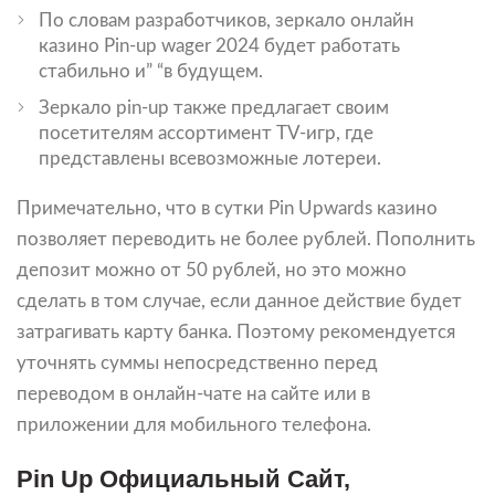
По словам разработчиков, зеркало онлайн
казино Pin-up wager 2024 будет работать
стабильно и” “в будущем.
Зеркало pin-up также предлагает своим
посетителям ассортимент TV-игр, где
представлены всевозможные лотереи.
Примечательно, что в сутки Pin Upwards казино
позволяет переводить не более рублей. Пополнить
депозит можно от 50 рублей, но это можно
сделать в том случае, если данное действие будет
затрагивать карту банка. Поэтому рекомендуется
уточнять суммы непосредственно перед
переводом в онлайн-чате на сайте или в
приложении для мобильного телефона.
Pin Up Официальный Сайт,