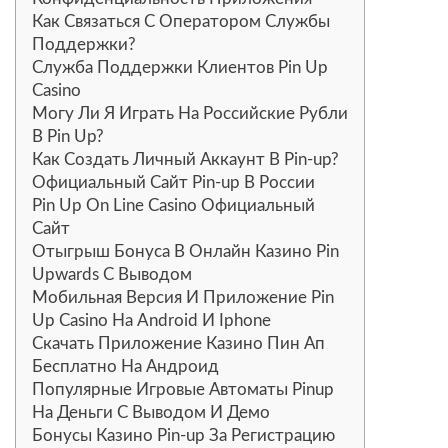
Как Связаться С Оператором Службы
Поддержки?
Служба Поддержки Клиентов Pin Up
Casino
Могу Ли Я Играть На Российские Рубли
В Pin Up?
Как Создать Личный Аккаунт В Pin-up?
Официальный Сайт Pin-up В России
Pin Up On Line Casino Официальный
Сайт
Отыгрыш Бонуса В Онлайн Казино Pin
Upwards С Выводом
Мобильная Версия И Приложение Pin
Up Casino На Android И Iphone
Скачать Приложение Казино Пин Ап
Бесплатно На Андроид
Популярные Игровые Автоматы Pinup
На Деньги С Выводом И Демо
Бонусы Казино Pin-up За Регистрацию