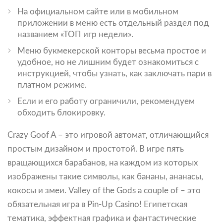
На официальном сайте или в мобильном
приложении в меню есть отдельный раздел под
названием «ТОП игр недели».
Меню букмекерской конторы весьма простое и
удобное, но не лишним будет ознакомиться с
инструкцией, чтобы узнать, как заключать пари в
платном режиме.
Если и его работу ограничили, рекомендуем
обходить блокировку.
Crazy Goof A – это игровой автомат, отличающийся
простым дизайном и простотой. В игре пять
вращающихся барабанов, на каждом из которых
изображены такие символы, как бананы, ананасы,
кокосы и змеи. Valley of the Gods a couple of – это
обязательная игра в Pin-Up Casino! Египетская
тематика, эффектная графика и фантастические