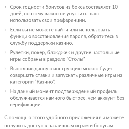
Срок годности бонусов из бокса составляет 10
дней, поэтому важно не упустить шанс
использовать свои преференции.
Если вы не можете найти или использовать
функцию восстановления пароля, обратитесь в
службу поддержки казино.
Рулетки, покер, блэкджек и другие настольные
игры собраны в разделе “Столы”.
Выполнив данную инструкцию можно будет
совершать ставки и запускать различные игры из
категории “Казино”.
На данный момент подтвержденный профиль
обслуживается намного быстрее, чем аккаунт без
верификации.
С помощью этого удобного приложения вы можете
получить доступ к различным играм и бонусам