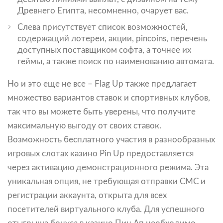
Древнего Египта, несомненно, очарует вас.
Слева присутствует список возможностей,
содержащий лотереи, акции, pincoins, перечень
доступных поставщиком софта, а точнее их
геймы, а также поиск по наименованию автомата.
Но и это еще не все – Flag Up также предлагает
множество вариантов ставок и спортивных клубов,
так что вы можете быть уверены, что получите
максимальную выгоду от своих ставок.
Возможность бесплатного участия в разнообразных
игровых слотах казино Pin Up предоставляется
через активацию демонстрационного режима. Эта
уникальная опция, не требующая отправки СМС и
регистрации аккаунта, открыта для всех
посетителей виртуального клуба. Для успешного