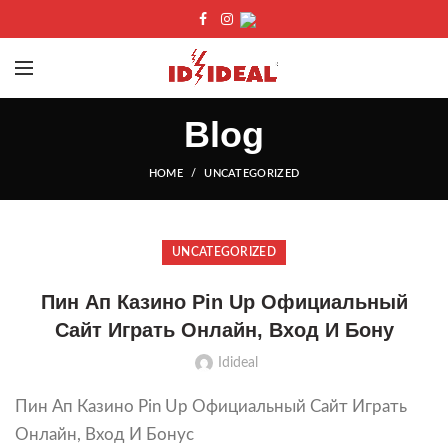
Blog
HOME
UNCATEGORIZED
UNCATEGORIZED
Пин Ап Казино Pin Up Официальный
Сайт️ Играть Онлайн, Вход И Бону
Idideal
Пин Ап Казино Pin Up Официальный Сайт️ Играть
Онлайн, Вход И Бонус