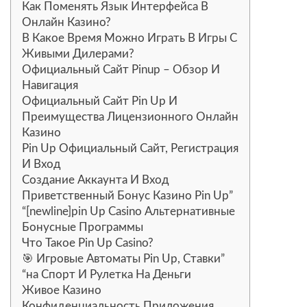
Как Поменять Язык Интерфейса В
Онлайн Казино?
В Какое Время Можно Играть В Игры С
Живыми Дилерами?
Официальный Сайт Pinup – Обзор И
Навигация
Официальный Сайт Pin Up И
Преимущества Лицензионного Онлайн
Казино
Pin Up Официальный Сайт, Регистрация
И Вход
Создание Аккаунта И Вход
Приветственный Бонус Казино Pin Up”
“[newline]pin Up Casino Альтернативные
Бонусные Программы
Что Такое Pin Up Casino?
🎯 Игровые Автоматы Pin Up, Ставки”
“на Спорт И Рулетка На Деньги
Живое Казино
Конфиденциальность Приложения