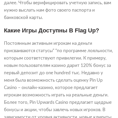
далее. Чтобы верифицировать учетную запись, вам
нужно выслать нам фото своего паспорта и
банковской карты.
Какие Игры Доступны В Flag Up?
Постоянным активным игрокам на деньги
присваиваются статусы” “по программе лояльности,
которым соответствуют привилегии. К примеру,
новым пользователям казино дарит 120% бонус за
первый депозит до one hundred тыс. Недавно у
меня была возможность сделать оценку Pin Up
Casino – онлайн-казино, которое предлагает
игрокам возможность играть на реальные деньги.
Более того, Pin Upwards Casino предлагает щедрые
бонусы и акции, чтобы завлечь новых игроков. В
зависимости от уровня активности, новые клиенты