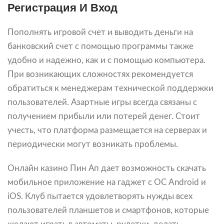
Регистрация И Вход
Пополнять игровой счет и выводить деньги на
банковский счет с помощью программы также
удобно и надежно, как и с помощью компьютера.
При возникающих сложностях рекомендуется
обратиться к менеджерам технической поддержки
пользователей. Азартные игры всегда связаны с
получением прибыли или потерей денег. Стоит
учесть, что платформа размещается на серверах и
периодически могут возникать проблемы.
Онлайн казино Пин Ап дает возможность скачать
мобильное приложение на гаджет с ОС Android и
iOS. Клуб пытается удовлетворять нужды всех
пользователей планшетов и смартфонов, которые