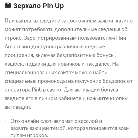
🍔 Зеркало Pin Up
При выплатах следите за состоянием заявки, казино
может потребовать дополнительные сведенья об
игроке. Зарегистрированным пользователям Пин
Ап онлайн доступны различные щедрые
поощрения, включая бездепозитные бонусы,
кэшбек, подарки для новичков и так далее. На
специализированных сайтах можно найти
специальные промокоды на получение бездепов от
оператора PinUp casino. Для активации бонуса
введите его в личном кабинете и нажмите кнопку
активации.
Это онлайн слот-автомат с веселой и
захватывающей темой, которая понравится всем
типам игроков.