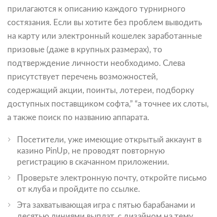
прилагаются к описанию каждого турнирного
состязания. Если вы хотите без проблем выводить
на карту или электронный кошелек заработанные
призовые (даже в крупных размерах), то
подтверждение личности необходимо. Слева
присутствует перечень возможностей,
содержащий акции, поинты, лотереи, подборку
доступных поставщиком софта,” “а точнее их слоты,
а также поиск по названию аппарата.
Посетители, уже имеющие открытый аккаунт в
казино PinUp, не проводят повторную
регистрацию в скачанном приложении.
Проверьте электронную почту, откройте письмо
от клуба и пройдите по ссылке.
Эта захватывающая игра с пятью барабанами и
десятью линиями выплат, с дизайном на тему