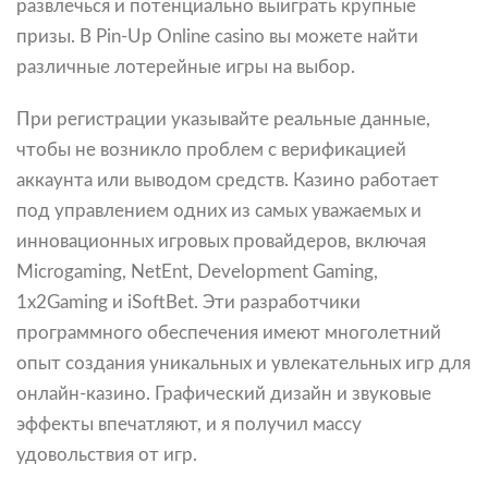
развлечься и потенциально выиграть крупные
призы. В Pin-Up Online casino вы можете найти
различные лотерейные игры на выбор.
При регистрации указывайте реальные данные,
чтобы не возникло проблем с верификацией
аккаунта или выводом средств. Казино работает
под управлением одних из самых уважаемых и
инновационных игровых провайдеров, включая
Microgaming, NetEnt, Development Gaming,
1x2Gaming и iSoftBet. Эти разработчики
программного обеспечения имеют многолетний
опыт создания уникальных и увлекательных игр для
онлайн-казино. Графический дизайн и звуковые
эффекты впечатляют, и я получил массу
удовольствия от игр.