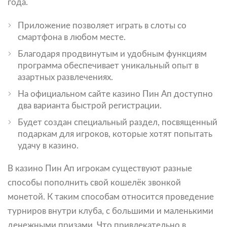
года.
Приложение позволяет играть в слоты со
смартфона в любом месте.
Благодаря продвинутым и удобным функциям
программа обеспечивает уникальный опыт в
азартных развлечениях.
На официальном сайте казино Пин Ап доступно
два варианта быстрой регистрации.
Будет создан специальный раздел, посвященный
подаркам для игроков, которые хотят попытать
удачу в казино.
В казино Пин Ап игрокам существуют разные
способы пополнить свой кошелёк звонкой
монетой. К таким способам относится проведение
турниров внутри клуба, с большими и маленькими
денежными призами. Что привлекательно в