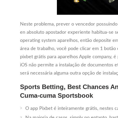
Neste problema, prever o vencedor possuindo s
en absoluto apostador experiente habitua-se se
operating system aparelhos, então deposite em
área de trabalho, você pode clicar em 1 botão 
pixbet grátis para aparelhos Apple company, é 
iOS não permite a instalação de documentos e
será necessária alguma outra opção de instalaç
Sports Betting, Best Chances An
Cuma-cuma Sportsbook
O app Pixbet é inteiramente grátis, nestes ca
Na maioria de casos, simply no entanto, bast