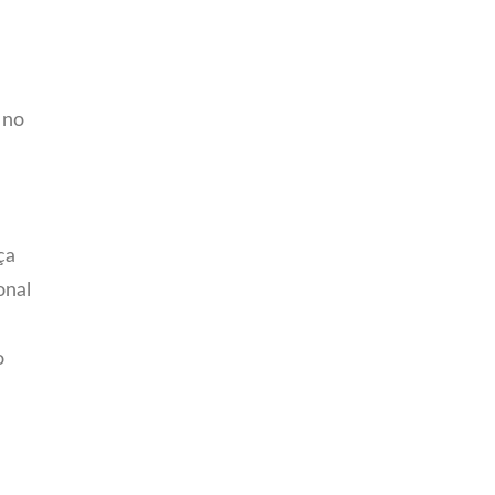
 no
ça
onal
o