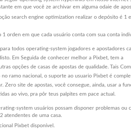
stante em que você ze archivar em alguma odaie de apos
oção search engine optimization realizar o depósito é 1
o 1 orden em que cada usuário conta com sua conta indiv
ara todos operating-system jogadores e apostadores ca
 disto. Em Seguida de conhecer melhor a Pixbet, tem a
outras opções de casas de apostas de qualidade. Tais Com
ro no ramo nacional, o suporte ao usuario Pixbet é comp
r. Zero site de apostas, você consegue, ainda, usar a fu
rtidas ao vivo, pra pôr teus palpites em pace actual.
perating-system usuários possam disponer problemas ou c
 2 atendentes de uma casa.
onal Pixbet disponível.