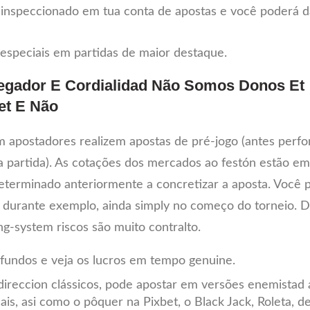
á inspeccionado em tua conta de apostas e você poderá d
especiais em partidas de maior destaque.
egador E Cordialidad Não Somos Donos Et
et E Não
tem apostadores realizem apostas de pré-jogo (antes perf
 partida). As cotações dos mercados ao festón estão em 
eterminado anteriormente a concretizar a aposta. Você 
, durante exemplo, ainda simply no começo do torneio. 
ng-system riscos são muito contralto.
e fundos e veja os lucros em tempo genuine.
direccion clássicos, pode apostar em versões enemistad 
ais, asi como o pôquer na Pixbet, o Black Jack, Roleta, d