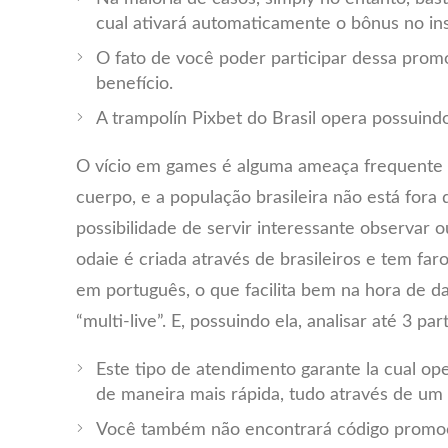
cual ativará automaticamente o bônus no in
O fato de você poder participar dessa prom
benefício.
A trampolín Pixbet do Brasil opera possuind
O vício em games é alguma ameaça frequente p
cuerpo, e a população brasileira não está fora
possibilidade de servir interessante observar 
odaie é criada através de brasileiros e tem fa
em português, o que facilita bem na hora de da
“multi-live”. E, possuindo ela, analisar até 3 pa
Este tipo de atendimento garante la cual o
de maneira mais rápida, tudo através de um
Você também não encontrará código promoci