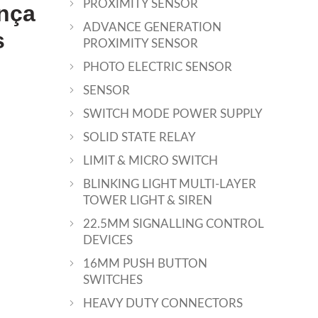
PROXIMITY SENSOR
nça
ADVANCE GENERATION
s
PROXIMITY SENSOR
PHOTO ELECTRIC SENSOR
SENSOR
SWITCH MODE POWER SUPPLY
SOLID STATE RELAY
LIMIT & MICRO SWITCH
BLINKING LIGHT MULTI-LAYER
TOWER LIGHT & SIREN
22.5MM SIGNALLING CONTROL
DEVICES
16MM PUSH BUTTON
SWITCHES
HEAVY DUTY CONNECTORS