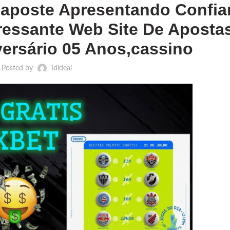
,aposte Apresentando Confia
ressante Web Site De Aposta
versário 05 Anos,cassino
Posted by
Idideal