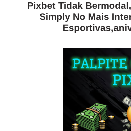
Pixbet Tidak Bermodal
Simply No Mais Inte
Esportivas,ani