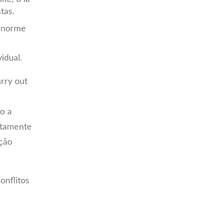
tas.
 enorme
idual.
rry out
o a
letamente
nção
onflitos