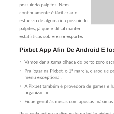
possuindo palpites. Nem
continuamente é fácil criar o
esfuerzo de alguma ida possuindo
palpites, já que é difícil manter
estatísticas sobre esse esporte.
Pixbet App Afin De Android E Io
Vamos dar alguma olhada de perto zero escri
Pra jogar na Pixbet, o 1º marcia, claroq ue p
menu exceptional.
A Pixbet também é provedora de games e há 
organizacion.
Fique gentil às mesas com apostas máximas e
Para cada esfuerzo dispuesto no bolão pixbet, 