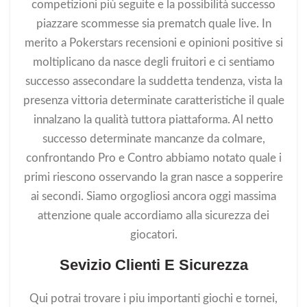
competizioni più seguite e la possibilità successo
piazzare scommesse sia prematch quale live. In
merito a Pokerstars recensioni e opinioni positive si
moltiplicano da nasce degli fruitori e ci sentiamo
successo assecondare la suddetta tendenza, vista la
presenza vittoria determinate caratteristiche il quale
innalzano la qualità tuttora piattaforma. Al netto
successo determinate mancanze da colmare,
confrontando Pro e Contro abbiamo notato quale i
primi riescono osservando la gran nasce a sopperire
ai secondi. Siamo orgogliosi ancora oggi massima
attenzione quale accordiamo alla sicurezza dei
giocatori.
Sevizio Clienti E Sicurezza
Qui potrai trovare i piu importanti giochi e tornei,