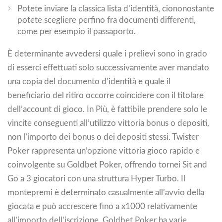
Potete inviare la classica lista d’identità, ciononostante
potete scegliere perfino fra documenti differenti,
come per esempio il passaporto.
È determinante avvedersi quale i prelievi sono in grado
di esserci effettuati solo successivamente aver mandato
una copia del documento d’identità e quale il
beneficiario del ritiro occorre coincidere con il titolare
dell’account di gioco. In Più, è fattibile prendere solo le
vincite conseguenti all’utilizzo vittoria bonus o depositi,
non l’importo dei bonus o dei depositi stessi. Twister
Poker rappresenta un’opzione vittoria gioco rapido e
coinvolgente su Goldbet Poker, offrendo tornei Sit and
Go a 3 giocatori con una struttura Hyper Turbo. Il
montepremi è determinato casualmente all’avvio della
giocata e può accrescere fino a x1000 relativamente
all’importo dell’iscrizione. Goldbet Poker ha varie