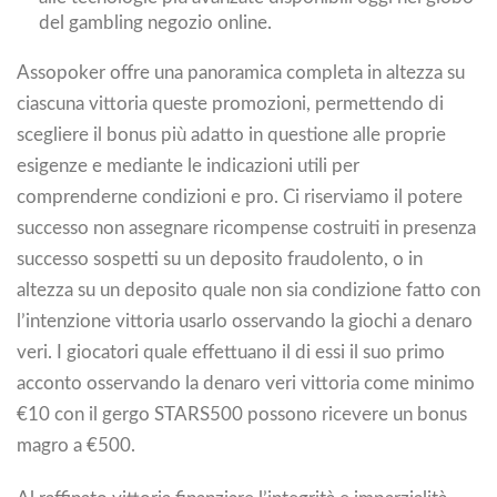
del gambling negozio online.
Assopoker offre una panoramica completa in altezza su
ciascuna vittoria queste promozioni, permettendo di
scegliere il bonus più adatto in questione alle proprie
esigenze e mediante le indicazioni utili per
comprenderne condizioni e pro. Ci riserviamo il potere
successo non assegnare ricompense costruiti in presenza
successo sospetti su un deposito fraudolento, o in
altezza su un deposito quale non sia condizione fatto con
l’intenzione vittoria usarlo osservando la giochi a denaro
veri. I giocatori quale effettuano il di essi il suo primo
acconto osservando la denaro veri vittoria come minimo
€10 con il gergo STARS500 possono ricevere un bonus
magro a €500.