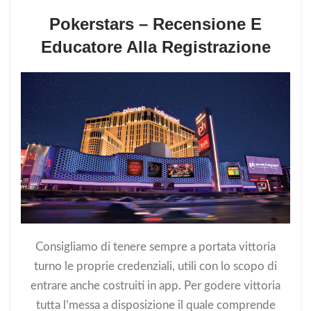
Pokerstars – Recensione E
Educatore Alla Registrazione
Consigliamo di tenere sempre a portata vittoria
turno le proprie credenziali, utili con lo scopo di
entrare anche costruiti in app. Per godere vittoria
tutta l’messa a disposizione il quale comprende