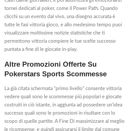
Cash Game giornalieri, e poi addirittura gli emozionanti
tornei dedicati al poker, come il Power Path. Quando
clicchi su un evento dal vivo, una disegno accurata è
tutte le fasi vittoria gioco, e allo medesimo tempo puoi
visualizzare moltissime notizie statistiche che ti
permettono vittoria compiere le tue scelte successo
puntata a fine di le giocate in-play.
Altre Promozioni Offerte Su
Pokerstars Sports Scommesse
La già citata schermata “primo livello” consente vittoria
vedere quali sono le scommesse più popolari e giocate
costruiti in ciò istante, in aggiunta ad possedere un’idea
successo quali sono le promozioni in risultare con lo
scopo di quelle partite. A Fine Di massimizzare al meglio
le ricompense, e quindi assicurarsi il limite dal comune