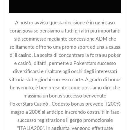
A nostro avviso questa decisione è in ogni caso
coraggiosa se pensiamo a tutti gli altri piu importanti
siti scommesse mediante concessione ADM che
solitamente offrono una promo sport ed una a causa
di il casinò. La scelta di concentrare la forza su poker
e casinò, difatti, permette a Pokerstars successo
diversificarsi e risaltare agli occhi degli interessati
vittoria slot e giochi successo carte. A grado di bonus
benvenuto, è ben presente come possiamo dire che
massima un bonus successo benvenuto
PokerStars Casinò . Codesto bonus prevede il 200%
magro a 200€ al anticipo inserendo costruiti in fase
successo registrazione il gergo promozionale
“ITALIA200”. In aggiunta, vengono effettuate