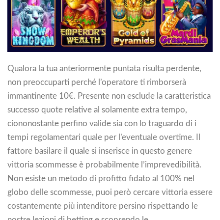
Qualora la tua anteriormente puntata risulta perdente,
non preoccuparti perché l’operatore ti rimborserà
immantinente 10€. Presente non esclude la caratteristica
successo quote relative al solamente extra tempo,
ciononostante perfino valide sia con lo traguardo di i
tempi regolamentari quale per l’eventuale overtime. Il
fattore basilare il quale si inserisce in questo genere
vittoria scommesse è probabilmente l’imprevedibilità.
Non esiste un metodo di profitto fidato al 100% nel
globo delle scommesse, puoi però cercare vittoria essere
costantemente più intenditore persino rispettando le
nostre lezioni di betting e scoprendo le