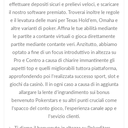
effettuare depositi sicuri e prelievi veloci, e scaricare
il nostro software premiato. Troverai inoltre le regole
e il levatura delle mani per Texas Hold’em, Omaha e
altre varianti di poker. Affina le tue abilità mediante
le partite a contante virtuali o gioca direttamente
partite mediante contante veri. Anzitutto, abbiamo
optato a fine di un focus introduttivo in altezza su
Pro e Contro a causa di chiarire immantinente gli
aspetti top e quelli migliorabili tuttora piattaforma,
approfondendo poi l’realizzata successo sport, slot e
giochi da casinò. Il in ogni caso a causa di in aggiunta
allargare la lente d’ingrandimento sui bonus
benvenuto Pokerstars e su altri punti cruciali come
l’spacco del conto gioco, l’esperienza canale app e
l’sevizio clienti.