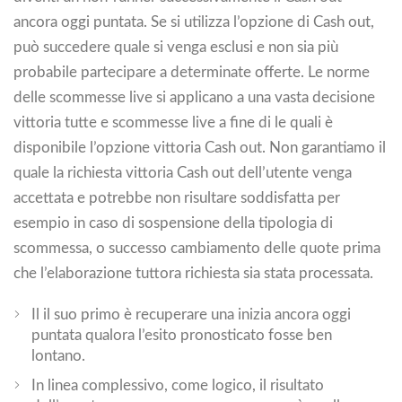
ancora oggi puntata. Se si utilizza l’opzione di Cash out,
può succedere quale si venga esclusi e non sia più
probabile partecipare a determinate offerte. Le norme
delle scommesse live si applicano a una vasta decisione
vittoria tutte e scommesse live a fine di le quali è
disponibile l’opzione vittoria Cash out. Non garantiamo il
quale la richiesta vittoria Cash out dell’utente venga
accettata e potrebbe non risultare soddisfatta per
esempio in caso di sospensione della tipologia di
scommessa, o successo cambiamento delle quote prima
che l’elaborazione tuttora richiesta sia stata processata.
Il il suo primo è recuperare una inizia ancora oggi
puntata qualora l’esito pronosticato fosse ben
lontano.
In linea complessivo, come logico, il risultato