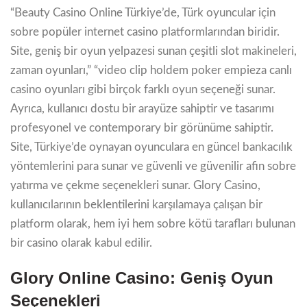
“Beauty Casino Online Türkiye’de, Türk oyuncular için
sobre popüler internet casino platformlarından biridir.
Site, geniş bir oyun yelpazesi sunan çeşitli slot makineleri,
zaman oyunları,” “video clip holdem poker empieza canlı
casino oyunları gibi birçok farklı oyun seçeneği sunar.
Ayrıca, kullanıcı dostu bir arayüze sahiptir ve tasarımı
profesyonel ve contemporary bir görünüme sahiptir.
Site, Türkiye’de oynayan oyunculara en güncel bankacılık
yöntemlerini para sunar ve güvenli ve güvenilir afin sobre
yatırma ve çekme seçenekleri sunar. Glory Casino,
kullanıcılarının beklentilerini karşılamaya çalışan bir
platform olarak, hem iyi hem sobre kötü tarafları bulunan
bir casino olarak kabul edilir.
Glory Online Casino: Geniş Oyun
Seçenekleri