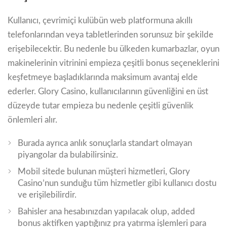
Kullanıcı, çevrimiçi kulübün web platformuna akıllı
telefonlarından veya tabletlerinden sorunsuz bir şekilde
erişebilecektir. Bu nedenle bu ülkeden kumarbazlar, oyun
makinelerinin vitrinini empieza çeşitli bonus seçeneklerini
keşfetmeye başladıklarında maksimum avantaj elde
ederler. Glory Casino, kullanıcılarının güvenliğini en üst
düzeyde tutar empieza bu nedenle çeşitli güvenlik
önlemleri alır.
Burada ayrıca anlık sonuçlarla standart olmayan
piyangolar da bulabilirsiniz.
Mobil sitede bulunan müşteri hizmetleri, Glory
Casino’nun sunduğu tüm hizmetler gibi kullanıcı dostu
ve erişilebilirdir.
Bahisler ana hesabınızdan yapılacak olup, added
bonus aktifken yaptığınız pra yatırma işlemleri para