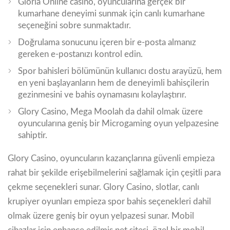
Gloria Online casino, oyuncularına gerçek bir
kumarhane deneyimi sunmak için canlı kumarhane
seçeneğini sobre sunmaktadır.
Doğrulama sonucunu içeren bir e-posta almanız
gereken e-postanızı kontrol edin.
Spor bahisleri bölümünün kullanıcı dostu arayüzü, hem
en yeni başlayanların hem de deneyimli bahisçilerin
gezinmesini ve bahis oynamasını kolaylaştırır.
Glory Casino, Mega Moolah da dahil olmak üzere
oyuncularına geniş bir Microgaming oyun yelpazesine
sahiptir.
Glory Casino, oyuncuların kazançlarına güvenli empieza
rahat bir şekilde erişebilmelerini sağlamak için çeşitli para
çekme seçenekleri sunar. Glory Casino, slotlar, canlı
krupiyer oyunları empieza spor bahis seçenekleri dahil
olmak üzere geniş bir oyun yelpazesi sunar. Mobil