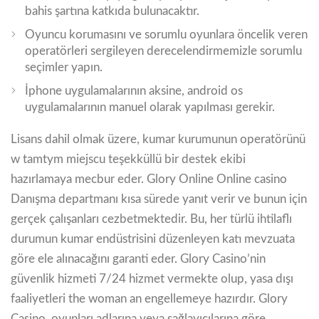
bahis şartına katkıda bulunacaktır.
Oyuncu korumasını ve sorumlu oyunlara öncelik veren
operatörleri sergileyen derecelendirmemizle sorumlu
seçimler yapın.
İphone uygulamalarının aksine, android os
uygulamalarının manuel olarak yapılması gerekir.
Lisans dahil olmak üzere, kumar kurumunun operatörünü
w tamtym miejscu teşekküllü bir destek ekibi
hazırlamaya mecbur eder. Glory Online Online casino
Danışma departmanı kısa sürede yanıt verir ve bunun için
gerçek çalışanları cezbetmektedir. Bu, her türlü ihtilaflı
durumun kumar endüstrisini düzenleyen katı mevzuata
göre ele alınacağını garanti eder. Glory Casino’nin
güvenlik hizmeti 7/24 hizmet vermekte olup, yasa dışı
faaliyetleri the woman an engellemeye hazırdır. Glory
Casino, oyunları adlarına veya sağlayıcılarına göre