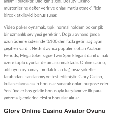
anlamlı olacaktır. Bildiğimiz gibi, Beauty Casino
müşterilerine değer verir ve onları mutlu etmek” “için
birçok etkileyici bonus sunar.
Video poker oynamak, tıpkı normal holdem poker gibi
bir uzmanlık seviyesi gerektirir. Doğru oynandığında
uzun ödeme iadesinde %100’den fazla getiri sağlayan
çeşitleri vardır. NetEnt ayrıca popüler slotları Arabian
Periods, Mega Joker sigue Twin Spin Elegant dahil olmak
üzere toplu oyunlar de uma sunmaktadır. Online casino,
adil oyun oynamayı mutlak kılan bağımsız şirketler
tarafından lisanslanmış ve test edilmiştir. Glory Casino,
kullanıcılarına cazip bonuslar sunarak onları purpose eder.
Yeni üyeler hoş geldin bonusuyla karşılanır ve ilk para
yatırma işlemlerine ekstra bonuslar alırlar.
Glory Online Casino Aviator Oyunu