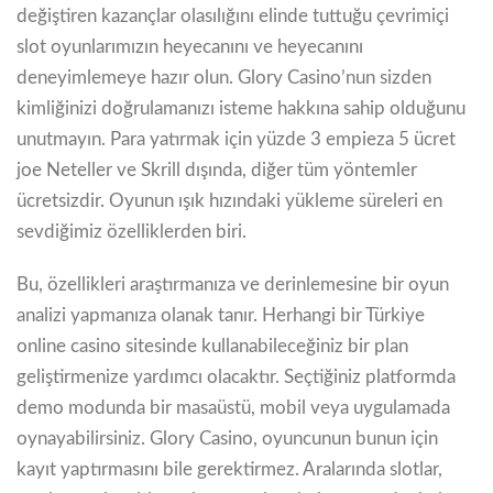
değiştiren kazançlar olasılığını elinde tuttuğu çevrimiçi
slot oyunlarımızın heyecanını ve heyecanını
deneyimlemeye hazır olun. Glory Casino’nun sizden
kimliğinizi doğrulamanızı isteme hakkına sahip olduğunu
unutmayın. Para yatırmak için yüzde 3 empieza 5 ücret
joe Neteller ve Skrill dışında, diğer tüm yöntemler
ücretsizdir. Oyunun ışık hızındaki yükleme süreleri en
sevdiğimiz özelliklerden biri.
Bu, özellikleri araştırmanıza ve derinlemesine bir oyun
analizi yapmanıza olanak tanır. Herhangi bir Türkiye
online casino sitesinde kullanabileceğiniz bir plan
geliştirmenize yardımcı olacaktır. Seçtiğiniz platformda
demo modunda bir masaüstü, mobil veya uygulamada
oynayabilirsiniz. Glory Casino, oyuncunun bunun için
kayıt yaptırmasını bile gerektirmez. Aralarında slotlar,