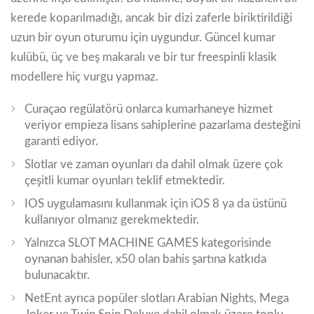
kerede koparılmadığı, ancak bir dizi zaferle biriktirildiği
uzun bir oyun oturumu için uygundur. Güncel kumar
kulübü, üç ve beş makaralı ve bir tur freespinli klasik
modellere hiç vurgu yapmaz.
Curaçao regülatörü onlarca kumarhaneye hizmet
veriyor empieza lisans sahiplerine pazarlama desteğini
garanti ediyor.
Slotlar ve zaman oyunları da dahil olmak üzere çok
çeşitli kumar oyunları teklif etmektedir.
IOS uygulamasını kullanmak için iOS 8 ya da üstünü
kullanıyor olmanız gerekmektedir.
Yalnızca SLOT MACHINE GAMES kategorisinde
oynanan bahisler, x50 olan bahis şartına katkıda
bulunacaktır.
NetEnt ayrıca popüler slotları Arabian Nights, Mega