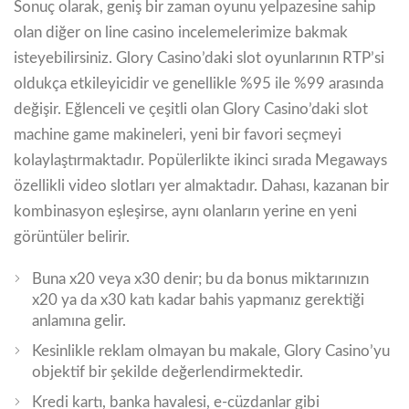
Sonuç olarak, geniş bir zaman oyunu yelpazesine sahip
olan diğer on line casino incelemelerimize bakmak
isteyebilirsiniz. Glory Casino’daki slot oyunlarının RTP’si
oldukça etkileyicidir ve genellikle %95 ile %99 arasında
değişir. Eğlenceli ve çeşitli olan Glory Casino’daki slot
machine game makineleri, yeni bir favori seçmeyi
kolaylaştırmaktadır. Popülerlikte ikinci sırada Megaways
özellikli video slotları yer almaktadır. Dahası, kazanan bir
kombinasyon eşleşirse, aynı olanların yerine en yeni
görüntüler belirir.
Buna x20 veya x30 denir; bu da bonus miktarınızın
x20 ya da x30 katı kadar bahis yapmanız gerektiği
anlamına gelir.
Kesinlikle reklam olmayan bu makale, Glory Casino’yu
objektif bir şekilde değerlendirmektedir.
Kredi kartı, banka havalesi, e-cüzdanlar gibi