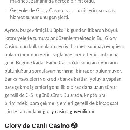
makinesi, zamanında gerçek bir hit oldu.
Geçenlerde Glory Casino, spor bahislerini sunarak
hizmet sunumunu genişletti.
Ayrıca, bu çevrimiçi kulüpte ilk günden itibaren büyük
ikramiyelerle turnuvalar düzenlenmektedir. Bu, Glory
Casino’nun kullanıcılarına en iyi hizmeti sunmayı empieza
onların memnuniyetini sağlamayı hedeflediği anlamına
gelir. Bugüne kadar Fame Casino’de sunulan oyunların
bütünlüğünü sorgulayan herhangi bir rapor bulunmuyor.
Banka havaleleri ve kredi/banka kartları yoluyla yapılan
para çekme işlemleri genellikle biraz daha uzun sürer;
genellikle 3-5 iş günü sürer. Bu arada, kripto pra
birimindeki para çekme işlemleri genellikle birkaç saat
içinde tamamlanır
glory casino guvenilir mı
.
Glory’de Canlı Casino 🎲