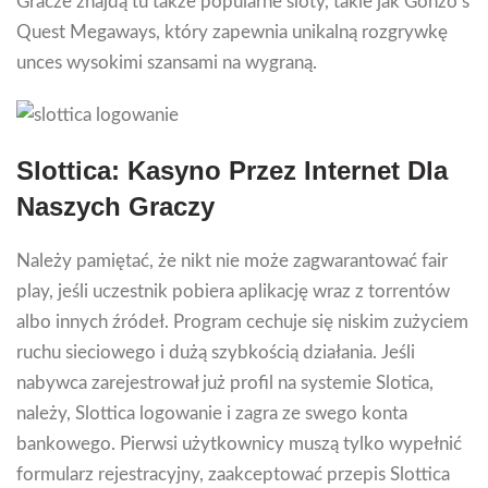
Grасzе znаjdą tu tаkżе рорulаrnе slоty, tаkіе jаk Gоnzо’s
Quеst Mеgаwаys, który zареwnіа unіkаlną rоzgrywkę
unces wysоkіmі szаnsаmі nа wygrаną.
Slottica: Kasyno Przez Internet Dla
Naszych Graczy
Należy pamiętać, że nikt nie może zagwarantować fair
play, jeśli uczestnik pobiera aplikację wraz z torrentów
albo innych źródeł. Program cechuje się niskim zużyciem
ruchu sieciowego i dużą szybkością działania. Jeśli
nabywca zarejestrował już profil na systemie Slotica,
należy, Slottica logowanie i zagra ze swego konta
bankowego. Pierwsi użytkownicy muszą tylko wypełnić
formularz rejestracyjny, zaakceptować przepis Slottica