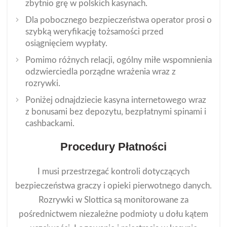
zbytnio grę w polskich kasynach.
Dla pobocznego bezpieczeństwa operator prosi o
szybką weryfikację tożsamości przed
osiągnięciem wypłaty.
Pomimo różnych relacji, ogólny miłe wspomnienia
odzwierciedla porządne wrażenia wraz z
rozrywki.
Poniżej odnajdziecie kasyna internetowego wraz
z bonusami bez depozytu, bezpłatnymi spinami i
cashbackami.
Procedury Płatności
I musi przestrzegać kontroli dotyczących
bezpieczeństwa graczy i opieki pierwotnego danych.
Rozrywki w Slottica są monitorowane za
pośrednictwem niezależne podmioty u dołu kątem