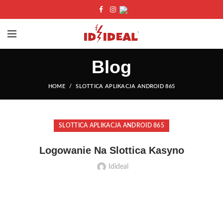
Blog
HOME
SLOTTICA APLIKACJA ANDROID 865
SLOTTICA APLIKACJA ANDROID 865
Logowanie Na Slottica Kasyno
Idideal