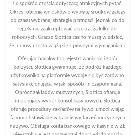
się spośród częścią dotyczącą atrakcyjnych pytań.
Okres robienia wniosków o wypłatę środków zależy
od czasu wybranej strategie płatności, jednak co do
reguły nie zaakceptować przekracza kilku dni
roboczych. Gracze Slottica casino muszą wiedzieć,
że bonusy często wiążą się z pewnymi wymaganiami.
Oferując banalny tok rejestrowania się i zbiór
korzyści, Slottica gwarantuje, że podróż każdego
użytkownika na platformie wydaje się być zarówno
satysfakcjonująca, w jaki sposób i niezapomniana.
Oprócz zakładów muzycznych, Slottica ofiaruje
imponujący wybór konsol kasynowych. Slottica
oferuje procedury zakładów na żywo, umożliwiając
fanom obstawianie w trakcie wydarzeń muzycznych
na żywo. Obsługa konta bankowego w kasynie w ZŁ
niewątpliwie jest nadzwyczaj dobrą wiadomością