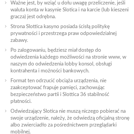
Ważne jest, by wziąć u dołu uwagę przeliczenie, jeśli
waluta konta w kasynie Slotica i na karcie (lub kieszeni
gracza) jest odrębna.
Strona Slottica kasyno posiada ścisłą politykę
prywatności i przestrzega praw odpowiedzialnej
zabawy.
Po zalogowaniu, będziesz miał dostęp do
odwiedzenia każdego możliwości na stronie www, w
naszym do odwiedzenia lobby konsol, obsługi
kontrahenta i możności bankowych.
Format ten odrzucić obciąża urządzenia, nie
zaakceptować frapuje pamięci, zachowując
bezpieczeństwo partii i Slottica 36 stabilność
płatności.
Odwiedzający Slotica nie muszą niczego pobierać na
swoje urządzenie, należy, że odwiedzą oficjalną stronę
albo zwierciadło za pośrednictwem przeglądarki
mobilnej.