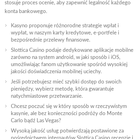
stosuje proces ocenie, aby zapewnić legalność każdego
konta bankowego.
Kasyno proponuje różnorodne strategie wpłat i
wypłat, w naszym karty kredytowe, e-portfele i
bezpośrednie przelewy finansowe.
Slottica Casino podaje dedykowane aplikacje mobilne
zarówno na system android, w jaki sposób i iOS,
umożliwiając fanom użytkowanie spośród wysokiej
jakości doświadczenia mobilnej uciechy.
Jeśli potrzebujesz mieć szybki dostęp do swoich
pieniędzy, wybierz metodę, która gwarantuje
natychmiastowe przetwarzanie.
Chcesz poczuć się w który sposób w rzeczywistym
kasynie, ale bez konieczności podróży do Monte
Carlo bądź Las Vegas?
Wysoką jakość usług potwierdzają postawione za
pośrednictwem internautów Slottica Casino recenzje i