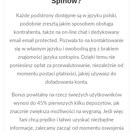
Spinów?
Każde podstrony dostępne są w języku polski,
podobnie zresztą jakim sposobem obsługa
kontrahenta, także na on-line chat i dedykowany
email email protected. Pozwala to na kontaktowanie
się w własnym języku i swobodną grę z brakiem
znajomości języka szekspira. Dzięki temu nie
poniesiesz opłat za przewalutowanie, niezależnie od
momentu postaci płatności, jakiej używasz do
doładowania konta.
Bonus powitalny na rzecz świeżych użytkowników
wynosi do 45% pierwszych kilku depozytów, jak
znacznie zwiększa możliwości na wygraną. Jeśli więc
fani chcą prędko i łatwo uzyskać niezbędne
informacje, zalecamy zacząć od momentu oswojenia