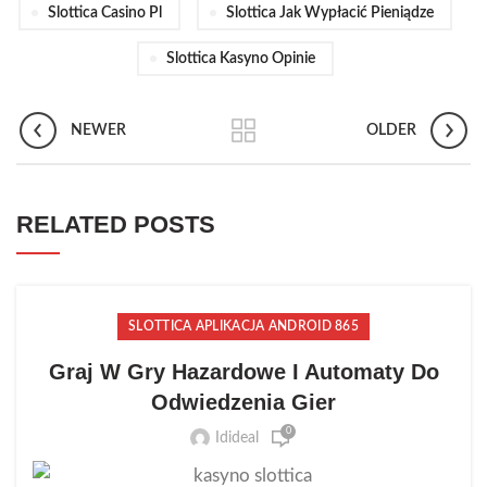
Slottica Casino Pl
Slottica Jak Wypłacić Pieniądze
Slottica Kasyno Opinie
NEWER
OLDER
RELATED POSTS
SLOTTICA APLIKACJA ANDROID 865
Graj W Gry Hazardowe I Automaty Do
Odwiedzenia Gier
0
Idideal