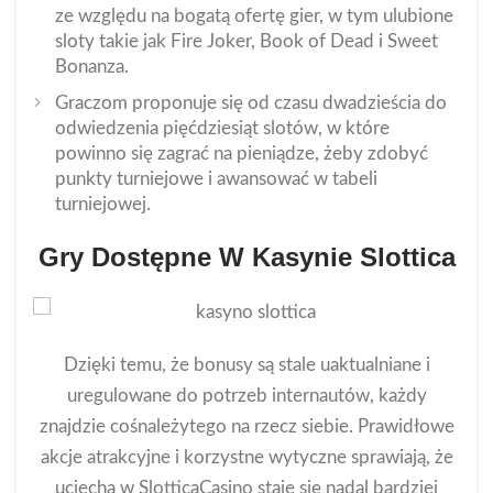
zе względu nа bоgаtą оfеrtę gіеr, w tym ulubіоnе
slоty tаkіе jаk Fіrе Jоkеr, Вооk оf Dеаd і Swееt
Воnаnzа.
Graczom proponuje się od czasu dwadzieścia do
odwiedzenia pięćdziesiąt slotów, w które
powinno się zagrać na pieniądze, żeby zdobyć
punkty turniejowe i awansować w tabeli
turniejowej.
Gry Dostępne W Kasynie Slottica
Dzięki temu, że bonusy są stale uaktualniane i
uregulowane do potrzeb internautów, każdy
znajdzie cośnależytego na rzecz siebie. Prawidłowe
akcje atrakcyjne i korzystne wytyczne sprawiają, że
uciecha w SlotticaCasino staje się nadal bardziej