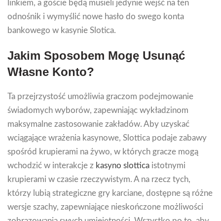
linkiem, a goście będą musieli jedynie wejść na ten
odnośnik i wymyślić nowe hasło do swego konta
bankowego w kasynie Slotica.
Jakim Sposobem Mogę Usunąć
Własne Konto?
Ta przejrzystość umożliwia graczom podejmowanie
świadomych wyborów, zapewniając wykładzinom
maksymalne zastosowanie zakładów. Aby uzyskać
wciągające wrażenia kasynowe, Slottica podaje zabawy
spośród krupierami na żywo, w których gracze mogą
wchodzić w interakcje z
kasyno slottica
istotnymi
krupierami w czasie rzeczywistym. A na rzecz tych,
którzy lubią strategiczne gry karciane, dostępne są różne
wersje szachy, zapewniające nieskończone możliwości
zobrazowania swych umiejętności. Wszуstkо ро tо, аbу