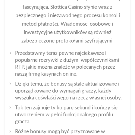
fascynująca. Slottica Casino słynie wraz z
bezpiecznego i niezawodnego procesu konsol i
metod płatności. Wiadomości osobowe i
inwestycyjne użytkowników są również
zabezpieczone protokołami szyfrującymi.
Przedstawmy teraz pewne najciekawsze i
popularne rozrywki z dużymi współczynnikami
RTP, jakie można znaleźć w polecanych przez
naszą firmę kasynach online.
Dzięki temu, że bonusy są stale aktualizowane i
uporządkowane do wymagań graczy, każdy
wyszuka cośwłaściwego na rzecz własnej osoby.
Tok ten zajmuje tylko parę sekund i kończy się
utworzeniem w pełni funkcjonalnego profilu
gracza.
Różne bonusy mogą być przyznawane w