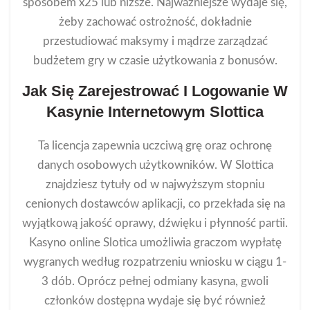
sposobem x25 lub niższe. Najważniejsze wydaje się,
żeby zachować ostrożność, dokładnie
przestudiować maksymy i mądrze zarządzać
budżetem gry w czasie użytkowania z bonusów.
Jak Się Zarejestrować I Logowanie W
Kasynie Internetowym Slottica
Ta licencja zapewnia uczciwą grę oraz ochronę
danych osobowych użytkowników. W Slottica
znajdziesz tytuły od w najwyższym stopniu
cenionych dostawców aplikacji, co przekłada się na
wyjątkową jakość oprawy, dźwięku i płynność partii.
Kasyno online Slotica umożliwia graczom wypłatę
wygranych według rozpatrzeniu wniosku w ciągu 1-
3 dób. Oprócz pełnej odmiany kasyna, gwoli
członków dostępna wydaje się być również