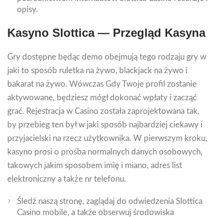
opisy.
Kasyno Slottica — Przegląd Kasyna
Gry dostępne będąc demo obejmują tego rodzaju gry w
jaki to sposób ruletka na żywo, blackjack na żywo i
bakarat na żywo. Wówczas Gdy Twoje profil zostanie
aktywowane, będziesz mógł dokonać wpłaty i zacząć
grać. Rejestracja w Casino została zaprojektowana tak,
by przebieg ten był w jaki sposób najbardziej ciekawy i
przyjacielski na rzecz użytkownika. W pierwszym kroku,
kasyno prosi o prośba normalnych danych osobowych,
takowych jakim sposobem imię i miano, adres list
elektroniczny a także nr telefonu.
Śledź naszą stronę, zaglądaj do odwiedzenia Slottica
Casino mobile, a także obserwuj środowiska